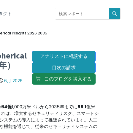
タクト
erical Insights 2026 2035
rical
アナリストに相談する
5年）
目次の請求
このブログを購入する
6月 2026
の
64億
1,000万米ドルから2035年までに
98.1
億米
これは、増大するセキュリティリスク、スマートシ
システムの導入によって推進されています。人工
な機能を通じて、従来のセキュリティシステムの