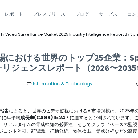
レポート
プレスリリース
ブログ
サービス
コン
In Video Surveillance Market 2025 Industry Intelligence Report By Sph
場における世界のトップ25企業：Sphe
ンテリジェンスレポート（2026〜203
Information & Technology
gが発表した調査報告によると、世界のビデオ監視におけるAI市場規模は、2025年
中に年平均
成長率(CAGR)15.24%
に達すると予測されています。
、リアルタイムの脅威検知の必要性、そしてクラウドベースの監視
ジェント監視、顔認識、行動分析、物体検出、脅威分析などの高度