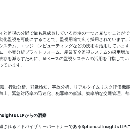
ィと監視の分野で最も急成長している市場の一つと見なすことがで
動化監視を可能にすることで、監視用途で広く採用されています。
システム、エッジコンピューティングなどの技術を活用しています
ム、小売分析プラットフォーム、産業安全監視システムの採用増加
依存を減らすために、AIベースの監視システムの活用を目指して
っています。
顔認識、行動分析、群衆検知、事故分析、リアルタイムリスク評価機
向上、緊急対応率の迅速化、犯罪率の低減、効率的な交通管理、都
sights LLPからの洞察
るアドバイザリーパートナーであるSpherical Insights 