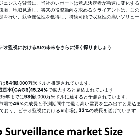
ジェンスを背景に、当社のレポートは意思決定者が急速に変化する
環境、地域見通し、将来の投資動向を求めるクライアントは、この
定を行い、競争優位性を獲得し、持続可能で収益性の高いソリュー
デオ監視におけるAIの未来をさらに深く探りましょう
模は
64億
1,000万米ドルと推定されています。
長率(CAGR)15.24%
で拡大すると見込まれています。
35年までに
98億
1,000万米ドルに達すると予測されています。
市場で
45%
の成長と予測期間中で最も高い需要を生み出すと見込
ており、ビデオ監視におけるAI市場は
33%
の成長を遂げています