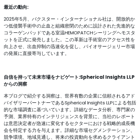
最近の動向:
2025年5月、バクスター・インターナショナル社は、開放的か
つ低侵襲手術中の止血と組織密閉のために設計された先進的な
コラーゲンパッドである室温HEMOPATCHシーリングヘモスタ
ットを正式に発売しました。この革新は手術室のアクセス性を
向上させ、出血抑制の迅速化を促し、バイオサージェリー市場
の発展に直接寄与しています。
自信を持って未来市場をナビゲート:Spherical Insights LLP
からの洞察
本ブログで紹介する洞察は、世界有数の企業に信頼されるアド
バイザリーパートナーであるSpherical Insights LLPによる包括
的な市場調査に基づいています。詳細なデータ分析、専門家の
予測、業界特有のインテリジェンスを背景に、当社のレポート
は意思決定者が急速に変化するセクターにおける戦略的成長機
会を特定する力を与えます。詳細な市場セグメンテーション、
競争環境、地域見通し、将来の投資動向を求めるクライアント