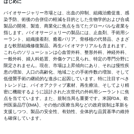
はじめに
バイオサージャリー市場とは、出血の抑制、組織治癒促進、感
染予防、術後の合併症の軽減を目的とした生物学的および合成
製品の開発、製造、商業化に焦点を当てたグローバルな産業を
指します。バイオサージェリーの製品には、止血剤、手術用シ
ーラント、組織接着剤、癒着バリア、骨移植の代替品、さまざ
まな軟部組織修復製品、再生バイオマテリアルも含まれます。
これらのソリューションは心血管外科、整形外科、神経外科、
一般外科、婦人科処置、外傷ケアに見られ、特定の専門分野に
限定されません。現在、市場は上昇傾向にあり、それは慢性疾
患の増加、人口の高齢化、地域ごとの手術件数の増加、そして
低侵襲手術の継続的な進歩に起因しています。特に注目すべき
トレンドは、バイオアクティブ素材、再生療法、そしてより精
密に機能するように設計された次世代の外科用シーラントに焦
点を当てています。また、規制当局も重要です。米国FDA、欧
州医薬品庁(EMA)、その他の医療当局などの政府規制は革新を
支援しつつ、製品の安全性、有効性、全体的な品質基準の維持
も確保しています。