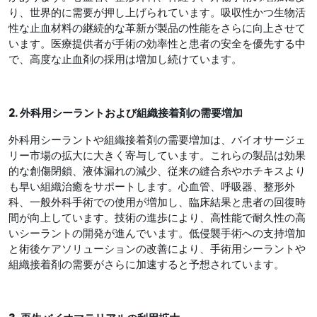
り、世界的に需要が押し上げられています。吸収性かつ生物活
性な止血材料の継続的な革新が製品の性能をさらに向上させて
います。医療提供者が手術の効率性と患者の安全を優先する中
で、高度な止血剤の採用は増加し続けています。
2. 外科用シーラントおよび組織接着剤の需要増加
外科用シーラントや組織接着剤の需要増加は、バイオサージェ
リー市場の拡大に大きく寄与しています。これらの製品は効果
的な創傷閉鎖、液体漏れの減少、従来の縫合糸やホチキスより
も早い組織治癒をサポートします。心血管、呼吸器、整形外
科、一般外科手術での使用が増加し、臨床結果と患者の回復時
間が向上しています。技術の進歩により、高性能で耐久性の高
いシーラントの開発が進んでいます。低侵襲手術への支持増加
と術後ケアソリューションの改善により、手術用シーラントや
組織接着剤の需要がさらに加速すると予想されています。