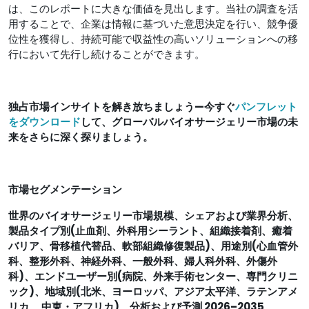
は、このレポートに大きな価値を見出します。当社の調査を活
用することで、企業は情報に基づいた意思決定を行い、競争優
位性を獲得し、持続可能で収益性の高いソリューションへの移
行において先行し続けることができます。
独占市場インサイトを解き放ちましょう—今すぐ
パンフレット
をダウンロード
して、グローバルバイオサージェリー市場の未
来をさらに深く探りましょう。
市場セグメンテーション
世界のバイオサージェリー市場規模、シェアおよび業界分析、
製品タイプ別(止血剤、外科用シーラント、組織接着剤、癒着
バリア、骨移植代替品、軟部組織修復製品)、用途別(心血管外
科、整形外科、神経外科、一般外科、婦人科外科、外傷外
科)、エンドユーザー別(病院、外来手術センター、専門クリニ
ック)、地域別(北米、ヨーロッパ、アジア太平洋、ラテンアメ
リカ、 中東・アフリカ)、分析および予測 2026–2035