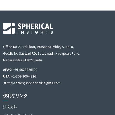
Office No 2, 3rd Floor, Prasanna Pride, S. No. 8,
6A/1B/2A, Saswad RD, Satavwadi, Hadapsar, Pune,
Maharashtra 411028, India
APAC:
+91 9028926100
USA:
+1-303-800-4326
メール:
sales@sphericalinsights.com
便利なリンク
注文方法