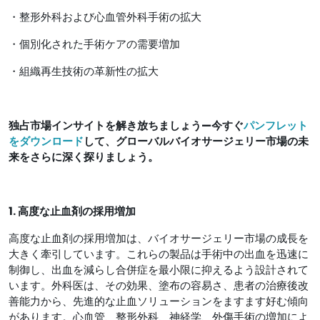
・整形外科および心血管外科手術の拡大
・個別化された手術ケアの需要増加
・組織再生技術の革新性の拡大
独占市場インサイトを解き放ちましょう—今すぐ
パンフレット
をダウンロード
して、グローバルバイオサージェリー市場の未
来をさらに深く探りましょう。
1. 高度な止血剤の採用増加
高度な止血剤の採用増加は、バイオサージェリー市場の成長を
大きく牽引しています。これらの製品は手術中の出血を迅速に
制御し、出血を減らし合併症を最小限に抑えるよう設計されて
います。外科医は、その効果、塗布の容易さ、患者の治療後改
善能力から、先進的な止血ソリューションをますます好む傾向
があります。心血管、整形外科、神経学、外傷手術の増加によ