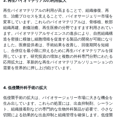
3. 再生バイオマテリアルの利用拡大
再生バイオマテリアルの利用が高まることで、組織修復、再
生、治癒プロセスを支えることで、バイオサージェリー市場を
変革しています。これらのバイオマテリアルは、骨移植、軟部
組織再建、創傷治癒、再生医療の分野でますます利用されてい
ます。バイオマテリアルサイエンスの進歩により、自然組織構
造を密接に模倣し細胞増殖を促進する製品の開発が可能になり
ました。医療提供者は、手術結果を改善し、回復期間を短縮
し、合併症を最小限に抑えるために再生バイオマテリアルを採
用しています。研究投資の増加と複数の外科専門分野にわたる
応用拡大は、革新的な再生バイオマテリアルソリューションの
需要を世界的に押し上げ続けています。
4. 低侵襲外科手術の拡大
低侵襲手術の拡大は、バイオサージェリー市場に大きな機会を
生み出しています。これらの処置には、出血抑制剤、シーラン
ト、組織接着剤などの専門的な生物外科製品が必要で、小さな
切開による効果的な出血抑制と組織管理を確保します。低侵襲