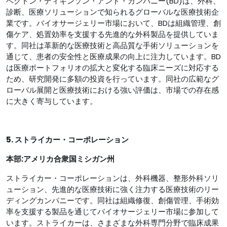
ベクトン・ディキンソン・アンド・カンパニー(BD)は、外科、
診断、医療ソリューションで知られるグローバルな医療技術企
業です。バイオサージェリー市場において、BDは組織管理、創
傷ケア、処置効率を支援する先進的な外科製品を提供していま
す。同社は革新的な医療技術と高品質な手術ソリューションを
通じて、患者の安全性と医療成果の向上に注力しています。BD
は医療ポートフォリオの拡大と変化する臨床ニーズに対応する
ため、研究開発に多額の投資を行っています。同社の広範なグ
ローバル展開と医療技術における強い評価は、市場での存在感
に大きく寄与しています。
5. ストライカー・コーポレーション
本部:
アメリカ合衆国ミシガン州
ストライカー・コーポレーションは、外科機器、整形外科ソリ
ューション、先進的な医療技術に強く注力する医療技術のリー
ディングカンパニーです。同社は組織修復、創傷管理、手術効
率を支援する製品を通じてバイオサージェリー市場に参加して
います。ストライカーは、さまざまな外科専門分野で臨床成果