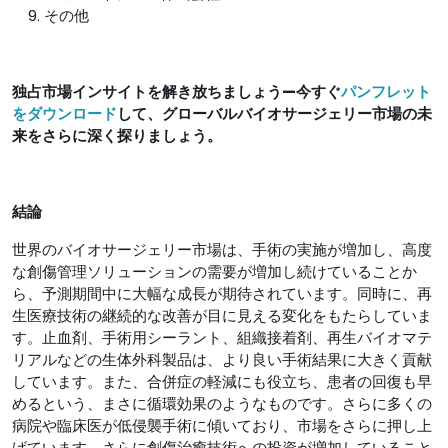
その他
独占市場インサイトを解き放ちましょう—今すぐ
パンフレット
をダウンロード
して、グローバルバイオサージェリー市場の未
来をさらに深く探りましょう。
結論
世界のバイオサージェリー市場は、手術の実施が増加し、高度
な創傷管理ソリューションの需要が増加し続けていることか
ら、予測期間中に大幅な成長が期待されています。同時に、再
生医療技術の継続的な改善が目に見える変化をもたらしていま
す。止血剤、手術用シーラント、組織接着剤、再生バイオマテ
リアルなどの生体外科製品は、より良い手術結果に大きく貢献
しています。また、合併症の軽減にも役立ち、患者の回復も早
めるという、まさに循環効果のようなものです。さらに多くの
病院や臨床医が低侵襲手術に傾いており、市場をさらに押し上
げています。さらに創傷治癒技術への投資が増加していること