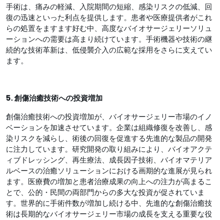
手術は、痛みの軽減、入院期間の短縮、感染リスクの低減、回
復の迅速といった利点を提供します。患者や医療提供者がこれ
らの処置をますます好む中、高度なバイオサージェリーソリュ
ーションへの需要は高まり続けています。手術機器や技術の継
続的な技術革新は、低侵襲介入の広範な採用をさらに支えてい
ます。
5. 創傷治癒技術への投資増加
創傷治癒技術への投資増加が、バイオサージェリー市場のイノ
ベーションを加速させています。企業は組織修復を改善し、感
染リスクを減らし、術後の回復を促進する先進的な製品の開発
に注力しています。研究開発の取り組みにより、バイオアクテ
ィブドレッシング、再生療法、成長因子技術、バイオマテリア
ルベースの治癒ソリューションにおける画期的な進展が見られ
ます。医療費の増加と患者治療成果の向上への注力が高まるこ
とで、公的・民間の両部門からの多大な投資が促されていま
す。世界的に手術件数が増加し続ける中、先進的な創傷治癒技
術は長期的なバイオサージェリー市場の成長を支える重要な役