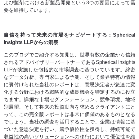
よび製剤における新製品開発という3つの要因によって需
要を維持しています。
自信を持って未来の市場をナビゲートする：Spherical
Insights LLPからの洞察
このブログでご紹介する知見は、世界有数の企業から信頼
されるアドバイザリーパートナーであるSpherical Insights
LLPが実施した包括的な市場調査に基づいています。綿密
なデータ分析、専門家による予測、そして業界特有の情報
に裏付けられた当社のレポートは、意思決定者が急速に変
化する分野における戦略的な成長機会を特定するのに役立
ちます。詳細な市場セグメンテーション、競争環境、地域
別展望、そして将来の投資動向を求めるクライアントにと
って、この完全版レポートは非​​常に価値のあるものとなる
でしょう。当社の調査を活用することで、企業は情報に基
づいた意思決定を行い、競争優位性を獲得し、持続可能で
収益性の高いソリューションへの移行において優位性を維