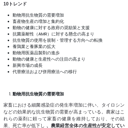
10トレンド
動物用抗生物質の需要増加
畜産物生産の増加と集約化
動物の健康に対する政府の奨励策と支援
抗菌薬耐性（AMR）に対する懸念の高まり
抗生物質の使用を規制・管理する方向への転換
養鶏業と養豚業の拡大
動物用医薬品製剤の進歩
動物の健康と生産性への注目の高まり
新興市場の成長
代替療法および併用療法への移行
動物用抗生物質の需要増加
家畜における細菌感染症の発生率増加に伴い、タイロシン
などの効果的な抗生物質の需要が高まっている。農家はこ
れらの薬剤に頼って家畜の健康を維持しており、その結
果、死亡率が低下し
、農業経営全体の生産性が安定してい