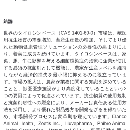
結論
世界のタイロシンベース（CAS 1401-69-0）市場は、獣医
用抗生物質の需要増加、畜産生産量の増加、そしてより優
れた動物健康管理ソリューションの必要性の高まりによ
り、着実に成長を続けています。タイロシンベースは、家
禽、豚、牛に影響を与える細菌感染症の治療に企業が使用
する必須の抗菌剤として機能し、農家が生産レベルを維持
しながら経済的損失を最小限に抑えるのに役立っていま
す。市場の拡大は、農家が業務に関する知識を深めている
ことと、獣医医療施設がより高度化していることという2
つの要因によって促進されています。抗生物質の使用規制
と抗菌剤耐性への懸念により、メーカーは責任ある使用方
法を採用し、より優れた製品処方を開発せざるを得ないた
め、市場開発プロセスは変革期を迎えています。Elanco
Animal Health、Zoetis Inc.、Huvepharma、Phibro Animal