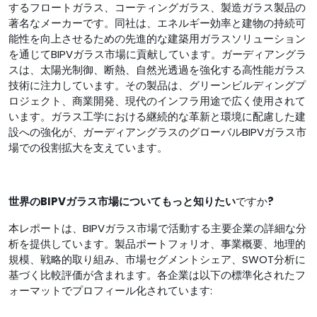
するフロートガラス、コーティングガラス、製造ガラス製品の
著名なメーカーです。同社は、エネルギー効率と建物の持続可
能性を向上させるための先進的な建築用ガラスソリューション
を通じてBIPVガラス市場に貢献しています。ガーディアングラ
スは、太陽光制御、断熱、自然光透過を強化する高性能ガラス
技術に注力しています。その製品は、グリーンビルディングプ
ロジェクト、商業開発、現代のインフラ用途で広く使用されて
います。ガラス工学における継続的な革新と環境に配慮した建
設への強化が、ガーディアングラスのグローバルBIPVガラス市
場での役割拡大を支えています。
世界のBIPVガラス市場
についてもっと知りたい
ですか
?
本レポートは、BIPVガラス市場で活動する主要企業の詳細な分
析を提供しています。製品ポートフォリオ、事業概要、地理的
規模、戦略的取り組み、市場セグメントシェア、SWOT分析に
基づく比較評価が含まれます。各企業は以下の標準化されたフ
ォーマットでプロフィール化されています: