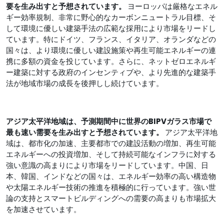
要を生み出すと予想されています。
ヨーロッパは厳格なエネル
ギー効率規制、非常に野心的なカーボンニュートラル目標、そ
して環境に優しい建築手法の広範な採用により市場をリードし
ています。特にドイツ、フランス、イタリア、オランダなどの
国々は、より環境に優しい建設施策や再生可能エネルギーの連
携に多額の資金を投じています。さらに、ネットゼロエネルギ
ー建築に対する政府のインセンティブや、より先進的な建築手
法が地域市場の成長を後押しし続けています。
アジア太平洋地域は、予測期間中に世界のBIPVガラス市場で
最も速い需要を生み出すと予想されています。
アジア太平洋地
域は、都市化の加速、主要都市での建設活動の増加、再生可能
エネルギーへの投資増加、そして持続可能なインフラに対する
強い意識の高まりにより市場をリードしています。中国、日
本、韓国、インドなどの国々は、エネルギー効率の高い構造物
や太陽エネルギー技術の推進を積極的に行っています。強い世
論の支持とスマートビルディングへの需要の高まりも市場拡大
を加速させています。