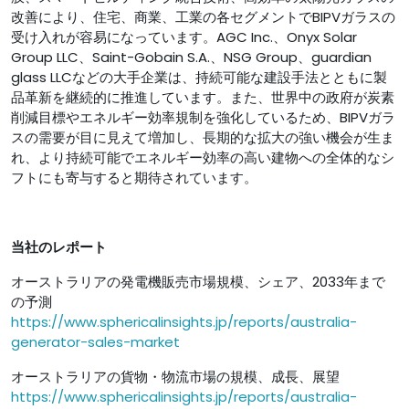
改善により、住宅、商業、工業の各セグメントでBIPVガラスの
受け入れが容易になっています。AGC Inc.、Onyx Solar
Group LLC、Saint-Gobain S.A.、NSG Group、guardian
glass LLCなどの大手企業は、持続可能な建設手法とともに製
品革新を継続的に推進しています。また、世界中の政府が炭素
削減目標やエネルギー効率規制を強化しているため、BIPVガラ
スの需要が目に見えて増加し、長期的な拡大の強い機会が生ま
れ、より持続可能でエネルギー効率の高い建物への全体的なシ
フトにも寄与すると期待されています。
当社のレポート
オーストラリアの発電機販売市場規模、シェア、2033年まで
の予測
https://www.sphericalinsights.jp/reports/australia-
generator-sales-market
オーストラリアの貨物・物流市場の規模、成長、展望
https://www.sphericalinsights.jp/reports/australia-