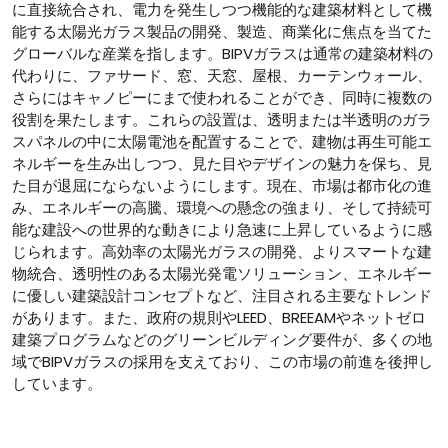
に直接統合され、電力を発生しつつ機能的な建築材料として機
能する太陽光ガラス製品の開発、製造、商業化に焦点を当てた
グローバルな産業を指します。BIPVガラスは通常の建築材料の
代わりに、ファサード、窓、天窓、屋根、カーテンウォール、
さらにはキャノピーにまで使われることができ、同時に複数の
役割を果たします。これらの設置は、透明または半透明のガラ
スパネルの中に太陽電池を配置することで、建物は再生可能エ
ネルギーを生み出しつつ、見た目やデザインの魅力を保ち、見
た目が退屈にならないようにします。現在、市場は都市化の進
み、エネルギーの高騰、環境への懸念の強まり、そして持続可
能な建設への世界的な動きにより急速に上昇しているように感
じられます。高効率の太陽光ガラスの開発、よりスマートな建
物統合、透明性のある太陽光発電ソリューション、エネルギー
に優しい建築設計コンセプトなど、注目される主要なトレンド
があります。また、政府の規則やLEED、BREEAMやネットゼロ
建築プログラムなどのグリーンビルディング要件が、多くの地
域でBIPVガラスの採用を支えており、この市場の前進を後押し
しています。