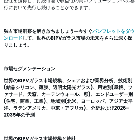
位性を獲得し、持続可能で収益性の高いソリューションへの移
行において先行し続けることができます。
独占市場洞察を解き放ちましょう—今すぐ
パンフレットをダウ
ンロード
して、世界のBIPVガラス市場の未来をさらに深く探
りましょう。
市場セグメンテーション
世界のBIPVガラス市場規模、シェアおよび業界分析、技術別
(結晶シリコン、薄膜、透明太陽光ガラス)、用途別(屋根、フ
ァサード、天窓、カーテンウォール、窓)、エンドユーザー別
(住宅、商業、工業)、地域別(北米、ヨーロッパ、アジア太平
洋、ラテンアメリカ、中東・アフリカ)、分析および2026–
2035年の予測
世界のBIPVガラス市場規模と統計