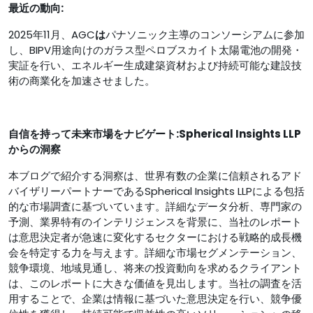
最近の動向:
2025年11月、AGC
は
パナソニック主導のコンソーシアムに参加
し、BIPV用途向けのガラス型ペロブスカイト太陽電池の開発・
実証を行い、エネルギー生成建築資材および持続可能な建設技
術の商業化を加速させました。
自信を持って未来市場をナビゲート:Spherical Insights LLP
からの洞察
本ブログで紹介する洞察は、世界有数の企業に信頼されるアド
バイザリーパートナーであるSpherical Insights LLPによる包括
的な市場調査に基づいています。詳細なデータ分析、専門家の
予測、業界特有のインテリジェンスを背景に、当社のレポート
は意思決定者が急速に変化するセクターにおける戦略的成長機
会を特定する力を与えます。詳細な市場セグメンテーション、
競争環境、地域見通し、将来の投資動向を求めるクライアント
は、このレポートに大きな価値を見出します。当社の調査を活
用することで、企業は情報に基づいた意思決定を行い、競争優