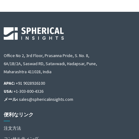
Office No 2, 3rd Floor, Prasanna Pride, S. No. 8,
6A/1B/2A, Saswad RD, Satavwadi, Hadapsar, Pune,
Maharashtra 411028, India
APAC:
+91 9028926100
USA:
+1-303-800-4326
メール:
sales@sphericalinsights.com
便利なリンク
注文方法
コンサルティング