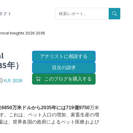
タクト
rical Insights 2026 2035
l
アナリストに相談する
35年）
目次の請求
このブログを購入する
6月 2026
億
6850万米ドルから2035年には719億
9750
万米
す。これは、ペット人口の増加、家畜生産の増
場は、世界各国の政府によるペット医療および