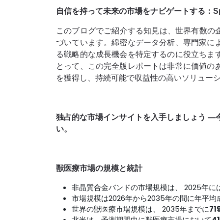
自信を持って未来の市場をナビゲートする：Spheric
このブログでご紹介する知見は、世界有数の企業から
づいています。綿密なデータ分析、専門家に
る戦略的な成長機会を特定するのに役立ちま
とって、この完全版レポートは非​​常に価値
を獲得し、持続可能で収益性の高いソリュー
独占的な市場インサイトを入手しましょう ―
い。
獣医療市場の規模と統計
非晶質合金バンドの市場規模は、 2025年に
市場規模は2026年から2035年の間に年平均
世界の獣医療市場規模は、 2035年までに
71
北米は、予測期間中に獣医療市場において
4