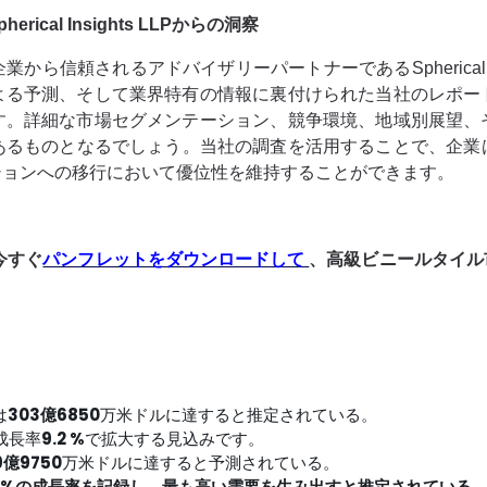
al Insights LLPからの洞察
信頼されるアドバイザリーパートナーであるSpherical In
よる予測、そして業界特有の情報に裏付けられた当社のレポー
す。詳細な市場セグメンテーション、競争環境、地域別展望、
のあるものとなるでしょう。当社の調査を活用することで、企
ションへの移行において優位性を維持することができます。
今すぐ
パンフレットをダウンロードして
、高級ビニールタイル
は
303億6850
万米ドルに達すると推定されている。
成長率
9.2
%
で拡大する見込みです。
9億9750
万米ドルに達すると予測されている。
1%の成長率を記録し、最も高い需要を生み出すと推定されている