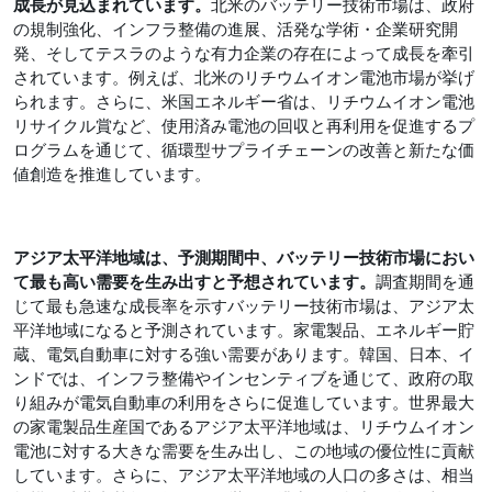
成長が見込まれています。
北米のバッテリー技術市場は、政府
の規制強化、インフラ整備の進展、活発な学術・企業研究開
発、そしてテスラのような有力企業の存在によって成長を牽引
されています。例えば、北米のリチウムイオン電池市場が挙げ
られます。さらに、米国エネルギー省は、リチウムイオン電池
リサイクル賞など、使用済み電池の回収と再利用を促進するプ
ログラムを通じて、循環型サプライチェーンの改善と新たな価
値創造を推進しています。
アジア太平洋地域は、予測期間中、バッテリー技術市場におい
て最も高い需要を生み出すと予想されています。
調査期間を通
じて最も急速な成長率を示すバッテリー技術市場は、アジア太
平洋地域になると予測されています。家電製品、エネルギー貯
蔵、電気自動車に対する強い需要があります。韓国、日本、イ
ンドでは、インフラ整備やインセンティブを通じて、政府の取
り組みが電気自動車の利用をさらに促進しています。世界最大
の家電製品生産国であるアジア太平洋地域は、リチウムイオン
電池に対する大きな需要を生み出し、この地域の優位性に貢献
しています。さらに、アジア太平洋地域の人口の多さは、相当