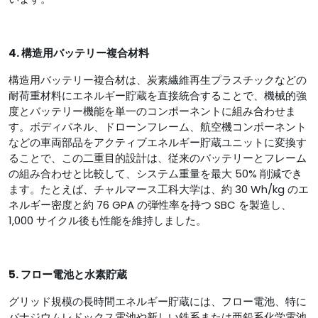
4. 構造用バッテリー複合材料
構造用バッテリー複合材は、炭素繊維再生プラスチックなどの
耐荷重材料にエネルギー貯蔵を直接統合することで、機械的強
度とバッテリー機能を単一のコンポーネントに組み合わせま
す。ボディパネル、ドローンフレーム、航空機コンポーネント
などの車両部品をアクティブエネルギー貯蔵ユニットに変換す
ることで、この二重目的設計は、従来のバッテリーとフレーム
の組み合わせと比較して、システム重量を最大 50% 削減でき
ます。たとえば、チャルマース工科大学は、約 30 Wh/kg のエ
ネルギー密度と約 76 GPA の弾性率を持つ SBC を製造し、
1,000 サイクル後も性能を維持しました。
5. フロー電池と水素貯蔵
グリッド規模の長時間エネルギー貯蔵には、フロー電池、特に
バナジウムレド​​ックス電池や新しい鉄系または亜鉛系化学電池