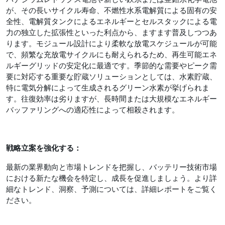
が、その長いサイクル寿命、不燃性水系電解質による固有の安
全性、電解質タンクによるエネルギーとセルスタックによる電
力の独立した拡張性といった利点から、ますます普及しつつあ
ります。モジュール設計により柔軟な放電スケジュールが可能
で、頻繁な充放電サイクルにも耐えられるため、再生可能エネ
ルギーグリッドの安定化に最適です。季節的な需要やピーク需
要に対応する重要な貯蔵ソリューションとしては、水素貯蔵、
特に電気分解によって生成されるグリーン水素が挙げられま
す。往復効率は劣りますが、長時間または大規模なエネルギー
バッファリングへの適応性によって相殺されます。
戦略立案を強化する：
最新の業界動向と市場トレンドを把握し、バッテリー技術市場
における新たな機会を特定し、成長を促進しましょう。より詳
細なトレンド、洞察、予測については、詳細レポートをご覧く
ださい。