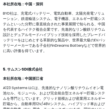
本社所在地：中国・深圳
BYD社は、充電式バッテリー、電気自動車、太陽光発電ソリュ
ーション、鉄道輸送システム、電子機器、エネルギー貯蔵シス
テムといった分野に垂直統合された事業展開で知られる、中国
を代表するハイテク複合企業です。先進的なリン酸鉄リチウム
設計とデュアルモードハイブリッド技術を採用したブレードバ
ッテリーをはじめとする革新的な製品や、世界最大級のEVバッ
テリーメーカーである子会社FinDreams Batteryなどで世界的
に高い評価を得ています。
5. サムスンSDI株式会社
本社所在地：中国浙江省
A123 Systems LLCは、先進的なナノリン酸リチウムイオン電
池セル、モジュール、および完全統合型エネルギー貯蔵システ
ムを専門としています。グリッド規模および産業用エネルギー
貯蔵から、自動車用12V/48Vシステム、ハイブリッド車および