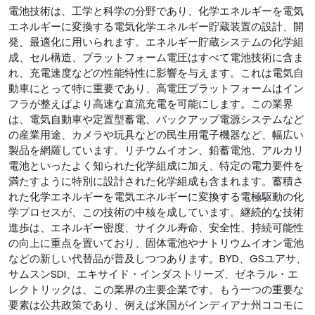
電池技術は、工学と科学の分野であり、化学エネルギーを電気
エネルギーに変換する電気化学エネルギー貯蔵装置の設計、開
発、最適化に用いられます。エネルギー貯蔵システムの化学組
成、セル構造、プラットフォーム電圧はすべて電池技術に含ま
れ、充電速度などの性能特性に影響を与えます。これは電気自
動車にとって特に重要であり、高電圧プラットフォームはイン
フラが整えばより高速な直流充電を可能にします。この業界
は、電気自動車や定置型蓄電、バックアップ電源システムなど
の産業用途、カメラや玩具などの民生用電子機器など、幅広い
製品を網羅しています。リチウムイオン、鉛蓄電池、アルカリ
電池といったよく知られた化学組成に加え、特定の電力要件を
満たすように特別に設計された化学組成も含まれます。蓄積さ
れた化学エネルギーを電気エネルギーに変換する電極駆動の化
学プロセスが、この技術の中核を成しています。継続的な技術
進歩は、エネルギー密度、サイクル寿命、安全性、持続可能性
の向上に重点を置いており、固体電池やナトリウムイオン電池
などの新しい代替品が普及しつつあります。BYD、GSユアサ、
サムスンSDI、エキサイド・インダストリーズ、ゼネラル・エ
レクトリックは、この業界の主要企業です。もう一つの重要な
要素は公共政策であり、例えば米国がインディアナ州ココモに