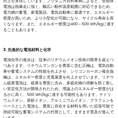
向上を実現しています。ブリタニカ百科事典によると、全固体
電池は熱暴走に強く、幅広い動作温度範囲に対応できるため、
電力網の蓄電、家電製品、電気自動車に最適です。エネルギー
密度が高いため、より小型化が可能になり、サイクル寿命も長
くなります。また、エネルギー密度は400～500 Wh/kgに達す
ることもあります。
3. 先進的な電池材料と化学
電池化学の進歩は、従来のリチウムイオン技術の限界を超えつ
つあります。リチウムマンガンを豊富に含む正極は、電気自動
車や蓄電システムの性能を向上させ、シリコンカーボン複合負
極は、エネルギー密度と充電速度を向上させています。リチウ
ム硫黄電池は、硫黄を豊富に含み、多硫化物の溶解を防ぐ新し
い安定化方法が開発されたため、理論上のエネルギー密度がは
るかに高く、500 Wh/kgに達する可能性もあります。ナトリ
ウムイオン、亜鉛イオン、アルミニウムイオン、グラフェンを
ベースとした電池も、豊富に存在する材料を用いた拡張可能で
持続可能な蓄電システムの代替として、ますます普及が進んで
います。