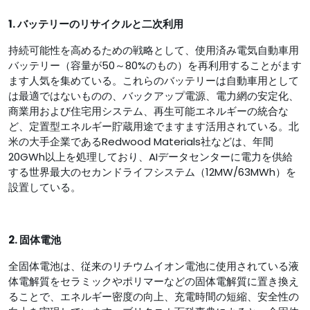
1. バッテリーのリサイクルと二次利用
持続可能性を高めるための戦略として、使用済み電気自動車用
バッテリー（容量が50～80%のもの）を再利用することがます
ます人気を集めている。これらのバッテリーは自動車用として
は最適ではないものの、バックアップ電源、電力網の安定化、
商業用および住宅用システム、再生可能エネルギーの統合な
ど、定置型エネルギー貯蔵用途でますます活用されている。北
米の大手企業であるRedwood Materials社などは、年間
20GWh以上を処理しており、AIデータセンターに電力を供給
する世界最大のセカンドライフシステム（12MW/63MWh）を
設置している。
2. 固体電池
全固体電池は、従来のリチウムイオン電池に使用されている液
体電解質をセラミックやポリマーなどの固体電解質に置き換え
ることで、エネルギー密度の向上、充電時間の短縮、安全性の