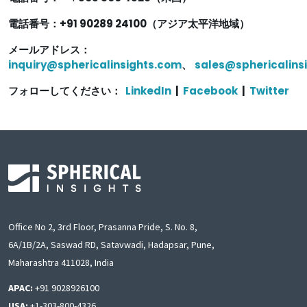
電話番号：+91 90289 24100（アジア太平洋地域）
メールアドレス：
inquiry@sphericalinsights.com
、
sales@sphericalins
フォローしてください：
LinkedIn
|
Facebook
|
Twitter
Office No 2, 3rd Floor, Prasanna Pride, S. No. 8,
6A/1B/2A, Saswad RD, Satavwadi, Hadapsar, Pune,
Maharashtra 411028, India
APAC:
+91 9028926100
USA:
+1-303-800-4326