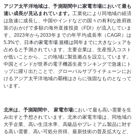
アジア太平洋地域は、予測期間中に
家電市場において最も
速い成長が見込まれています。
工業化により同地域の経済
は急速に成長し、中国やインドなどの国々の有利な政府政
策のおかげで多額の海外直接投資（FDI）が流入していま
す。2023年から2033年までの年平均成長率（CAGR）は
5.
3%で、日本の家電市場 規模は同
年までに大きなシェアを
占めると予測されています。主要企業は、生産投入コスト
が低いことから、この地域に製造拠点を設立しています。
中国とインドが世界の電子機器生産ランキングで急速にト
ップに躍り出たことで、グローバルサプライチェーンにお
けるアジア太平洋地域の覇権はさらに強固なものとなって
います。
北米は、予測期間中、
家電市場
において最も高い需要を生
み出すと予想されています。北米の家電市場は、同地域の
大手企業、高い生活水準、高級品やプレミアム製品に対す
る高い需要、高い可処分所得、最新技術の普及拡大など、