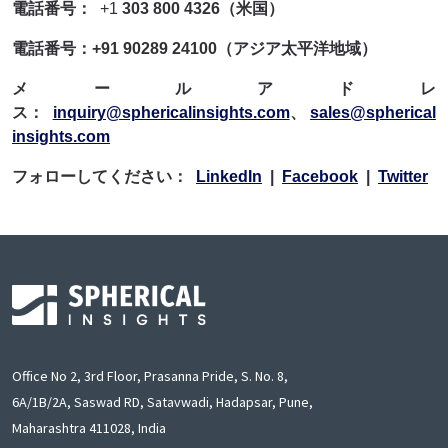
電話番号：
+1
303 800 4326（米国）
電話番号：+91 90289 24100（アジア太平洋地域）
メールアドレ
ス：
inquiry@sphericalinsights.com
、
sales@spherical
insights.com
フォローしてください：
LinkedIn
|
Facebook
|
Twitter
Office No 2, 3rd Floor, Prasanna Pride, S. No. 8,
6A/1B/2A, Saswad RD, Satavwadi, Hadapsar, Pune,
Maharashtra 411028, India