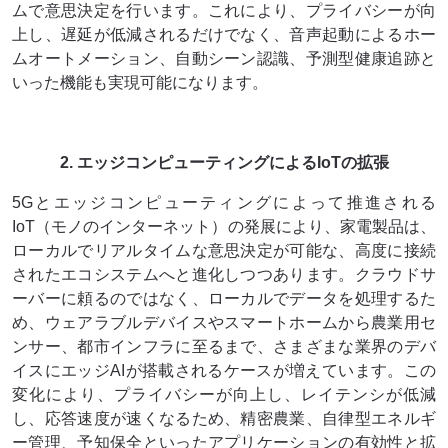
ムで意思決定を行います。これにより、プライバシーが向
上し、遅延が低減されるだけでなく、音声起動によるホー
ムオートメーション、自動シーン認識、予測型健康追跡と
いった機能も実現可能になります。
2. エッジコンピューティングによるIoTの拡張
5Gとエッジコンピューティングによって推進される
IoT（モノのインターネット）の発展により、家電製品は、
ローカルでリアルタイムな意思決定が可能な、高度に接続
されたエコシステムへと進化しつつあります。クラウドサ
ーバーに頼るのではなく、ローカルでデータを処理するた
め、ウェアラブルデバイスやスマートホームから農業用セ
ンサー、都市インフラに至るまで、さまざまな業界のデバ
イスにエッジAIが搭載されるケースが増えています。この
変化により、プライバシーが向上し、レイテンシが低減
し、応答速度が速くなるため、精密農業、自律型エネルギ
ー管理、予知保全といったアプリケーションの有効性と拡