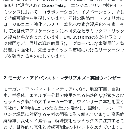
1910年に設立されたCoorsTekは、エンジニアリング技術セラ
ミックスにおいて、コラボレーション、イノベーション、そし
て持続可能性を重視しています。同社の製品ポートフォリオに
は、ジルコニア強化アルミナ、窒化ホウ素含浸炭化ケイ素、そ
して次世代アプリケーションに不可欠なセラミックマトリック
ス複合材料が含まれています。BAE Systemsの先進セラミッ
ク部門など、同社の戦略的買収は、グローバルな事業展開と製
品能力を強化し、先進セラミックス市場におけるリーダーシッ
プを確固たるものにしています。
2. モーガン・アドバンスト・マテリアルズ – 英国ウィンザー
モーガン・アドバンスト・マテリアルズは、航空宇宙、自動
車、半導体、エネルギー分野で使用される先進的な炭素および
セラミック製品の大手メーカーです。ウィンザーに本社を置く
同社は、100年以上にわたる歴史を活かし、困難なエンジニア
リング課題に対応する材料の開発に取り組んでいます。高温絶
縁繊維、炭化ケイ素部品、特殊技術セラミックスに注力するこ
とで、世界的な電化と持続可能性のトレンドを支えています。