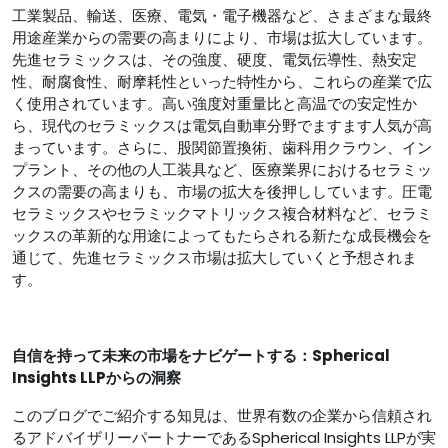
工業製品、輸送、医療、電気・電子機器など、さまざまな最終
用途産業からの需要の高まりにより、市場は拡大しています。
先進セラミックスは、その強度、硬度、電気伝導性、熱安定
性、耐腐食性、耐摩耗性といった特性から、これらの産業で広
く使用されています。高い強度対重量比と高温での安定性か
ら、現代​​のセラミックスは電気自動車分野でますます人気が高
まっています。さらに、股関節置換術、歯科用クラウン、イン
プラント、その他の人工装具など、医療業界におけるセラミッ
クスの需要の高まりも、市場の拡大を後押ししています。圧電
セラミックスやセラミックマトリックス複合材料など、セラミ
ックスの革新的な用途によってもたらされる新たな成長機会を
通じて、先進セラミックス市場は拡大していくと予想されま
す。
自信を持って未来の市場をナビゲートする：Spherical
Insights LLPからの洞察
このブログでご紹介する知見は、世界有数の企業から信頼され
るアドバイザリーパートナーであるSpherical Insights LLPが実