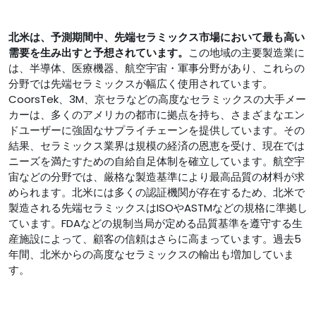
北米は、予測期間中、先端セラミックス市場において最も高い
需要を生み出すと予想されています。
この地域の主要製造業に
は、半導体、医療機器、航空宇宙・軍事分野があり、これらの
分野では先端セラミックスが幅広く使用されています。
CoorsTek、3M、京セラなどの高度なセラミックスの大手メー
カーは、多くのアメリカの都市に拠点を持ち、さまざまなエン
ドユーザーに強固なサプライチェーンを提供しています。その
結果、セラミックス業界は規模の経済の恩恵を受け、現在では
ニーズを満たすための自給自足体制を確立しています。航空宇
宙などの分野では、厳格な製造基準により最高品質の材料が求
められます。北米には多くの認証機関が存在するため、北米で
製造される先端セラミックスはISOやASTMなどの規格に準拠し
ています。FDAなどの規制当局が定める品質基準を遵守する生
産施設によって、顧客の信頼はさらに高まっています。過去5
年間、北米からの高度なセラミックスの輸出も増加していま
す。