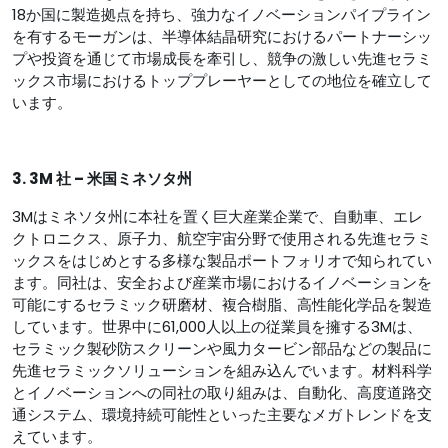
18か国に製造拠点を持ち、強力なイノベーションパイプライン
を有するモーガンは、半導体結晶研究におけるパートナーシッ
プや投資を通じて市場成長を牽引し、競争の激しい先進セラミ
ックス市場におけるトッププレーヤーとしての地位を確立して
います。
3. 3M 社 – 米国ミネソタ州
3Mはミネソタ州に本社を置く巨大産業企業で、自動車、エレ
クトロニクス、原子力、航空宇宙分野で使用される先進セラミ
ックスをはじめとする多様な製品ポートフォリオで知られてい
ます。同社は、安全および産業市場におけるイノベーションを
可能にするセラミック研磨材、複合樹脂、高性能化学品を製造
しています。世界中に61,000人以上の従業員を擁する3Mは、
セラミック製砂防スクリーンや風力タービン部品などの製品に
先進セラミックソリューションを組み込んでいます。材料科学
とイノベーションへの同社の取り組みは、自動化、高度道路交
通システム、環境持続可能性といった主要なメガトレンドを支
えています。