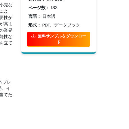
小売な
ページ数：
183
によ
言語：
日本語
要性が
が高ま
形式：
PDF、データブック
の業界
無料サンプルをダウンロー
能性な
ド
を立て
的プレ
発、イ
当てた