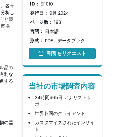
ID：
SI1010
し、各サ
を分析し
発行日：
9月 2024
向と競
ページ数：
183
装市場
言語：
日本語
形式：
PDF、データブック
割引をリクエスト
ル品の
有利な
進する
当社の市場調査内容
24時間365日 アナリストサ
ポート
世界各国のクライアント
物の需
カスタマイズされたインサイ
ト