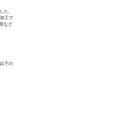
ました。
加工で
筒など
、以下の