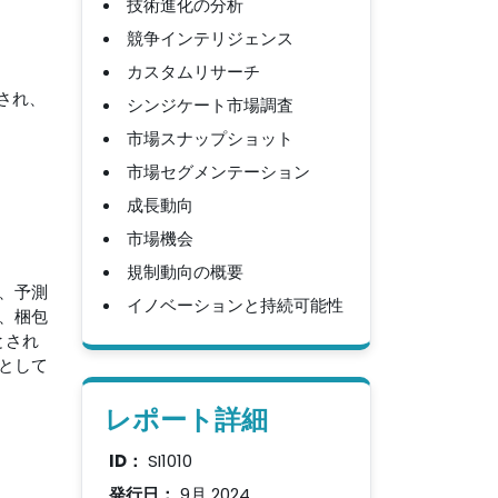
技術進化の分析
競争インテリジェンス
カスタムリサーチ
され、
シンジケート市場調査
市場スナップショット
市場セグメンテーション
成長動向
市場機会
規制動向の概要
、予測
イノベーションと持続可能性
、梱包
とされ
として
レポート詳細
ID：
SI1010
発行日：
9月 2024