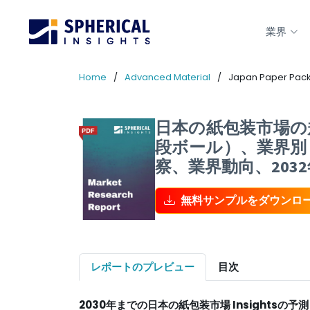
業界
Home
Advanced Material
Japan Paper Pack
日本の紙包装市場の規
段ボール）、業界別
察、業界動向、203
無料サンプルをダウンロ
レポートのプレビュー
目次
2030年までの
日本の紙包装市場
Insightsの予測