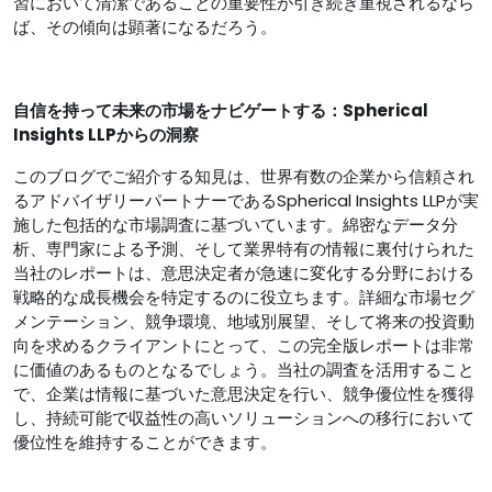
習において清潔であることの重要性が引き続き重視されるなら
ば、その傾向は顕著になるだろう。
自信を持って未来の市場をナビゲートする：Spherical
Insights LLPからの洞察
このブログでご紹介する知見は、世界有数の企業から信頼され
るアドバイザリーパートナーであるSpherical Insights LLPが実
施した包括的な市場調査に基づいています。綿密なデータ分
析、専門家による予測、そして業界特有の情報に裏付けられた
当社のレポートは、意思決定者が急速に変化する分野における
戦略的な成長機会を特定するのに役立ちます。詳細な市場セグ
メンテーション、競争環境、地域別展望、そして将来の投資動
向を求めるクライアントにとって、この完全版レポートは非​​常
に価値のあるものとなるでしょう。当社の調査を活用すること
で、企業は情報に基づいた意思決定を行い、競争優位性を獲得
し、持続可能で収益性の高いソリューションへの移行において
優位性を維持することができます。