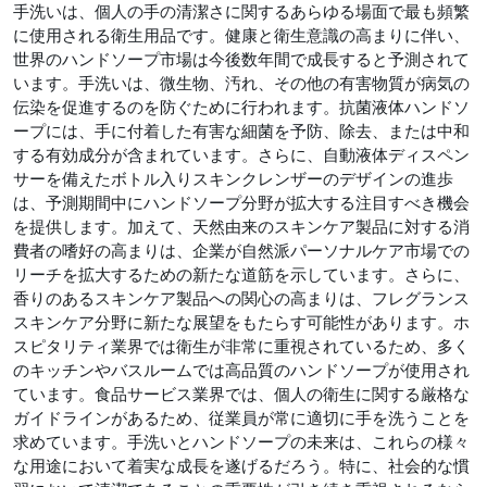
手洗いは、個人の手の清潔さに関するあらゆる場面で最も頻繁
に使用される衛生用品です。健康と衛生意識の高まりに伴い、
世界のハンドソープ市場は今後数年間で成長すると予測されて
います。手洗いは、微生物、汚れ、その他の有害物質が病気の
伝染を促進するのを防ぐために行われます。抗菌液体ハンドソ
ープには、手に付着した有害な細菌を予防、除去、または中和
する有効成分が含まれています。さらに、自動液体ディスペン
サーを備えたボトル入りスキンクレンザーのデザインの進歩
は、予測期間中にハンドソープ分野が拡大する注目すべき機会
を提供します。加えて、天然由来のスキンケア製品に対する消
費者の嗜好の高まりは、企業が自然派パーソナルケア市場での
リーチを拡大するための新たな道筋を示しています。さらに、
香りのあるスキンケア製品への関心の高まりは、フレグランス
スキンケア分野に新たな展望をもたらす可能性があります。ホ
スピタリティ業界では衛生が非常に重視されているため、多く
のキッチンやバスルームでは高品質のハンドソープが使用され
ています。食品サービス業界では、個人の衛生に関する厳格な
ガイドラインがあるため、従業員が常に適切に手を洗うことを
求めています。手洗いとハンドソープの未来は、これらの様々
な用途において着実な成長を遂げるだろう。特に、社会的な慣