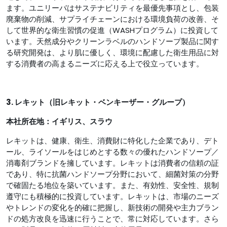
ます。ユニリーバはサステナビリティを最優先事項とし、包装
廃棄物の削減、サプライチェーンにおける環境負荷の改善、そ
して世界的な衛生習慣の促進（WASHプログラム）に投資して
います。天然成分やクリーンラベルのハンドソープ製品に関す
る研究開発は、より肌に優しく、環境に配慮した衛生用品に対
する消費者の高まるニーズに応える上で役立っています。
3. レキット
（旧レキット・ベンキーザー・グループ）
本社所在地：イギリス、スラウ
レキットは、健康、衛生、消費財に特化した企業であり、デト
ール、ライソールをはじめとする数々の優れたハンドソープ／
消毒剤ブランドを擁しています。レキットは消費者の信頼の証
であり、特に抗菌ハンドソープ分野において、細菌対策の分野
で確固たる地位を築いています。また、有効性、安全性、規制
遵守にも積極的に投資しています。レキットは、市場のニーズ
やトレンドの変化を的確に把握し、新技術の開発や主力ブラン
ドの処方改良を迅速に行うことで、常に対応しています。さら