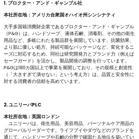
1. プロクター・アンド・ギャンブル社
本社所在地：アメリカ合衆国オハイオ州シンシナティ
大手多国籍消費財企業であるプロクター・アンド・ギャンブル
（P&G）は、ハンドソープ、液体石鹸、消毒剤、その他の衛生
用品など、多岐にわたる製品群を展開しています。抗菌効果、
より肌に優しい処方、持続可能なパッケージなど、変化するニ
ーズに対応するため、同社は研究開発力とブランド力（例えば
セーフガード）を活かし、製品開発の調整を行っています。
P&Gは180カ国以上で事業を展開しており、その規模と創造性
（「大きすぎて潰せない」という考え方）は、品質と安全性に
対する消費者の信頼を高めています。
2. ユニリーバPLC
本社所在地：英国ロンドン
ユニリーバは、衛生用品、美容用品、パーソナルケア用品の
グローバルリーダーです。ライフブイやダヴなどのブランドを
通じて、ハンドソープや石鹸の分野で確固たる地位を築いてい