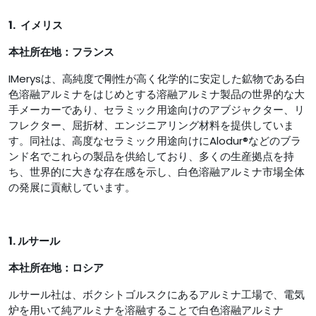
1.
イメリス
本社所在地：フランス
IMerysは、高純度で剛性が高く化学的に安定した鉱物である白
色溶融アルミナをはじめ​​とする溶融アルミナ製品の世界的な大
手メーカーであり、セラミック用途向けのアブジャクター、リ
フレクター、屈折材、エンジニアリング材料を提供していま
す。同社は、高度なセラミック用途向けにAlodur®などのブラ
ンド名でこれらの製品を供給しており、多くの生産拠点を持
ち、世界的に大きな存在感を示し、白色溶融アルミナ市場全体
の発展に貢献しています。
1. ルサール
本社所在地：ロシア
ルサール社は、ボクシトゴルスクにあるアルミナ工場で、電気
炉を用いて純アルミナを溶融することで白色溶融アルミナ