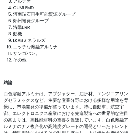
アルテオ
CUMI EMD
河南瑞石再生可能資源グループ
鄭州裕発グループ
洛陽LIRR
動機
LKABミネラルズ
ニッチな溶融アルミナ
サンゴバン。
その他
結論
白色溶融アルミナは、アブジャター、屈折材、エンジニアリン
グセラミックスなど、主要な産業分野における多様な用途を背
景に、市場開発の準備が整っています。特に自動車、航空宇
宙、エレクトロニクス産業における先進製造への世界的な注目
の高まりは、高性能材料の需要を促進しています。白色溶融ア
ルミナのナノ複合化や高純度グレードの開発といったトレンド
は、特殊用途におけるその利用を拡大し、より優れた機械的特