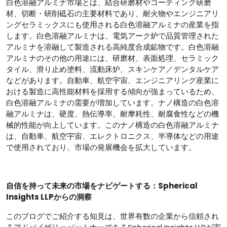
白色溶融アルミナ市場とは、結合研磨材やコーティング研磨
材、切断・研削砥石の主要材料であり、耐火物やエンジニアリ
ングセラミックスにも使用される白色溶融アルミナの産業を指
します。白色溶融アルミナは、電気アーク炉で品質管理された
アルミナを溶融して製造される高純度合成鉱物です。白色溶融
アルミナのその他の用途には、研磨材、表面処理、セラミック
タイル、滑り止め塗料、流動床炉、スキンケア／デンタルケア
などがあります。自動車、航空宇宙、エンジニアリング産業に
おける製造に高性能材料を採用する傾向が強まっているため、
白色溶融アルミナの需要が増加しています。ナノ構造の白色溶
融アルミナは、硬度、熱伝導率、耐摩耗性、耐腐食性などの機
械的性能が向上しています。このナノ構造の白色溶融アルミナ
は、自動車、航空宇宙、エレクトロニクス、半導体などの用途
で使用されており、市場の発展機会を拡大しています。
自信を持って未来の市場をナビゲートする：Spherical
Insights LLPからの洞察
このブログでご紹介する知見は、世界有数の企業から信頼され