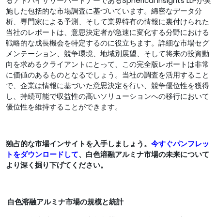
るアドバイザリーパートナーであるSpherical Insights LLPが実
施した包括的な市場調査に基づいています。綿密なデータ分
析、専門家による予測、そして業界特有の情報に裏付けられた
当社のレポートは、意思決定者が急速に変化する分野における
戦略的な成長機会を特定するのに役立ちます。詳細な市場セグ
メンテーション、競争環境、地域別展望、そして将来の投資動
向を求めるクライアントにとって、この完全版レポートは非​​常
に価値のあるものとなるでしょう。当社の調査を活用すること
で、企業は情報に基づいた意思決定を行い、競争優位性を獲得
し、持続可能で収益性の高いソリューションへの移行において
優位性を維持することができます。
独占的な市場インサイトを入手しましょう。
今すぐパンフレッ
トをダウンロードして
、白色溶融アルミナ市場の未来について
より深く掘り下げてください。
白色溶融アルミナ市場の規模と統計