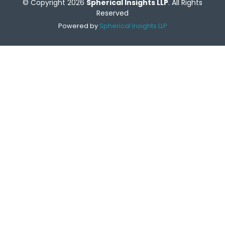
© Copyright 2026
Spherical Insights LLP
. All Rights
Reserved
Powered by
Spherical Insights LLP