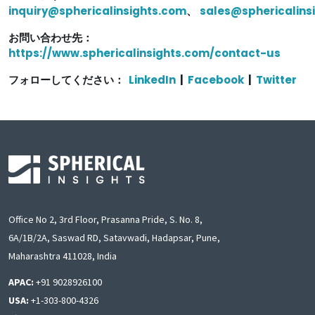
inquiry@sphericalinsights.com
、
sales@sphericalins
お問い合わせ先：
https://www.sphericalinsights.com/contact-us
フォローしてください：
LinkedIn
|
Facebook
|
Twitter
Office No 2, 3rd Floor, Prasanna Pride, S. No. 8,
6A/1B/2A, Saswad RD, Satavwadi, Hadapsar, Pune,
Maharashtra 411028, India
APAC:
+91 9028926100
USA:
+1-303-800-4326