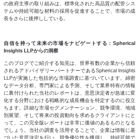
の政府主導の取り組みは、標準化された高品質の配管シス
テムや持続可能な材料の採用を促進することで、市場の成
長をさらに後押ししている。
自信を持って未来の市場をナビゲートする：Spherical
Insights LLPからの洞察
このブログでご紹介する知見は、世界有数の企業から信頼
されるアドバイザリーパートナーであるSpherical Insights
LLPが実施した包括的な市場調査に基づいています。綿密
なデータ分析、専門家による予測、そして業界特有の情報
に裏付けられた当社のレポートは、意思決定者が急速に変
化する分野における戦略的な成長機会を特定するのに役立
ちます。詳細な市場セグメンテーション、競争環境、地域
別展望、そして将来の投資動向を求めるクライアントにと
って、この完全版レポートは非​​常に価値のあるものとなる
でしょう。当社の調査を活用することで、企業は情報に基
づいた意思決定を行い、競争優位性を獲得し、持続可能で