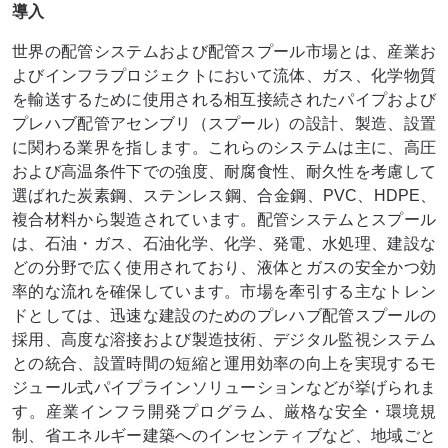
導入
世界の配管システムおよび配管スプール市場とは、産業お
よびインフラプロジェクトにおいて流体、ガス、化学物質
を輸送するために使用される相互接続されたパイプおよび
プレハブ配管アセンブリ（スプール）の設計、製造、設置
に関わる業界を指します。これらのシステムは主に、高圧
および高温条件下での強度、耐腐食性、耐久性を考慮して
選ばれた炭素鋼、ステンレス鋼、合金鋼、PVC、HDPE、
複合材料から製造されています。配管システムとスプール
は、石油・ガス、石油化学、化学、発電、水処理、建設な
どの分野で広く使用されており、液体とガスの安全かつ効
率的な流れを確保しています。市場を牽引する主なトレン
ドとしては、迅速な建設のためのプレハブ配管スプールの
採用、高度な溶接および製造技術、デジタル監視システム
との統合、設置時間の短縮と運用効率の向上を実現するモ
ジュール式パイプラインソリューションなどが挙げられま
す。産業インフラ開発プログラム、厳格な安全・環境規
制、省エネルギー建築へのインセンティブなど、地域ごと