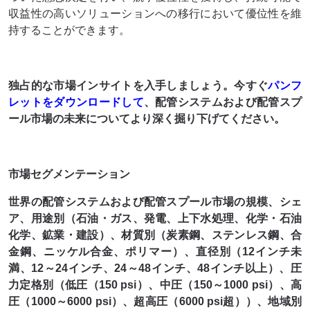
収益性の高いソリューションへの移行において優位性を維
持することができます。
独占的な市場インサイトを入手しましょう。今すぐ
パンフ
レットをダウンロードして
、配管システムおよび配管スプ
ール市場の未来についてより深く掘り下げてください。
市場セグメンテーション
世界の配管システムおよび配管スプール市場の規模、シェ
ア、用途別（石油・ガス、発電、上下水処理、化学・石油
化学、鉱業・建設）、材質別（炭素鋼、ステンレス鋼、合
金鋼、ニッケル合金、ポリマー）、直径別（12インチ未
満、12～24インチ、24～48インチ、48インチ以上）、圧
力定格別（低圧（150 psi）、中圧（150～1000 psi）、高
圧（1000～6000 psi）、超高圧（6000 psi超））、地域別