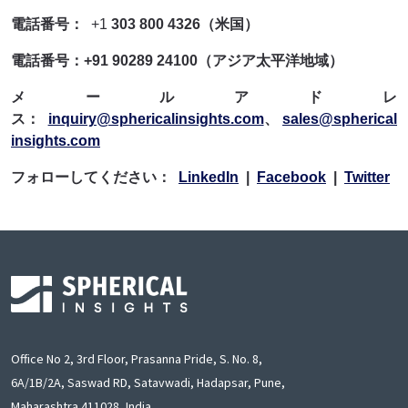
電話番号：
+1
303 800 4326（米国）
電話番号：+91 90289 24100（アジア太平洋地域）
メールアドレ
ス：
inquiry@sphericalinsights.com
、
sales@spherical
insights.com
フォローしてください：
LinkedIn
|
Facebook
|
Twitter
Office No 2, 3rd Floor, Prasanna Pride, S. No. 8,
6A/1B/2A, Saswad RD, Satavwadi, Hadapsar, Pune,
Maharashtra 411028, India