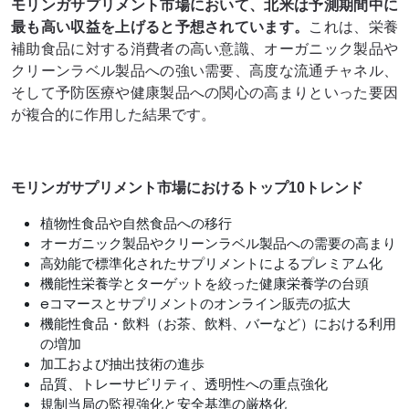
モリンガサプリメント市場において、北米は予測期間中に
最も高い収益を上げると予想されています。
これは、栄養
補助食品に対する消費者の高い意識、オーガニック製品や
クリーンラベル製品への強い需要、高度な流通チャネル、
そして予防医療や健康製品への関心の高まりといった要因
が複合的に作用した結果です。
モリンガサプリメント市場におけるトップ10トレンド
植物性食品や自然食品への移行
オーガニック製品やクリーンラベル製品への需要の高まり
高効能で標準化されたサプリメントによるプレミアム化
機能性栄養学とターゲットを絞った健康栄養学の台頭
eコマースとサプリメントのオンライン販売の拡大
機能性食品・飲料（お茶、飲料、バーなど）における利用
の増加
加工および抽出技術の進歩
品質、トレーサビリティ、透明性への重点強化
規制当局の監視強化と安全基準の厳格化