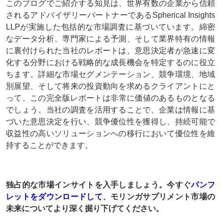
このブログでご紹介する知見は、世界有数の企業から信頼
されるアドバイザリーパートナーであるSpherical Insights
LLPが実施した包括的な市場調査に基づいています。綿密
なデータ分析、専門家による予測、そして業界特有の情報
に裏付けられた当社のレポートは、意思決定者が急速に変
化する分野における戦略的な成長機会を特定するのに役立
ちます。詳細な市場セグメンテーション、競争環境、地域
別展望、そして将来の投資動向を求めるクライアントにと
って、この完全版レポートは非​​常に価値のあるものとなる
でしょう。当社の調査を活用することで、企業は情報に基
づいた意思決定を行い、競争優位性を獲得し、持続可能で
収益性の高いソリューションへの移行において優位性を維
持することができます。
独占的な市場インサイトを入手しましょう。今すぐ
パンフ
レットをダウンロードして
、モリンガサプリメント市場の
未来についてより深く掘り下げてください。