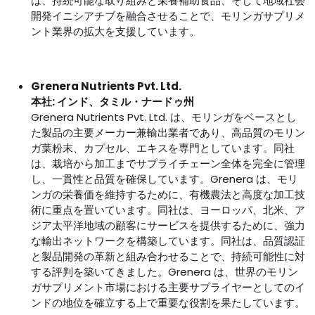
は、持続可能な取り組みと栄養補助食品、そして地域社会
開発イニシアチブを融合させることで、モリンガサプリメ
ント業界の拡大を支援しています。
Grenera Nutrients Pvt. Ltd.
本社: インド、タミル・ナードゥ州
Grenera Nutrients Pvt. Ltd. は、モリンガをベースとし
た製品の主要メーカー兼輸出業者であり、高品質のモリン
ガ葉粉末、カプセル、エキスを専門としています。同社
は、栽培から加工までサプライチェーン全体を完全に管理
し、一貫性と品質を確保しています。Grenera は、モリ
ンガの栄養価を維持するために、有機農法と高度な加工技
術に重点を置いています。同社は、ヨーロッパ、北米、ア
ジア太平洋地域の顧客にサービスを提供するために、強力
な輸出ネットワークを構築しています。同社は、品質認証
と製品開発の革新と組み合わせることで、持続可能性に対
する評判を築いてきました。Grenera は、世界のモリン
ガサプリメント市場における主要サプライヤーとしてのイ
ンドの地位を確立する上で重要な役割を果たしています。