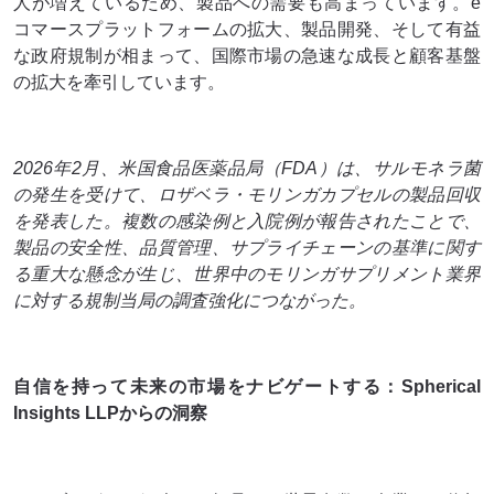
人が増えているため、製品への需要も高まっています。e
コマースプラットフォームの拡大、製品開発、そして有益
な政府規制が相まって、国際市場の急速な成長と顧客基盤
の拡大を牽引しています。
2026年2月、米国食品医薬品局（FDA）は、サルモネラ菌
の発生を受けて、ロザベラ・モリンガカプセルの製品回収
を発表した。複数の感染例と入院例が報告されたことで、
製品の安全性、品質管理、サプライチェーンの基準に関す
る重大な懸念が生じ、世界中のモリンガサプリメント業界
に対する規制当局の調査強化につながった。
自信を持って未来の市場をナビゲートする：Spherical
Insights LLPからの洞察