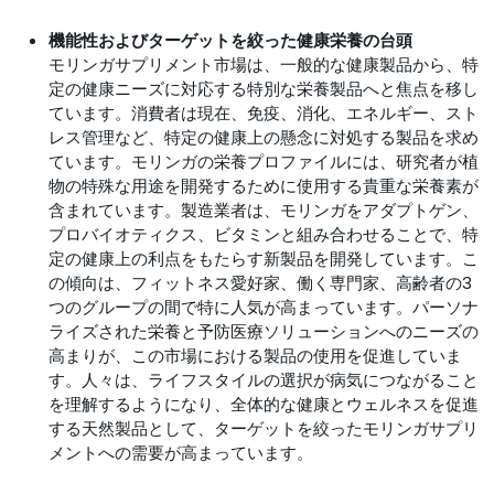
機能性およびターゲットを絞った健康栄養の台頭
モリンガサプリメント市場は、一般的な健康製品から、特
定の健康ニーズに対応する特別な栄養製品へと焦点を移し
ています。消費者は現在、免疫、消化、エネルギー、スト
レス管理など、特定の健康上の懸念に対処する製品を求め
ています。モリンガの栄養プロファイルには、研究者が植
物の特殊な用途を開発するために使用する貴重な栄養素が
含まれています。製造業者は、モリンガをアダプトゲン、
プロバイオティクス、ビタミンと組み合わせることで、特
定の健康上の利点をもたらす新製品を開発しています。こ
の傾向は、フィットネス愛好家、働く専門家、高齢者の3
つのグループの間で特に人気が高まっています。パーソナ
ライズされた栄養と予防医療ソリューションへのニーズの
高まりが、この市場における製品の使用を促進していま
す。人々は、ライフスタイルの選択が病気につながること
を理解するようになり、全体的な健康とウェルネスを促進
する天然製品として、ターゲットを絞ったモリンガサプリ
メントへの需要が高まっています。