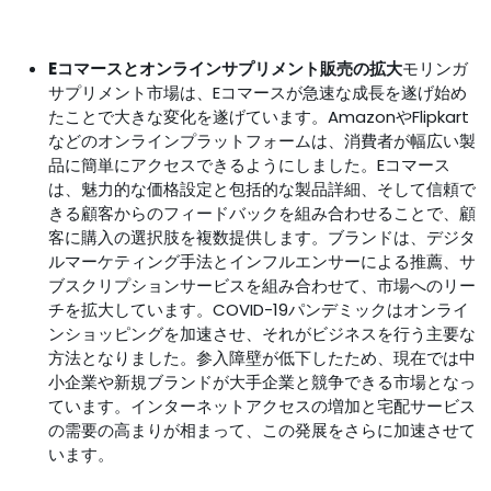
Eコマースとオンラインサプリメント販売の拡大
モリンガ
サプリメント市場は、Eコマースが急速な成長を遂げ始め
たことで大きな変化を遂げています。AmazonやFlipkart
などのオンラインプラットフォームは、消費者が幅広い製
品に簡単にアクセスできるようにしました。Eコマース
は、魅力的な価格設定と包括的な製品詳細、そして信頼で
きる顧客からのフィードバックを組み合わせることで、顧
客に購入の選択肢を複数提供します。ブランドは、デジタ
ルマーケティング手法とインフルエンサーによる推薦、サ
ブスクリプションサービスを組み合わせて、市場へのリー
チを拡大しています。COVID-19パンデミックはオンライ
ンショッピングを加速させ、それがビジネスを行う主要な
方法となりました。参入障壁が低下したため、現在では中
小企業や新規ブランドが大手企業と競争できる市場となっ
ています。インターネットアクセスの増加と宅配サービス
の需要の高まりが相まって、この発展をさらに加速させて
います。