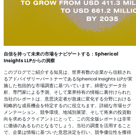
自信を持って未来の市場をナビゲートする：Spherical
Insights LLPからの洞察
このブログでご紹介する知見は、世界有数の企業から信頼され
るアドバイザリーパートナーであるSpherical Insights LLPが実
施した包括的な市場調査に基づいています。綿密なデータ分
析、専門家による予測、そして業界特有の情報に裏付けられた
当社のレポートは、意思決定者が急速に変化する分野における
戦略的な成長機会を特定するのに役立ちます。詳細な市場セグ
メンテーション、競争環境、地域別展望、そして将来の投資動
向を求めるクライアントにとって、この完全版レポートは非​​常
に価値のあるものとなるでしょう。当社の調査を活用すること
で、企業は情報に基づいた意思決定を行い、競争優位性を獲得