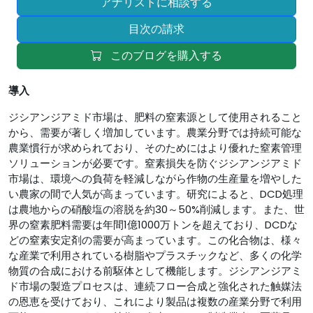
アナリストに相談する
目次の請求
このブログを購入する
導入
ジシアンジアミド市場は、肥料の窒素源として使用されること
から、需要が著しく増加しています。農業分野では持続可能な
農業慣行が求められており、そのためにはより優れた窒素管理
ソリューションが必要です。窒素損失を防ぐジシアンジアミド
市場は、環境への負荷を軽減しながら作物の生産量を増やした
い農家の間で人気が高まっています。研究によると、DCD処理
は農地からの硝酸塩の溶脱を約30～50%削減します。また、世
界の窒素肥料需要は年間1億1000万トンを超えており、DCDな
どの窒素安定剤の需要が高まっています。この化合物は、様々
な産業で利用されている樹脂やプラスチックなど、多くの化学
物質の合成における前駆体として機能します。ジシアンジアミ
ド市場の製造プロセスは、連続フロー合成と強化された触媒法
の恩恵を受けており、これにより製品は複数の産業分野で利用