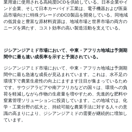
業用途に使用される高純度DCDを供給している。日本企業やイ
ンド企業、そして日本カーバイド工業は、電子機器および医薬
品市場向けに特殊グレードのDCD製品を開発している。同地域
の低賃金と豊富な原材料資源は、地域市場と世界市場の両方の
ニーズを満たす、コスト効率の高い製造活動を支えている。
ジシアンジアミド市場において、中東・アフリカ地域は予測期
間中に最も速い成長率を示すと予測されている。
ジシアンジアミド市場において、中東・アフリカ地域は予測期
間中に最も急速な成長が見込まれています。これは、水不足の
環境下で農業生産性の向上にますます注目が集まっているため
です。サウジアラビアや南アフリカなどの国々は、環境への負
荷を軽減しながら作物の生産量を増やすため、先進的な肥料や
窒素管理ソリューションに投資しています。この地域では、化
学・工業分野の拡大と、持続可能な農業手法に対する人々の意
識の高まりにより、ジシアンジアミドの需要が継続的に増加し
ています。