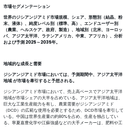
市場セグメンテーション
世界のジシアンジアミド市場規模
、シェア、形態別（結晶、粉
末、液体）、純度レベル別（標準、高）、エンドユーザー別
（農業、ヘルスケア、政府、製造）、地域別（北米、ヨーロッ
パ、アジア太平洋、ラテンアメリカ、中東、アフリカ）、分析
および予測 2025～2035年。
地域的な成長と需要
ジシアンジアミド市場においては、予測期間中、アジア太平洋
地域
が市場を牽引すると予想される。
ジシアンジアミド市場において、売上高ベースでアジア太平洋
地域が市場シェアの大半を占めている。アジア太平洋地域は、
巨大な工業生産能力を有し、農業需要がジシアンジアミド
（DCD）の広範な使用を必要とするため、DCD市場を牽引して
いる。中国は世界生産量の約80%を占め、生産を独占してい
る。寧夏嘉豊化学や江蘇強盛などの大手メーカーは、肥料や工