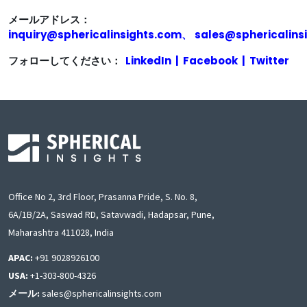
メールアドレス：
inquiry@sphericalinsights.com
、
sales@sphericalins
フォローしてください：
LinkedIn
|
Facebook
|
Twitter
Office No 2, 3rd Floor, Prasanna Pride, S. No. 8,
6A/1B/2A, Saswad RD, Satavwadi, Hadapsar, Pune,
Maharashtra 411028, India
APAC:
+91 9028926100
USA:
+1-303-800-4326
メール:
sales@sphericalinsights.com