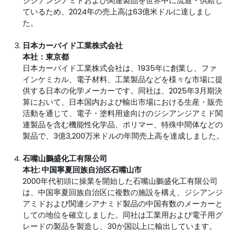
ジシアンジアミドおよび関連製品を世界中に流通・供給し
ているため、2024年の売上高は63億米ドルに達しまし
た。
日本カーバイド工業株式会社
本社：東京都
日本カーバイド工業株式会社は、1935年に創業し、ファ
インケミカル、電子材料、工業製品などを様々な市場に提
供する日本の化学メーカーです。同社は、2025年3月期決
算において、日本国内および輸出市場における生産・販売
活動を通じて、電子・塗料用途向けのジシアンジアミド関
連製品を含む機能性化学品、ポリマー、特殊中間体などの
製品で、3億3,200万米ドルの年間売上高を達成しました。
石嘴山鵬盛化工有限公司
本社: 中国寧夏回族自治区石嘴山市
2000年代初頭に操業を開始した石嘴山鵬盛化工有限公司
は、中国寧夏回族自治区に複数の施設を構え、ジシアンジ
アミドおよび関連シアナミド製品の中国有数のメーカーと
しての地位を確立しました。同社は工業用および電子用グ
レードの製品を製造し、30か国以上に輸出しています。