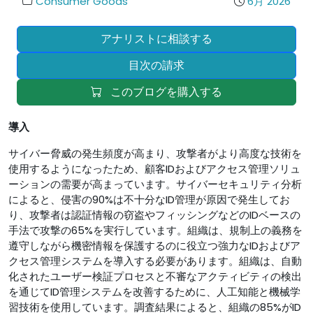
Consumer Goods
6月 2026
アナリストに相談する
目次の請求
このブログを購入する
導入
サイバー脅威の発生頻度が高まり、攻撃者がより高度な技術を
使用するようになったため、顧客IDおよびアクセス管理ソリュ
ーションの需要が高まっています。サイバーセキュリティ分析
によると、侵害の90%は不十分なID管理が原因で発生してお
り、攻撃者は認証情報の窃盗やフィッシングなどのIDベースの
手法で攻撃の65%を実行しています。組織は、規制上の義務を
遵守しながら機密情報を保護するのに役立つ強力なIDおよびア
クセス管理システムを導入する必要があります。組織は、自動
化されたユーザー検証プロセスと不審なアクティビティの検出
を通じてID管理システムを改善するために、人工知能と機械学
習技術を使用しています。調査結果によると、組織の85%がID