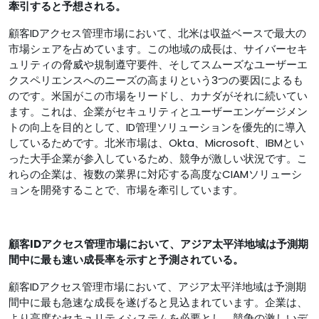
牽引すると予想される。
顧客IDアクセス管理市場において、北米は収益ベースで最大の
市場シェアを占めています。この地域の成長は、サイバーセキ
ュリティの脅威や規制遵守要件、そしてスムーズなユーザーエ
クスペリエンスへのニーズの高まりという3つの要因によるも
のです。米国がこの市場をリードし、カナダがそれに続いてい
ます。これは、企業がセキュリティとユーザーエンゲージメン
トの向上を目的として、ID管理ソリューションを優先的に導入
しているためです。北米市場は、Okta、Microsoft、IBMとい
った大手企業が参入しているため、競争が激しい状況です。こ
れらの企業は、複数の業界に対応する高度なCIAMソリューシ
ョンを開発することで、市場を牽引しています。
顧客IDアクセス管理市場において、アジア太平洋地域は予測期
間中に最も速い成長率を示すと予測されている。
顧客IDアクセス管理市場において、アジア太平洋地域は予測期
間中に最も急速な成長を遂げると見込まれています。企業は、
より高度なセキュリティシステムを必要とし、競争の激しいデ