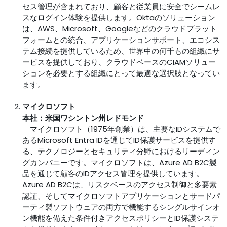
セス管理が含まれており、顧客と従業員に安全でシームレ
スなログイン体験を提供します。Oktaのソリューション
は、AWS、Microsoft、Googleなどのクラウドプラット
フォームとの統合、アプリケーションサポート、エコシス
テム接続を提供しているため、世界中の何千もの組織にサ
ービスを提供しており、クラウドベースのCIAMソリュー
ションを必要とする組織にとって最適な選択肢となってい
ます。
マイクロソフト
本社：米国ワシントン州レドモンド
マイクロソフト（1975年創業）は、主要なIDシステムで
あるMicrosoft Entra IDを通じてID保護サービスを提供す
る、テクノロジーとセキュリティ分野におけるリーディン
グカンパニーです。マイクロソフトは、Azure AD B2C製
品を通じて顧客のIDアクセス管理を提供しています。
Azure AD B2Cは、リスクベースのアクセス制御と多要素
認証、そしてマイクロソフトアプリケーションとサードパ
ーティ製ソフトウェアの両方で機能するシングルサインオ
ン機能を備えた条件付きアクセスポリシーとID保護システ