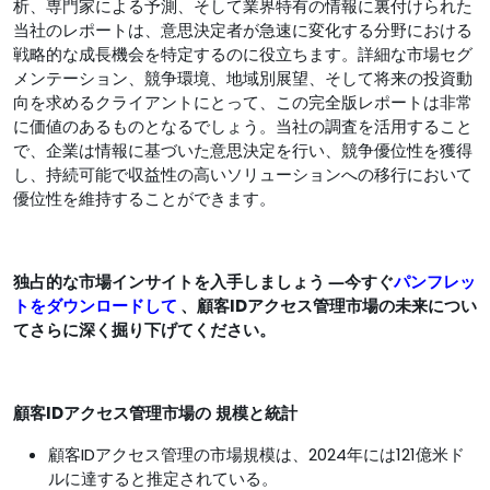
析、専門家による予測、そして業界特有の情報に裏付けられた
当社のレポートは、意思決定者が急速に変化する分野における
戦略的な成長機会を特定するのに役立ちます。詳細な市場セグ
メンテーション、競争環境、地域別展望、そして将来の投資動
向を求めるクライアントにとって、この完全版レポートは非​​常
に価値のあるものとなるでしょう。当社の調査を活用すること
で、企業は情報に基づいた意思決定を行い、競争優位性を獲得
し、持続可能で収益性の高いソリューションへの移行において
優位性を維持することができます。
独占的な市場インサイトを入手しましょう ―今すぐ
パンフレッ
トをダウンロードして
、顧客IDアクセス管理市場の未来につい
てさらに深く掘り下げてください。
顧客IDアクセス管理市場の
規模と統計
顧客IDアクセス管理の市場規模は、2024年には121億米ド
ルに達すると推定されている。