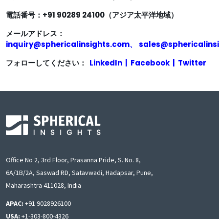
電話番号：+91 90289 24100（アジア太平洋地域）
メールアドレス：
inquiry@sphericalinsights.com
、
sales@sphericalins
フォローしてください：
LinkedIn
|
Facebook
|
Twitter
Office No 2, 3rd Floor, Prasanna Pride, S. No. 8,
6A/1B/2A, Saswad RD, Satavwadi, Hadapsar, Pune,
Maharashtra 411028, India
APAC:
+91 9028926100
USA:
+1-303-800-4326