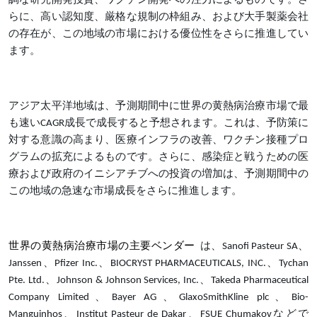
調な研究開発投資、ワクチン開発への注力によるものです。さ
らに、高い認知度、厳格な規制の枠組み、および大手製薬会社
の存在が、この地域の市場における優位性をさらに推進してい
ます。
アジア太平洋地域は、予測期間中に世界の黄熱病治療市場で最
も速いCAGR成長で成長すると予想されます。これは、予防策に
対する意識の高まり、医療インフラの改善、ワクチン接種プロ
グラムの拡充によるものです。さらに、感染症と戦うための医
療および政府のイニシアチブへの投資の増加は、予測期間中の
この地域の急速な市場成長をさらに推進します。
世界の黄熱病治療市場の主要ベンダー
は、Sanofi Pasteur SA、
Janssen、Pfizer Inc.、BIOCRYST PHARMACEUTICALS, INC.、Tychan
Pte. Ltd.、Johnson & Johnson Services, Inc.、Takeda Pharmaceutical
Company Limited、Bayer AG、GlaxoSmithKline plc、Bio-
Manguinhos、Institut Pasteur de Dakar、FSUE Chumakovなどで