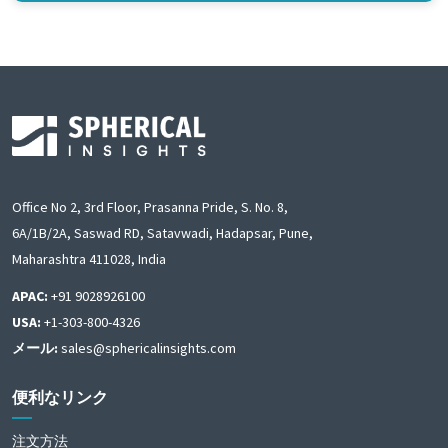
Office No 2, 3rd Floor, Prasanna Pride, S. No. 8,
6A/1B/2A, Saswad RD, Satavwadi, Hadapsar, Pune,
Maharashtra 411028, India
APAC:
+91 9028926100
USA:
+1-303-800-4326
メール:
sales@sphericalinsights.com
便利なリンク
注文方法