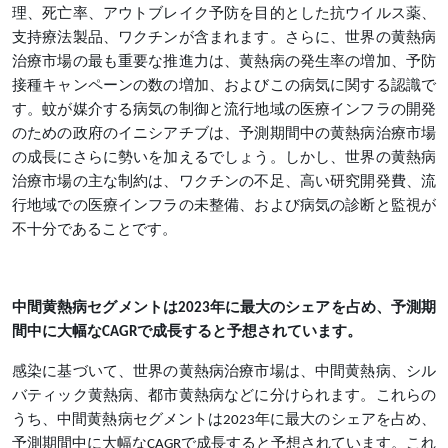
理、死亡率、アウトブレイク予防を目的とした抗ウイルス薬、
支持療法製品、ワクチンが含まれます。さらに、世界の黄熱病
治療市場の最も重要な推進力は、黄熱病の発生率の増加、予防
接種キャンペーンの数の増加、およびこの病気に関する認識で
す。蚊が媒介する病気の制御と流行地域の医療インフラの開発
のための政府のイニシアチブは、予測期間中の黄熱病治療市場
の成長にさらに勢いを加えるでしょう。しかし、世界の黄熱病
治療市場の主な制約は、ワクチンの不足、高い研究開発費、流
行地域での医療インフラの未整備、および病気の診断と監視が
不十分であることです。
中間黄熱病セグメントは2023年に最大のシェアを占め、予測期
間中に大幅なCAGRで成長すると予想されています。
感染に基づいて、世界の黄熱病治療市場は、中間黄熱病、シル
バティック黄熱病、都市黄熱病などに分けられます。これらの
うち、中間黄熱病セグメントは2023年に最大のシェアを占め、
予測期間中に大幅なCAGRで成長すると予想されています。これ