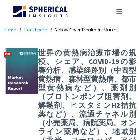
Home
Healthcare
Yellow Fever Treatment Market
世界の黄熱病治療市場の規
模、シェア、COVID-19の影
響分析、感染経路別（中間型
黄熱病、森林型黄熱病、都市
型黄熱病など）、薬剤別
（プロトンポンプ阻害剤、
解熱剤、ヒスタミンH2拮抗
薬など）、流通チャネル別
（小売薬局、病院薬局、オン
ライン薬局など）、地域別