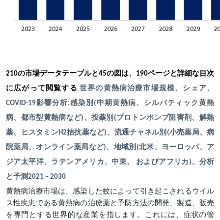
210の市場データテーブルと45の図は、190ページと詳細な目次
に広がって閲覧する
世界の黄熱病治療市場規模、シェア、
COVID-19影響分析:感染別(中期黄熱病、シルバティック黄熱
病、都市型黄熱病など)、投薬別(プロトンポンプ阻害剤、解熱
薬、ヒスタミンH2拮抗薬など)、流通チャネル別(小売薬局、病
院薬局、オンライン薬局など)、地域別(北米、ヨーロッパ、ア
ジア太平洋、ラテンアメリカ、中東、 およびアフリカ)、分析
と予測2021 – 2030
黄熱病治療市場は、感染した蚊によって引き起こされるウイル
ス性疾患である黄熱病の治療薬と予防方法の開発、製造、販売
を専門とする世界的な産業を指します。これには、症状の管