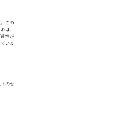
した。この
これは、
可能性が
していま
、以下のセ