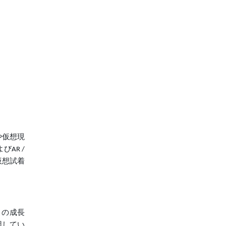
や仮想現
AR /
仮想試着
この成長
因してい