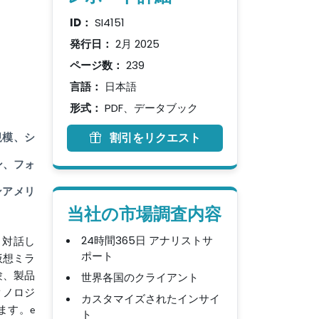
ID：
SI4151
発行日：
2月 2025
ページ数：
239
言語：
日本語
形式：
PDF、データブック
割引をリクエスト
規模、シ
ン、フォ
ンアメリ
当社の市場調査内容
24時間365日 アナリストサ
と対話し
ポート
仮想ミラ
世界各国のクライアント
験、製品
クノロジ
カスタマイズされたインサイ
ます。e
ト