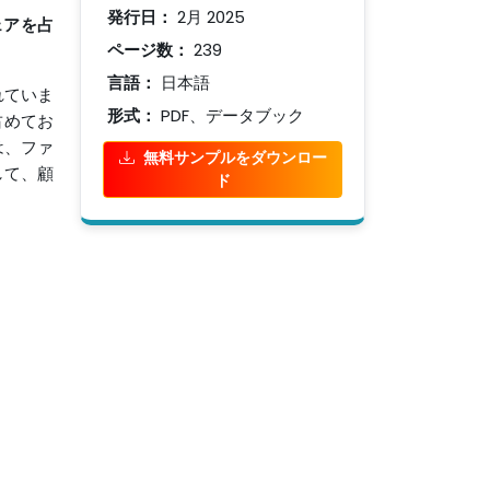
発行日：
2月 2025
ェアを占
ページ数：
239
言語：
日本語
れていま
形式：
PDF、データブック
占めてお
は、ファ
無料サンプルをダウンロー
して、顧
ド