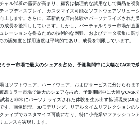
チャル試着の需要が高まり、顧客は物理的な試用なしで商品を視
ティブディスプレイ、カスタマイズ可能なソフトウェアソリュー
向上します。さらに、革新的な店内体験やパーソナライズされた
の成長を後押ししています。しかし、バーチャルミラー市場が直
ュレーションを得るための技術的な困難、およびデータ収集に関
での認知度と採用速度は平均的であり、成長を制限しています。
想ミラー市場で最大のシェアを占め、予測期間中に大幅なCAGRで
場はソフトウェア、ハードウェア、およびサービスに分けられま
の仮想ミラー市場で最大のシェアを占め、予測期間中に大幅なCAGR
着と非常にパーソナライズされた体験を生み出す拡張現実(AR)お
です。画像処理、3Dモデリング、リアルタイムリフレクションの
クティブでカスタマイズ可能になり、特に小売業やファッション
リエンスを実現します。