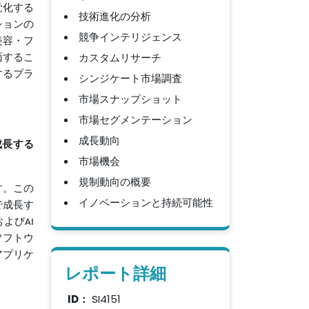
覚化する
技術進化の分析
ションの
競争インテリジェンス
美容・フ
カスタムリサーチ
面するこ
するプラ
シンジケート市場調査
市場スナップショット
市場セグメンテーション
成長動向
成長する
市場機会
規制動向の概要
す。この
イノベーションと持続可能性
で成長す
よびAI
ソフトウ
アプリケ
レポート詳細
ID：
SI4151