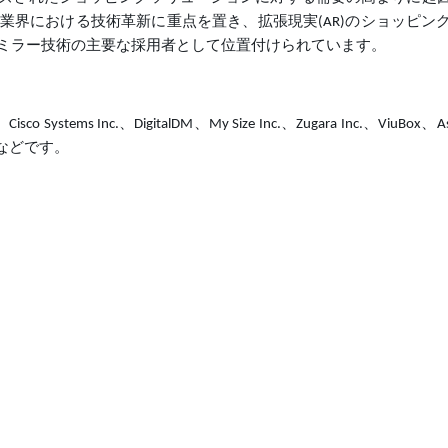
業界における技術革新に重点を置き、拡張現実(AR)のショッピン
ミラー技術の主要な採用者として位置付けられています。
isco Systems Inc.、DigitalDM、My Size Inc.、Zugara Inc.、ViuBox、As
rrAR.などです。