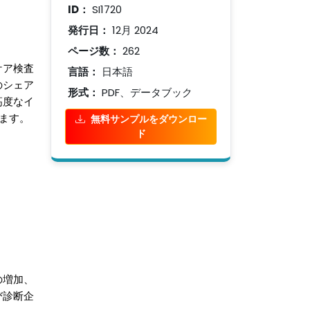
ID：
SI1720
発行日：
12月 2024
ページ数：
262
ケア検査
言語：
日本語
のシェア
形式：
PDF、データブック
高度なイ
無料サンプルをダウンロー
ます。
ド
の増加、
び診断企