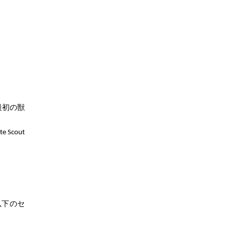
最初の獣
Scout
、以下のセ