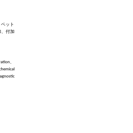
。
ペット
加、付加
ration、
chemical
agnostic