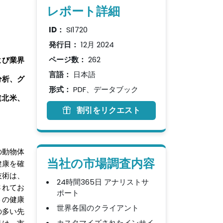
レポート詳細
ID：
SI1720
発行日：
12月 2024
ページ数：
262
よび業界
言語：
日本語
分析、グ
形式：
PDF、データブック
北米、
(
割引をリクエスト
の動物体
当社の市場調査内容
健康を確
技術は、
24時間365日 アナリストサ
されてお
ポート
トの健康
世界各国のクライアント
の多い先
カスタマイズされたインサイ