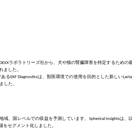
DEXXラボラトリーズ社から、犬や猫の腎臓障害を特定するための
されました。
F Diagnosticsは、獣医環境での使用を目的とした新しいLactate 
ました。
地域、国レベルでの収益を予測しています。Spherical Insightsは
場をセグメント化しました。