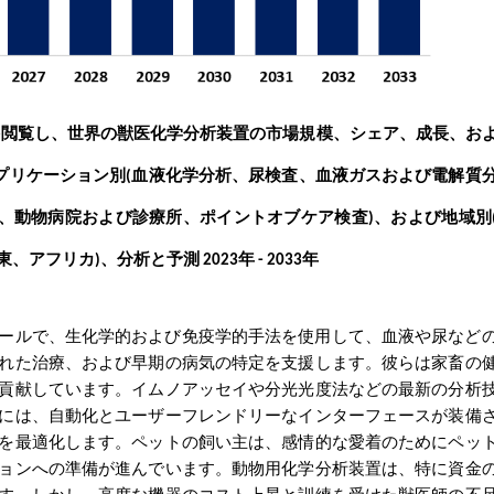
、世界の獣医化学分析装置の市場規模、シェア、成長、お
を閲覧し
プリケーション別
血液化学分析、尿検査、血液ガスおよび電解質
(
、動物病院および診療所、ポイントオブケア検査
、および地域別
)
東、アフリカ
、分析と予測
年
年
)
2023
- 2033
ールで、生化学的および免疫学的手法を使用して、血液や尿など
れた治療、および早期の病気の特定を支援します。彼らは家畜の
貢献しています。イムノアッセイや分光光度法などの最新の分析
には、自動化とユーザーフレンドリーなインターフェースが装備
を最適化します。ペットの飼い主は、感情的な愛着のためにペッ
ョンへの準備が進んでいます。動物用化学分析装置は、特に資金