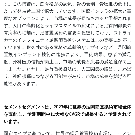
す。この慣習は、筋骨格系の病気、骨の衰弱、骨密度の低下に
よって発展途上国で拡大しています。医療インフラの拡大と高
度なオプションにより、市場の成長が促進されると予想されま
す。人口の高齢化とライフスタイルの変化による足首関節炎の
有病率の増加は、足首置換術の需要を促進しており、ストライ
カーのインフィニティ足関節置換システムはこの需要に対応し
ています。耐久性のある素材や革新的なデザインなど、足関節
置換インプラント技術の進歩により、手術結果、患者の満足
度、外科医の信頼が向上し、市場の成長と患者の満足度が向上
しました。ただし、足首置換療法は、人工関節の脱臼、こわば
り、神経損傷につながる可能性があり、市場の成長を妨げる可
能性があります。
セメントセグメントは、2023年に世界の足関節置換術市場全体
を支配し、予測期間中に大幅なCAGRで成長すると予測されて
います。
固定タイプに基づいて、世界の総足首置換術市場は、セメン