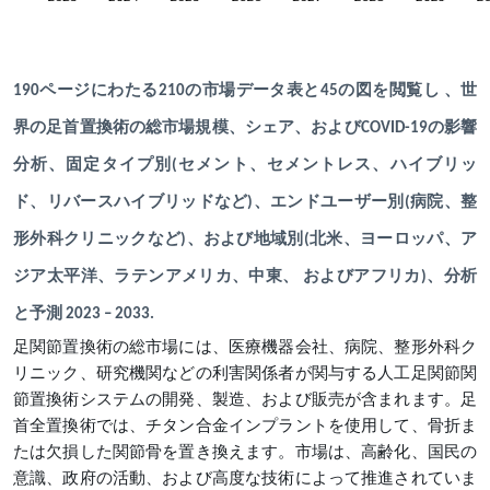
190ページにわたる210の市場データ表と45の図を閲覧し 、世
界の足首置換術の総市場規模、シェア、およびCOVID-19の影響
分析、固定タイプ別(セメント、セメントレス、ハイブリッ
ド、リバースハイブリッドなど)、エンドユーザー別(病院、整
形外科クリニックなど)、および地域別(北米、ヨーロッパ、ア
ジア太平洋、ラテンアメリカ、中東、 およびアフリカ)、分析
と予測 2023 – 2033.
足関節置換術の総市場には、医療機器会社、病院、整形外科ク
リニック、研究機関などの利害関係者が関与する人工足関節関
節置換術システムの開発、製造、および販売が含まれます。足
首全置換術では、チタン合金インプラントを使用して、骨折ま
たは欠損した関節骨を置き換えます。市場は、高齢化、国民の
意識、政府の活動、および高度な技術によって推進されていま