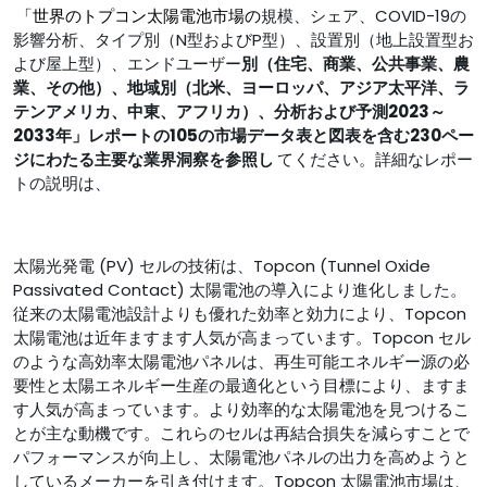
「世界のトプコン太陽電池市場の
規模、シェア、COVID-19の
影響分析、タイプ別（N型およびP型）、設置別（地上設置型お
よび屋上型）、エンドユーザー
別（住宅、商業、公共事業、農
業、その他）、地域別（北米、ヨーロッパ、アジア太平洋、ラ
テンアメリカ、中東、アフリカ）、分析および予測2023～
2033年」レポートの105の市場データ表と図表を含む230ペー
ジにわたる主要な業界洞察を参照し
てください。詳細なレポー
トの説明は、
太陽光発電 (PV) セルの技術は、Topcon (Tunnel Oxide
Passivated Contact) 太陽電池の導入により進化しました。
従来の太陽電池設計よりも優れた効率と効力により、Topcon
太陽電池は近年ますます人気が高まっています。Topcon セル
のような高効率太陽電池パネルは、再生可能エネルギー源の必
要性と太陽エネルギー生産の最適化という目標により、ますま
す人気が高まっています。より効率的な太陽電池を見つけるこ
とが主な動機です。これらのセルは再結合損失を減らすことで
パフォーマンスが向上し、太陽電池パネルの出力を高めようと
しているメーカーを引き付けます。Topcon 太陽電池市場は、