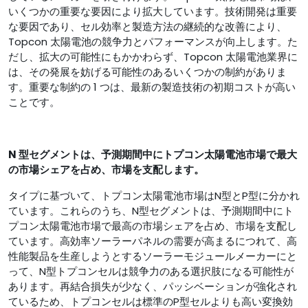
いくつかの重要な要因により拡大しています。技術開発は重要
な要因であり、セル効率と製造方法の継続的な改善により、
Topcon 太陽電池の競争力とパフォーマンスが向上します。た
だし、拡大の可能性にもかかわらず、Topcon 太陽電池業界に
は、その発展を妨げる可能性のあるいくつかの制約がありま
す。重要な制約の 1 つは、最新の製造技術の初期コストが高い
ことです。
N 型
セグメントは、予測期間中にトプコン太陽電池市場で最大
の市場シェアを占め、市場を支配します。
タイプに基づいて、トプコン太陽電池市場はN型とP型に分かれ
ています。これらのうち、N型セグメントは、予測期間中にト
プコン太陽電池市場で最高の市場シェアを占め、市場を支配し
ています。高効率ソーラーパネルの需要が高まるにつれて、高
性能製品を生産しようとするソーラーモジュールメーカーにと
って、N型トプコンセルは競争力のある選択肢になる可能性が
あります。再結合損失が少なく、パッシベーションが強化され
ているため、トプコンセルは標準のP型セルよりも高い変換効