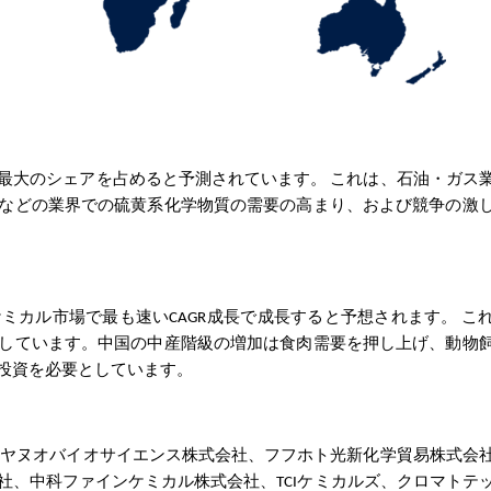
最大のシェアを占めると予測されています。
これは、石油・ガス
などの業界での硫黄系化学物質の需要の高まり、および競争の激
ミカル市場で最も速いCAGR成長で成長すると予想されます。
こ
しています。中国の中産階級の増加は食肉需要を押し上げ、動物
投資を必要としています。
北ヤヌオバイオサイエンス株式会社、フフホト光新化学貿易株式会
社、中科ファインケミカル株式会社、TCIケミカルズ、クロマトテ