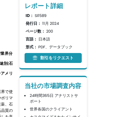
レポート詳細
ID：
SI1589
発行日：
11月 2024
ページ数：
200
言語：
日本語
形式：
PDF、データブック
び業界分
割引をリクエスト
途別
石
(
ンアメリ
当社の市場調査内容
業界で使
24時間365日 アナリストサ
やポリマ
ポート
農薬、石
世界各国のクライアント
高品質の
カスタマイズされたインサイ