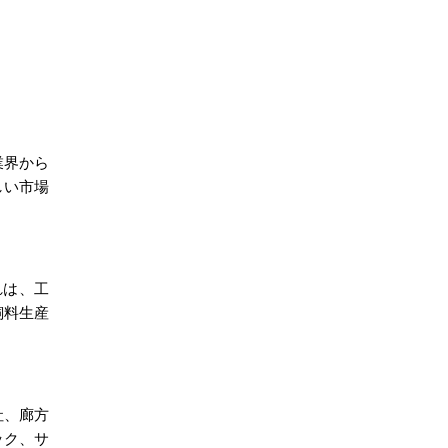
業界から
しい市場
れは、工
飼料生産
社、廊方
ック、サ