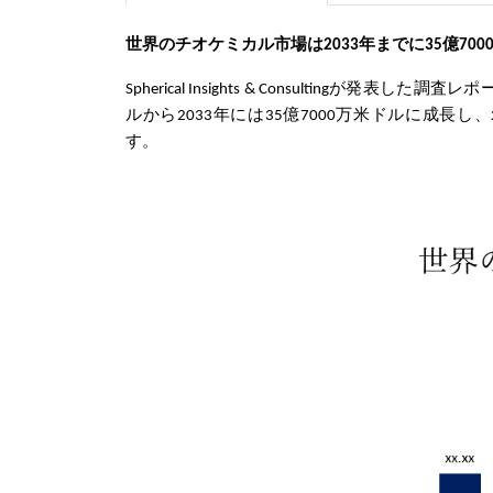
世界のチオケミカル
市場は
2033年までに35億70
Spherical Insights & Consultingが発表した
ルから2033年には35億7000万米ドルに成長し、
す。