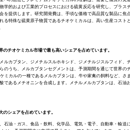
全への懸念とプレミアムチオケミカルの理解は、需要と成長の見
物学的および工業的プロセスにおける硫黄反応を研究し、プラス
会を提供します。研究開発費は、手頃な価格で高品質な製品に焦
れる特殊な硫黄原子物質であるチオケミカルは、高い生産コスト
。
界のチオケミカル市場で最も高いシェアを占めています。
メルカプタン、ジメチルスルホキシド、ジメチルジスルフィド、
らのうち、
メルカプタンセグメントは、予測期間を通じて世界の
オケミカルの一種であるメルカプタンは、牛や家禽の飼料など、さ
酸であるメチオニンを合成します。メチルメルカプタンは、石油
大のシェアを占めています。
、
石油・ガス、食品・飲料、化学品、電気・電子、自動車・輸送