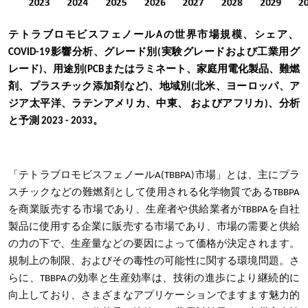
テトラブロモビスフェノールAの世界市場規模、シェア、
COVID-19影響分析、グレード別(実験グレードおよび工業用グ
レード)、用途別(PCBまたはラミネート、家庭用電化製品、難燃
剤、プラスチック添加剤など)、地域別(北米、ヨーロッパ、ア
ジア太平洋、ラテンアメリカ、中東、 およびアフリカ)、分析
と予測 2023 - 2033。
「テトラブロモビスフェノールA(TBBPA)市場」とは、主にプラ
スチックなどの難燃剤として使用される化学物質であるTBBPA
を商業販売する市場であり、生産者や供給業者がTBBPAを自社
製品に使用する企業に販売する市場であり、市場の需要と供給
の力の下で、生産量などの要因によって価格が決定されます。
規制上の制限、およびその毒性の可能性に関する環境問題。さ
らに、TBBPAの効率と生産効率は、技術の進歩により継続的に
向上しており、さまざまなアプリケーションでますます魅力的