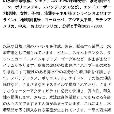
の水着市場規模、シェア、COVID-19の影響分析、素材別(ナイ
ロン、ポリエステル、スパンデックスなど)、エンドユーザー
別(男性、女性、子供)、流通チャネル別(オンラインおよびオフ
ライン)、地域別(北米、ヨーロッパ、アジア太平洋、ラテンア
メリカ、中東、 およびアフリカ)、分析と予測 2023 – 2033.
水泳や日焼け用のアパレルを作成、製造、販売する業界は、水
着市場として知られています。ビキニ、スイムトランクス、ラ
ッシュガード、スイムキャップ、ゴーグルなど、さまざまなア
イテムがあります。皮膚の発疹や塩素処理されたプールの水を
引き起こす可能性のある海水中の塩分から着用者を保護しま
す。スパンデックス、ポリエステル、ナイロン、その他の混紡
繊維など、さまざまなテキスタイルで構成されており、さまざ
まなウォーターアクティビティに必要な快適さ、弾力性、耐久
性を提供します。さらに、水泳は身体活動としてあらゆる年齢
の人々の間でますます人気が高まっています。これにより、水
着製品が広く購入される基盤が生まれています。一部の西洋諸