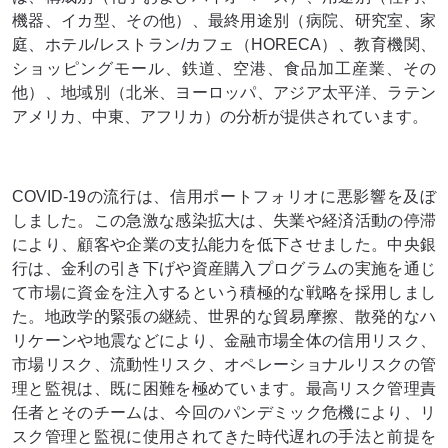
機器、イカ型、その他）、最終用途別（病院、研究室、家
庭、ホテル/レストラン/カフェ（HORECA）、教育機関、
ショッピングモール、鉄道、空港、食品加工産業、その
他）、地域別（北米、ヨーロッパ、アジア太平洋、ラテン
アメリカ、中東、アフリカ）の分析が提供されています。
COVID-19の流行は、信用ポートフォリオに悪影響を及ぼ
しました。この急激な感染拡大は、失業や経済活動の停滞
により、顧客や企業の支払能力を低下させました。中央銀
行は、金利の引き下げや資産購入プログラムの実施を通じ
て市場に資金を注入するという積極的な戦略を採用しまし
た。地政学的緊張の継続、世界的な貿易摩擦、散発的なハ
リケーンや地震などにより、金融市場全体の信用リスク、
市場リスク、流動性リスク、オペレーショナルリスクの管
理と監視は、既に困難を極めています。最高リスク管理責
任者とそのチームは、今回のパンデミック危機により、リ
スク管理と監視に使用されてきた時代遅れの手法と前提を