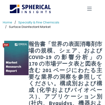
Home
Specialty & Fine Chemicals
Surface Disinfectant Market
報告書「世界の表面消毒剤市
場の規模、シェア、および
COVID-19 の影響分析」の
170 の市場データ表と図表を
含む 201 ページにわたる主
要な業界の洞察を参照して
ください。構成別および構
成 (化学およびバイオベー
ス)、アプリケーション別
(社内、Byquidys、機器およ