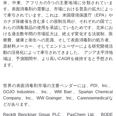
米、中東、アフリカの5つの主要地域に分類されていま
す。表面消毒剤の需要は、市場における普及の拡大によっ
て牽引されています。これは、米国環境保護庁（EPA）や
カナダ保健省を含む多くの規制当局が、それぞれの国でこ
れらの消毒製品の使用を承認しているためです。北米にお
ける過去数年間の市場拡大は、絶えず変化する法規制、医
療費、健康と衛生への意識、そして表面消毒剤の処方者、
原材料メーカー、そしてエンドユーザーによる研究開発活
動の活発化によって牽引されてきました。
アジア太平洋地
域は、予測期間中、より高いCAGRを維持すると予想され
ます。
世界の表面消毒剤市場の主要ベンダーには、PDI、Inc.、
GOJO Industries、Inc.、WM Barr、Spartan Chemical
Company、Inc.、WW Grainger、Inc.、Carenowmedicalな
どがあります。
Reckitt Benckiser Group PLC、PaxChem Ltd.、BODE