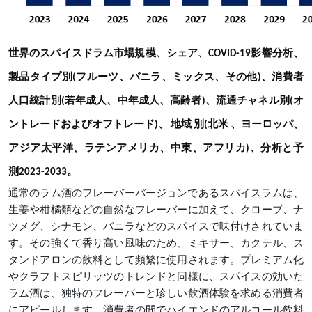
世界のスパイスドラム市場規模、シェア、COVID-19影響分析、
製品タイプ別(フルーツ、バニラ、ミックス、その他)、消費者
人口統計別(若年成人、中年成人、高齢者)、流通チャネル別(オ
地域
ントレードおよびオフトレード)、
別(北米
、ヨーロッパ、
アジア太平洋、ラテンアメリカ、中東、アフリカ)、分析と予
測2023-2033。
通常のラム酒のフレーバーバージョンであるスパイスラムは、
生姜や柑橘類などの自然なフレーバーに加えて、クローブ、ナ
ツメグ、シナモン、バニラなどのスパイスで味付けされていま
す。その強くて香り高い風味のため、ミキサー、カクテル、ス
タンドアロンの飲料として頻繁に使用されます。プレミアム化
やクラフトスピリッツのトレンドと同様に、スパイスの効いた
ラム酒は、独特のフレーバーと珍しい飲酒体験を求める消費者
にアピールします。消費者の間でハイエンドのアルコール飲料