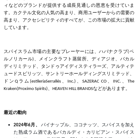
ィなどのブランドが提供する成長見通しの恩恵を受けていま
す。カクテル文化の人気の高まり、商用ユーザーからの需要の
高まり、アクセシビリティのすべてが、この市場の拡大に貢献
しています。
スパイスラム市場
の主要なプレーヤー
には、ハバナクラブ
(ペ
ルノリカール)、メインクラフト蒸留所、ディアジオ、バカル
ディリミテッド、タンドゥアイディスティラーズ、アルティテ
ュードスピリッツ、サントリーホールディングスリミテッド、
ドンQラム(estileríaSerrallés、Inc.)、SAZERAC CO、INC.、The
Kraken(Proximo Spirits)、HEAVEN HILL BRANDSなどがあります。
最近の動向
2024年6月、
パイナップル、ココナッツ、スパイスを加え
た熟成ラム酒であるバカルディ・カリビアン・スパイス