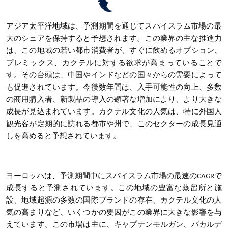
アジア太平洋地域は、予測期間を通じて
スパイスラム
市場の最
大のシェアを保持すると予想されます
。この業界の主な推進力
は、この地域の若い都市消費者が、すぐに飲めるオプション、
プレミックス、カクテルに対する欲求が高まっていることで
す。その台頭は、中国やインドなどの国々からの需要によって
も促進されています。今後数年間は、入手可能性の向上、多数
の商用購入者、新製品の導入の顕著な増加により、より大きな
成長が見込まれています。カクテル文化の人気は、特に外国人
観光客が定期的に訪れる都市や州で、このセクターの成長見通
しを高めると予想されています。
ヨーロッパ
は、予測期間中にスパイスラム市場
の最速のCAGRで
成長すると予測されています
。この地域の豊富な蒸留所と施
設、地域起源の多数の国際ブランドの存在、カクテル文化の人
気の高まりなど、いくつかの要因がこの業界に大きな影響を与
えています。この市場は主に、キャプテンモルガン、バカルデ