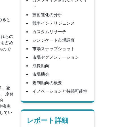
ト
技術進化の分析
めると
競争インテリジェンス
カスタムリサーチ
これらの
シンジケート市場調査
アを占め
市場スナップショット
もので
。
市場セグメンテーション
成長動向
市場機会
規制動向の概要
ス、急
イノベーションと持続可能性
ち、原発
的
性疾患
してい
レポート詳細