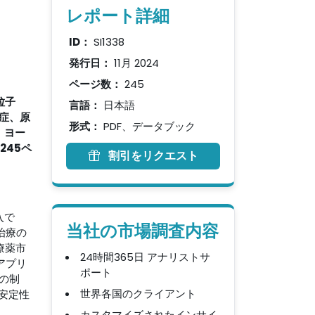
レポート詳細
ID：
SI1338
発行日：
11月 2024
ページ数：
245
粒子
言語：
日本語
症、原
形式：
PDF、データブック
、ヨー
245ペ
割引をリクエスト
入で
当社の市場調査内容
治療の
療薬市
24時間365日 アナリストサ
アプリ
ポート
の制
世界各国のクライアント
安定性
カスタマイズされたインサイ