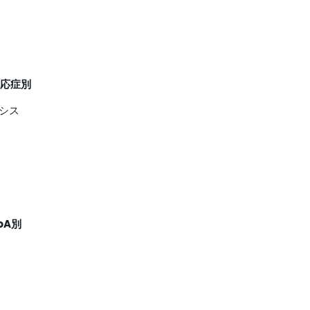
適応症別
シス
oA別