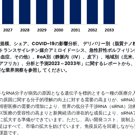
規模、シェア、COVID-19の影響分析、
デリバリー別（脂質ナノ
性トランスサイレチン媒介アミロイドーシス、急性肝性ポルフィリン
血症、その他）、RoA別（静脈内（IV）、皮下）、地域別（北米
フリカ）、分析と予測2023～2033年」に関するレポートから、
要な業界洞察を参照し てください。
小さなRNA分子が病気の原因となる遺伝子を標的とする一種の医療介
原因に関する分子的理解の向上に対する需要の高まりが、siRNA
密医療の需要の増加により、世界の低分子干渉RNA（siRNA）治
医療の受容性の高まりと新興経済の潜在的な成長により、siRNA
に拡大する準備ができています。ただし、高い開発コスト、規制上
不足はすべて、市場の拡大を妨げています。免疫反応を回避しながら
課題です。