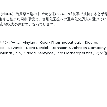
siRNA）治療薬市場の中で最も速いCAGR成長率で成長すると予
進する強力な規制環境と、個別化医療への重点化の恩恵を受けてい
、市場拡大の原動力となっています。
は、Alnylam、Quark Pharmaceuticals、Dicerna
als、Novartis、Novo Nordisk、Johnson & Johnson Compan
d、Sylentis、SA、Sanofi Genzyme、Aro Biotherapeutics、