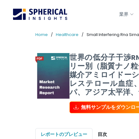
業界
Home
Healthcare
Small Interfering Rna Sir
世界の低分子干渉RN
リー別（脂質ナノ粒
媒介アミロイドーシ
レステロール血症、
パ、アジア太平洋、ラ
無料サンプルをダウンロ
レポートのプレビュー
目次