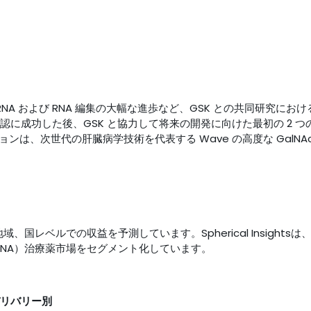
s は、siRNA および RNA 編集の大幅な進歩など、GSK との共同研究にお
認に成功した後、GSK と協力して将来の開発に向けた最初の 2 つ
は、次世代の肝臓病学技術を代表する Wave の高度な GalNAc
、国レベルでの収益を予測しています。Spherical Insightsは
iRNA）治療薬市場をセグメント化しています。
デリバリー別