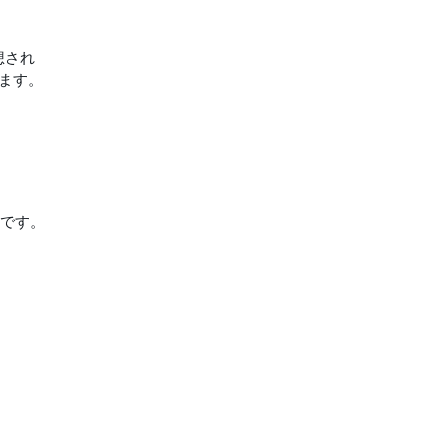
想され
ます。
y、
その他です。