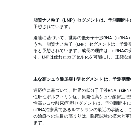
脂質ナノ粒子（LNP）セグメントは、
予測期間
中
予想されています。
送達に基づいて、世界の低分子干渉RNA（siRN
うち、脂質ナノ粒子（LNP）セグメントは、予測期
ると予想されています。成長の理由は、siRNA
す。LNPは優れたカプセル化を可能にし、正確
主な高シュウ酸尿症 1 型セグメント
は、予測期間
適応症に基づいて、世界の低分子干渉RNA（si
性肝性ポルフィリン症、原発性高シュウ酸尿症1
性高シュウ酸尿症1型セグメントは、予測期間中に
siRNA治療薬であるルマシランの最近の承認と
の治療への注目の高まりは、臨床試験の拡大と革
ます。