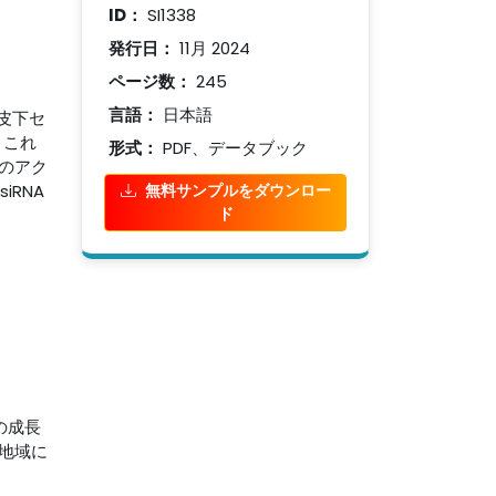
ID：
SI1338
発行日：
11月 2024
ま
ページ数：
245
言語：
日本語
、皮下セ
。これ
形式：
PDF、データブック
のアク
RNA
無料サンプルをダウンロー
ド
の成長
地域に