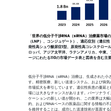
「
世界の低分子干渉RNA（siRNA）治療薬市場の
（LNP）、コンジュゲート）、適応症別（遺伝
発性高シュウ酸尿症1型、原発性高コレステロール
ロッパ、アジア太平洋、ラテンアメリカ、中東、ア
ージにわたる110の市場データ表と図表を含む主
低分子干渉RNA（siRNA）治療は、生成された
す。精密医療、新しい送達システム、および病気の
市場拡大を牽引しています。遺伝性疾患の蔓延と精
場には大きなチャンスがあります。パーソナライズ
ケーションの新しい道が開かれ、この業界は大幅
約、およびRNAベースの医薬品に関する情報の
を維持することは、成功した送達技術が直面する