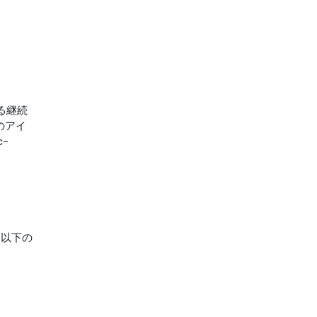
ける継続
のアイ
-
、以下の