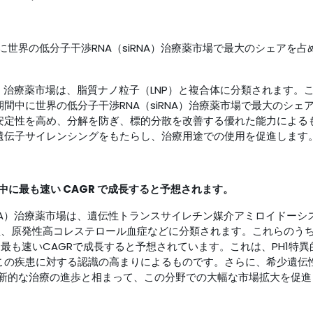
に世界の低分子干渉RNA（siRNA）治療薬市場で最大のシェアを占
A）治療薬市場は、脂質ナノ粒子（LNP）と複合体に分類されます。
間中に世界の低分子干渉RNA（siRNA）治療薬市場で最大のシェ
の安定性を高め、分解を防ぎ、標的分散を改善する優れた能力による
な遺伝子サイレンシングをもたらし、治療用途での使用を促進します
中に最も速い CAGR で成長すると予想されます。
RNA）治療薬市場は、遺伝性トランスサイレチン媒介アミロイドーシ
型、原発性高コレステロール血症などに分類されます。これらのう
最も速いCAGRで成長すると予想されています。これは、PH1特異
、この疾患に対する認識の高まりによるものです。さらに、希少遺伝
新的な治療の進歩と相まって、この分野での大幅な市場拡大を促進