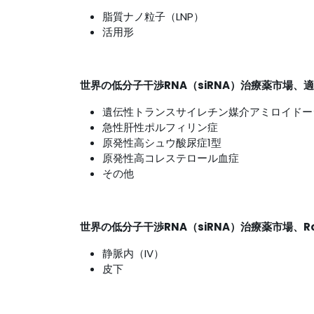
脂質ナノ粒子（LNP）
活用形
世界の低分子干渉RNA（siRNA）治療薬市場、
遺伝性トランスサイレチン媒介アミロイドー
急性肝性ポルフィリン症
原発性高シュウ酸尿症1型
原発性高コレステロール血症
その他
世界の低分子干渉RNA（siRNA）治療薬市場、R
静脈内（IV）
皮下