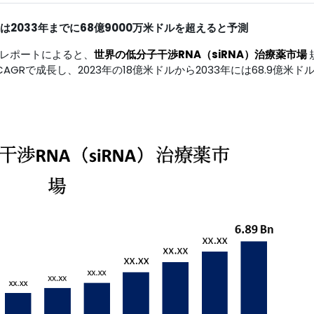
模は
2033年までに
68億9000万
米ドルを超える
と予測
行した調査レポートによると、
世界の
低分子干渉RNA（siRNA）治療薬市場
のCAGRで成長し、2023年の18億米ドルから2033年には68.9億米ド