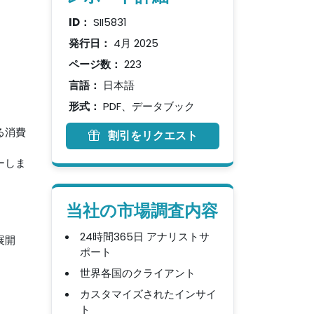
ID：
SII5831
発行日：
4月 2025
ページ数：
223
言語：
日本語
形式：
PDF、データブック
る消費
割引をリクエスト
ーしま
当社の市場調査内容
24時間365日 アナリストサ
展開
ポート
世界各国のクライアント
カスタマイズされたインサイ
ト