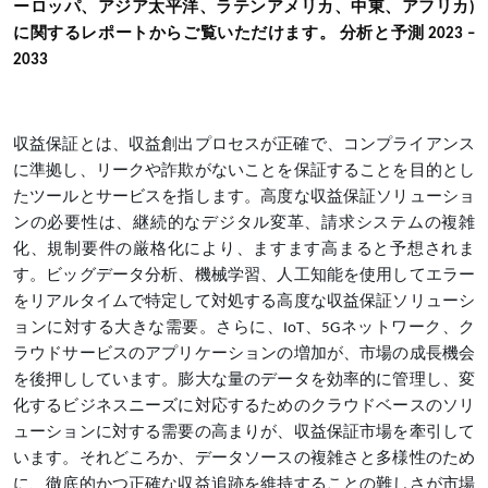
ーロッパ、アジア太平洋、ラテンアメリカ、中東、アフリカ)
に関するレポートからご覧いただけます。 分析と予測 2023 –
2033
収益保証とは、収益創出プロセスが正確で、コンプライアンス
に準拠し、リークや詐欺がないことを保証することを目的とし
たツールとサービスを指します。高度な収益保証ソリューショ
ンの必要性は、継続的なデジタル変革、請求システムの複雑
化、規制要件の厳格化により、ますます高まると予想されま
す。ビッグデータ分析、機械学習、人工知能を使用してエラー
をリアルタイムで特定して対処する高度な収益保証ソリューシ
ョンに対する大きな需要。さらに、IoT、5Gネットワーク、ク
ラウドサービスのアプリケーションの増加が、市場の成長機会
を後押ししています。膨大な量のデータを効率的に管理し、変
化するビジネスニーズに対応するためのクラウドベースのソリ
ューションに対する需要の高まりが、収益保証市場を牽引して
います。それどころか、データソースの複雑さと多様性のため
に、徹底的かつ正確な収益追跡を維持することの難しさが市場