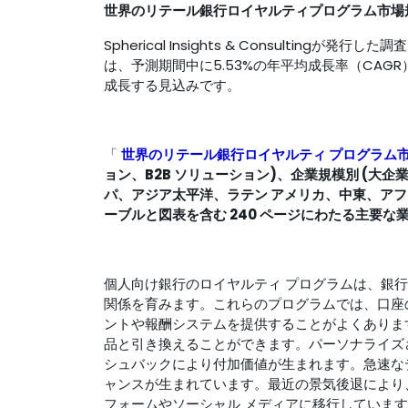
世界のリテール銀行ロイヤルティプログラム市場
Spherical Insights & Consultingが発
は、予測期間中に5.53%の年平均成長率（CAGR）で
成長する見込みです。
「
世界のリテール銀行ロイヤルティ プログラム
ョン、B2B ソリューション)、企業規模別 (大企
パ、アジア太平洋、ラテン アメリカ、中東、アフリカ)
ーブルと図表を含む 240 ページにわたる主要な
個人向け銀行のロイヤルティ プログラムは、銀
関係を育みます。これらのプログラムでは、口座
ントや報酬システムを提供することがよくありま
品と引き換えることができます。パーソナライズ
シュバックにより付加価値が生まれます。急速な
ャンスが生まれています。最近の景気後退により
フォームやソーシャル メディアに移行していま