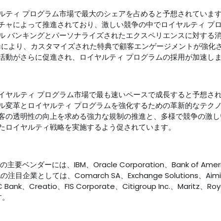
ルティ プログラム市場で最大のシェアを占めると予想されていま
チャによって推進されており、激しい競争の中でロイヤルティ プ
ル バンキングとパーソナライズされたエクスペリエンスに対する
進歩により、カスタマイズされた特典で顧客エンゲージメントが強化
活動がさらに促進され、ロイヤルティ プログラムの採用が加速し
イヤルティ プログラム市場で最も速いペースで成長すると予想さ
ル変革とロイヤルティ プログラムを強化するための革新的なテク
客の透明性の向上を求める強力な規制の推進と、多様で競争の激し
たロイヤルティ戦略を実施するよう促されています。
ーには、IBM、Oracle Corporation、Bank of Ameri
目企業としては、Comarch SA、Exchange Solutions、Aim
 Bank、Creatio、FIS Corporate、Citigroup Inc.、Maritz、Roy
す。