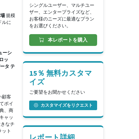
シングルユーザー、マルチユー
ザー、エンタープライズなど、
市場
規模
お客様のニーズに最適なプラン
ドルに
をお選びください。
本レポートを購入
リューシ
ーロッ
ータ テ
15％ 無料カスタマ
イズ
ご要望をお聞かせください
い顧客
てポイ
カスタマイズをリクエスト
典、商
キャッ
大きなチ
ラット
レポート詳細