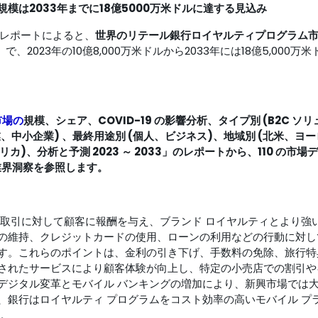
規模は
2033年までに
18億5000万米ドルに達する見込み
行した調査レポートによると、
世界のリテール銀行ロイヤルティプログラム
、2023年の10億8,000万米ドルから2033年には18億5,000万米
市場の
規模、シェア、COVID-19 の影響分析、タイプ別 (B2C ソ
業、中小企業) 、最終用途別 (個人、ビジネス)、地域別 (北米、ヨ
、分析と予測 2023 ～ 2033」のレポートから、110 の市場デ
業界洞察を参照します。
行取引に対して顧客に報酬を与え、ブランド ロイヤルティとより強
の維持、クレジットカードの使用、ローンの利用などの行動に対し
す。これらのポイントは、金利の引き下げ、手数料の免除、旅行特
されたサービスにより顧客体験が向上し、特定の小売店での割引や
デジタル変革とモバイル バンキングの増加により、新興市場では
、銀行はロイヤルティ プログラムをコスト効率の高いモバイル プ
す。