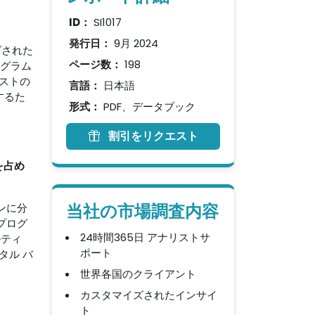
ID：
SI1017
発行日：
9月 2024
ズされた
ページ数：
198
ログラム
ストの
言語：
日本語
するた
形式：
PDF、データブック
割引をリクエスト
を占め
ンに分
当社の市場調査内容
プログ
24時間365日 アナリストサ
ルティ
ポート
タル バ
世界各国のクライアント
カスタマイズされたインサイ
ト