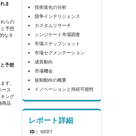
されま
技術進化の分析
競争インテリジェンス
これらの
カスタムリサーチ
ると予想
シンジケート市場調査
的なタ
市場スナップショット
市場セグメンテーション
成長動向
ると予想
市場機会
規制動向の概要
れます。
イノベーションと持続可能性
ペース
ンキング
融商品
レポート詳細
ID：
SI1017