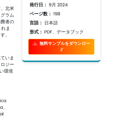
発行日：
9月 2024
す。北米
ページ数：
198
ログラム
消費者の
言語：
日本語
されま
形式：
PDF、データブック
ます。
無料サンプルをダウンロー
ド
れていま
ノロジー
い環境
ca
ia、
al