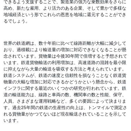
できるよう支援することで、製造業の強力な乗数効果をさらに
高め、新たな雇用、より活力のある企業、そして豊かで多様な
地域経済という形でこれらの恩恵を地域に還元することができ
るでしょう。
世界の鉄道網は、数十年前に比べて線路距離が大幅に減少して
おり、過積載により輸送量の増加に対応できなくなることが懸
念されています。貨物量は今後30年間で倍増すると予想されて
います。鉄道貨物輸送の利用増加は、高速道路の混雑を最小限
に抑えながら大量の輸送を吸収する方法と考えられています。
鉄道システムが、鉄道の速度と信頼性を損なうことなく鉄道貨
物量の大幅な増加に対応できるかどうかという懸念から、鉄道
インフラに関する最近のいくつかの研究が行われています。鉄
道の輸送能力は、線路と車両の数、機関車の数と性能、保守、
人員、さまざまな運用戦略など、多くの要因によって決まりま
す。過去25年間の鉄道の生産性の向上は、トンマイルで測定さ
れる貨物量がかつてないほど現在輸送されていることを示して
います。