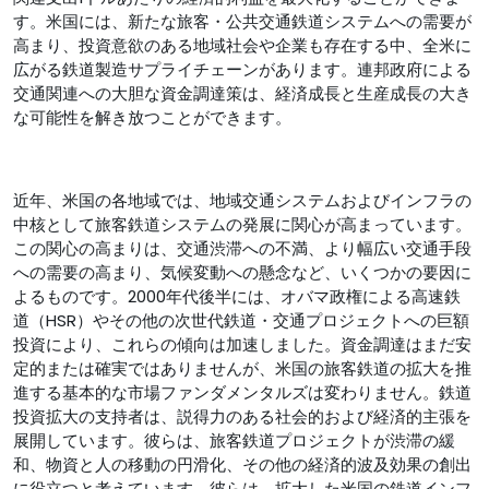
す。米国には、新たな旅客・公共交通鉄道システムへの需要が
高まり、投資意欲のある地域社会や企業も存在する中、全米に
広がる鉄道製造サプライチェーンがあります。連邦政府による
交通関連への大胆な資金調達策は、経済成長と生産成長の大き
な可能性を解き放つことができます。
近年、米国の各地域では、地域交通システムおよびインフラの
中核として旅客鉄道システムの発展に関心が高まっています。
この関心の高まりは、交通渋滞への不満、より幅広い交通手段
への需要の高まり、気候変動への懸念など、いくつかの要因に
よるものです。2000年代後半には、オバマ政権による高速鉄
道（HSR）やその他の次世代鉄道・交通プロジェクトへの巨額
投資により、これらの傾向は加速しました。資金調達はまだ安
定的または確実ではありませんが、米国の旅客鉄道の拡大を推
進する基本的な市場ファンダメンタルズは変わりません。鉄道
投資拡大の支持者は、説得力のある社会的および経済的主張を
展開しています。彼らは、旅客鉄道プロジェクトが渋滞の緩
和、物資と人の移動の円滑化、その他の経済的波及効果の創出
に役立つと考えています。彼らは、拡大した米国の鉄道インフ