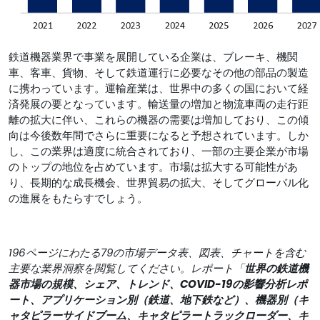
鉄道機器業界で事業を展開している企業は、ブレーキ、機関
車、客車、貨物、そして鉄道運行に必要なその他の部品の製造
に携わっています。運輸産業は、世界中の多くの国において経
済発展の要となっています。輸送量の増加と物流車両の走行距
離の拡大に伴い、これらの機器の需要は増加しており、この傾
向は今後数年間でさらに重要になると予想されています。しか
し、この業界は適度に統合されており、一部の主要企業が市場
のトップの地位を占めています。市場は拡大する可能性があ
り、長期的な成長機会、世界貿易の拡大、そしてグローバル化
の進展をもたらすでしょう。
196ページにわたる79の市場データ表、図表、チャートを含む
主要な業界洞察を閲覧してください。レポート「
世界の鉄道機
器市場の規模、シェア、トレンド、COVID-19の影響分析レポ
ート、アプリケーション別（鉄道、地下鉄など）、機器別（キ
ャタピラーサイドブーム、キャタピラートラックローダー、キ