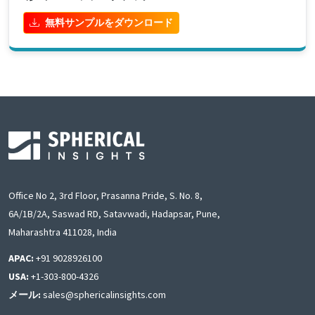
無料サンプルをダウンロード
Office No 2, 3rd Floor, Prasanna Pride, S. No. 8,
6A/1B/2A, Saswad RD, Satavwadi, Hadapsar, Pune,
Maharashtra 411028, India
APAC:
+91 9028926100
USA:
+1-303-800-4326
メール:
sales@sphericalinsights.com