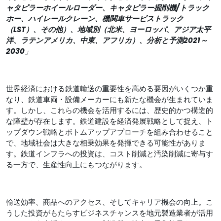
ャタピラーホイールローダー、キャタピラー掘削機/トラック
ホー、ハイレールクレーン、機関車サービストラック
（LST）、その他）、地域別（北米、ヨーロッパ、アジア太平
洋、ラテンアメリカ、中東、アフリカ）、分析と予測2021～
2030
」
世界経済における鉄道輸送の重要性を高める要因がいくつか重
なり、鉄道車両・設備メーカーにも新たな機会が生まれていま
す。しかし、これらの機会を活用するには、歴史的かつ構造的
な障壁が存在します。鉄道建設を経済発展戦略として捉え、ト
ップダウン戦略とボトムアップアプローチを組み合わせること
で、地域社会は大きな相乗効果を発揮できる可能性がありま
す。鉄道インフラへの投資は、コスト削減と汚染削減に寄与す
る一方で、生産性向上にもつながります。
輸送効率、商品へのアクセス、そしてキャリア機会の向上。こ
うした投資がもたらすビジネスチャンスを地元製造業者が活用