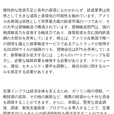
慢性的な投資不足と長年の衰退にもかかわらず、鉄道業界は依
然として大きな成長と多様化の可能性を秘めています。アメリ
カ合衆国は依然として世界最大級の鉄道市場の一つであり、そ
の大半は貨物輸送で構成されています。貨物輸送部門は、国の
物資輸送力を促進する輸送力であり、旅客鉄道を含む国内鉄道
網の大部分を所有しています。例えば、アメリカ合衆国で唯一
の国境を越えた旅客輸送サービスであるアムトラックが使用す
る22,000マイルの線路のうち、貨物会社は97%を所有していま
す。旅客輸送を拡大するには、これらのパートナーシップを拡
大し、必要な線路容量を確保する必要があります。スケジュー
ル、通信、セキュリティ要件を調整し、責任分担に関するルー
ルを策定する必要があります。
交通インフラは経済全体を支えるため、ガソリン税の増税、一
般財源の追加、その他の施策など、複数の財源から十分な資金
を調達することができます。さらに、米国は、堅実な資金調
達、調達、製造支援政策・プログラムを導入することで、交通
関連支出1ドルあたりの経済的利益を最大化することができま