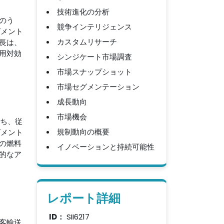
技術進化の分析
のう
競争インテリジェンス
グメント
カスタムリサーチ
長は、
用対効
シンジケート市場調査
市場スナップショット
市場セグメンテーション
成長動向
市場機会
うち、従
規制動向の概要
グメント
の燃料
イノベーションと持続可能性
的なア
レポート詳細
ID：
SII6217
客輸送