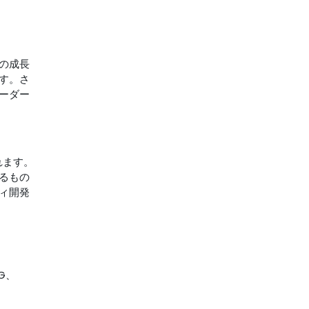
の成長
す。さ
ーダー
れます。
るもの
ィ開発
C
 AG、