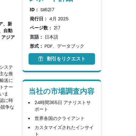
ID：
SII6217
発行日：
4月 2025
ア、新
ページ数：
217
、自動
言語：
日本語
、アジア
形式：
PDF、データブック
割引をリクエスト
システ
主な推
輸送に
トナー
当社の市場調査内容
いま
認に時
24時間365日 アナリストサ
の競争な
ポート
世界各国のクライアント
カスタマイズされたインサイ
ト