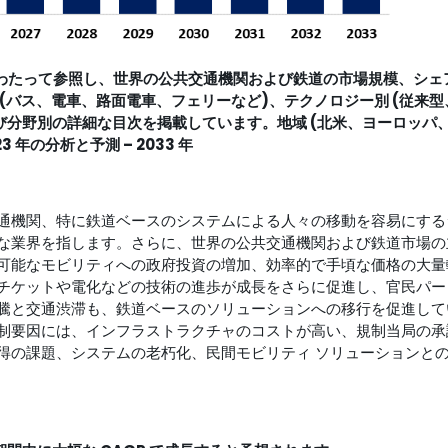
ジにわたって参照し、
世界の公共交通機関および鉄道の市場規模、シェ
(バス、電車、路面電車、フェリーなど)、テクノロジー別 (従来型
よび分野別の詳細な目次を掲載しています。地域 (北米、ヨーロッパ
年の分析と予測 – 2033 年
通機関、特に鉄道ベースのシステムによる人々の移動を容易にする
な業界を指します。さらに、世界の公共交通機関および鉄道市場の
可能なモビリティへの政府投資の増加、効率的で手頃な価格の大量
チケットや電化などの技術の進歩が成長をさらに促進し、官民パー
騰と交通渋滞も、鉄道ベースのソリューションへの移行を促進して
制要因には、インフラストラクチャのコストが高い、規制当局の承
得の課題、システムの老朽化、民間モビリティ ソリューションと