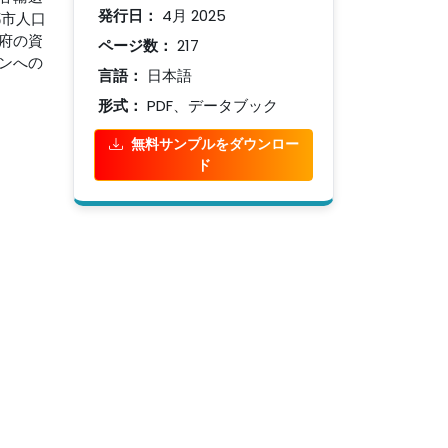
発行日：
4月 2025
都市人口
府の資
ページ数：
217
ンへの
言語：
日本語
形式：
PDF、データブック
無料サンプルをダウンロー
ド