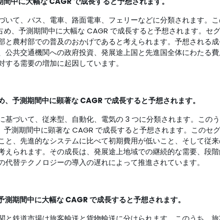
期間中に大幅な CAGR で成長すると予想されます。
づいて、バス、電車、路面電車、フェリーなどに分類されます。こ
を占め、予測期間中に大幅な CAGR で成長すると予想されます。セ
部と農村部での普及のおかげであると考えられます。予想される成
、公共交通機関への政府投資、発展途上国と先進国全体にわたる費
対する需要の増加に起因しています。
占め、予測期間中に顕著な CAGR で成長すると予想されます。
基づいて、従来型、自動化、電気の 3 つに分類されます。この
め、予測期間中に顕著な CAGR で成長すると予想されます。このセ
こと、先進的なシステムに比べて初期費用が低いこと、そして従来
考えられます。その成長は、発展途上地域での継続的な需要、段階
の代替テクノロジーの導入の遅れによって推進されています。
、予測期間中に大幅な CAGR で成長すると予想されます。
関と鉄道市場は旅客輸送と貨物輸送に分けられます。このうち、旅