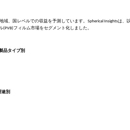
地域、国レベルでの収益を予測しています。Spherical Insightsは
(PVB)フィルム市場をセグメント化しました。
:製品タイプ別
用途別