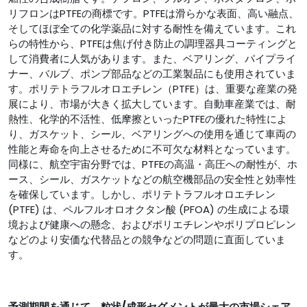
リフロンはPTFEの商標です。PTFEは滑らかな表面、高い融点、
そしてほぼ全ての化学薬品に対する耐性を備えています。これ
らの特性から、PTFEは焦げ付き防止の調理器具コーティングと
して消費者に人気があります。また、ベアリング、パイプライ
ナー、バルブ、ポンプ部品などの工業製品にも使用されていま
す。ポリテトラフルオロエチレン（PTFE）は、重要な産業の発
展により、市場が大きく拡大しています。自動車産業では、耐
熱性、化学的不活性、低摩擦といったPTFEの優れた特性によ
り、ガスケット、シール、ベアリングへの使用を通じて車両の
性能と寿命を向上させるために不可欠な材料となっています。
同様に、航空宇宙分野では、PTFEの高温・高圧への耐性が、ホ
ース、シール、ガスケットなどの航空機部品の安全性と効率性
を確保しています。しかし、ポリテトラフルオロエチレン
(PTFE) は、ペルフルオロオクタン酸 (PFOA) の生成による環
境および健康への懸念、およびポリエチレンやポリプロピレン
などのより安価な代替品との競争などの問題に直面していま
す。
予測期間を通じて、粒状/成形セグメントが最大の市場シェア