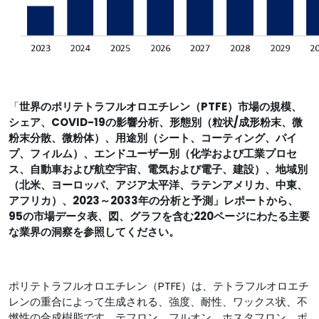
「
世界のポリテトラフルオロエチレン（PTFE）市場の規模、
シェア、COVID-19の影響分析、
形態別（
粒状/成形粉末、微
粉末分散、微粉体
）
、用途別（
シート、コーティング、パイ
プ、フィルム）、
エンドユーザー別（
化学および工業プロセ
ス、自動車および航空宇宙、電気および電子、建設）、
地域
別
（北米
、ヨーロッパ、アジア太平洋、ラテンアメリカ、中東、
アフリカ）、2023～2033年の分析と予測」レポートから、
95の市場データ表、図、グラフを含む220ページにわたる主要
な業界の洞察を参照してください。
ポリテトラフルオロエチレン（PTFE）は、テトラフルオロエチ
レンの重合によって生成される、強度、耐性、ワックス状、不
燃性の合成樹脂です。テフロン、フルオン、ホスタフロン、ポ