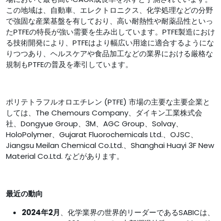
この地域は、自動車、エレクトロニクス、化学処理などの分野
で強固な産業基盤を有しており、高い耐熱性や耐薬品性といっ
たPTFEの特長が強い需要を生み出しています。PTFE製造におけ
る技術開発により、PTFEはより幅広い用途に適合するようにな
りつつあり、ヘルスケアや食品加工などの業界における厳格な
規制もPTFEの普及を牽引しています。
ポリテトラフルオロエチレン (PTFE) 市場の主要な主要企業と
しては、The Chemours Company、ダイキン工業株式会
社、Dongyue Group、3M、AGC Group、Solvay、
HoloPolymer、Gujarat Fluorochemicals Ltd.、OJSC、
Jiangsu Meilan Chemical Co.Ltd.、Shanghai Huayi 3F New
Material Co.Ltd. などがあります。
最近の動向
2024年2月
、化学業界の世界的リーダーであるSABICは、