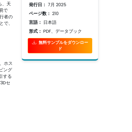
ち、天
発行日：
7月 2025
易で
ページ数：
210
行者の
言語：
日本語
とで、
形式：
PDF、データブック
無料サンプルをダウンロー
ド
、ホス
ピング
引する
3Dセ