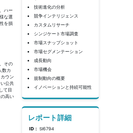
技術進化の分析
、ハー
競争インテリジェンス
様な選
性を損
カスタムリサーチ
シンジケート市場調査
市場スナップショット
市場セグメンテーション
成長動向
、その
市場機会
人数カ
 カウン
規制動向の概要
ない公共
イノベーションと持続可能性
して目
性の高い
レポート詳細
ID：
SI6794