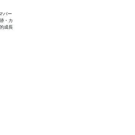
マパー
跡・カ
的成長