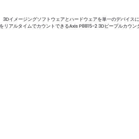
ns ABは、3Dイメージングソフトウェアとハ​​ードウェアを単一のデバイス
アルタイムでカウントできるAxis P8815-2 3Dピープルカウン