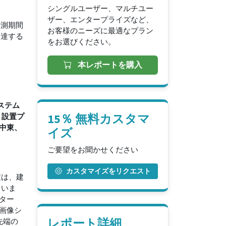
シングルユーザー、マルチユー
ザー、エンタープライズなど、
予測期間
お客様のニーズに最適なプラン
に達する
をお選びください。
本レポートを購入
ステム
、設置プ
15％ 無料カスタマ
中東、
イズ
ご要望をお聞かせください
カスタマイズをリクエスト
置は、建
ていま
ター
画像シ
レポート詳細
先端の