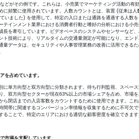
ーなどがその例です。これらは、小売業でマーケティング活動の有
めに頻繁に使用されています。人数カウントとは、装置 (従来は人
ていました) を使用して、特定の入口または通路を通過する人数を
ーテインメント業界における消費者行動と嗜好の分析における小売
成長を牽引しています。ビデオベースのシステムやセンサーなど、
ント技術により、リアルタイムの交通量測定が可能になり、エンド
通量データは、セキュリティや人事管理業務の改善に活用できるた
。
ェアを占めています。
別に単方向型と双方向型に分類されます。待ち行列監視、スペース
り、双方向型セクターが現在63%以上の市場シェアを占め、市場を
から閉店までの入店客数をカウントするために使用できます。これ
時間帯に関連するコンバージョン率情報を収集するために不可欠で
することで、特定のエリアにおける適切な顧客密度を確立できます
アで市場を支配しています。