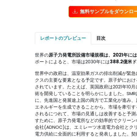
無料サンプルをダウンロ
レポートのプレビュー
目次
世界の
原子力発電所設備市場
規模は、2021年には
ポートによると、市場は2030年には
388.2億
世界中の政府は、温室効果ガスの排出削減が緊急
クスの主要な要素となる予定です。原子炉におけ
されています。たとえば、英国政府は2021年10
術を開発していることを明らかにしました。SM
に、先進国と発展途上国の両方で工業化が進み、
エネルギーを生成できることから、市場を牽引す
されるにつれて、市場の見通しは改善すると予測
すために、原子力発電所などの効率的でクリーンな
会社(ADNOC)は、エミレーツ水道電力会社と
電力供給に全面的に利用すると発表しました。契約