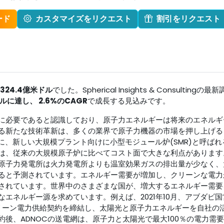
ード
カスタマイズをリクエスト
割引をリクエスト
324.4億米ドル
でした。Spherical Insights & Consultingの最
米ドルに達し、
2.6%のCAGR
で成長する見込みです。
に必要であると認識しており、原子力エネルギーは将来のエネルギ
る新たな技術革新は、多くの業界で原子力機器の市場を押し上げる
月に、新しい大規模プラント向けに小型モジュール炉(SMR)と呼ばれ
Rは、従来の大規模原子炉に比べてコスト面で大きな利点があります
原子力発電所は火力発電所よりも温室効果ガスの排出量が少なく、
ると予測されています。エネルギー需要が増加し、クリーンな電力
されています。世界中のさまざまな国が、増大するエネルギー需要
エネルギー源を求めています。例えば、2021年10月、アブダビ国
クリーン電力供給契約を締結し、太陽光と原子力エネルギーを自社の
後、ADNOCの送電網は、原子力と太陽光で最大100％の電力需