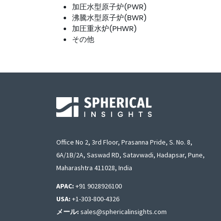
加圧水型原子炉(PWR)
沸騰水型原子炉(BWR)
加圧重水炉(PHWR)
その他
Office No 2, 3rd Floor, Prasanna Pride, S. No. 8,
6A/1B/2A, Saswad RD, Satavwadi, Hadapsar, Pune,
Maharashtra 411028, India
APAC:
+91 9028926100
USA:
+1-303-800-4326
メール:
sales@sphericalinsights.com