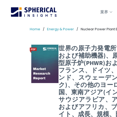
業界
Home
Energy & Power
Nuclear Power Plant
世界の原子力発電所
および補助機器)、原
型原子炉(PHWR)
フランス、ドイツ、
ンド、スウェーデン
ク)、その他のヨー
国、東南アジア(イ
サウジアラビア、
およびアフリカ、ブ
イト、成長、規模、比