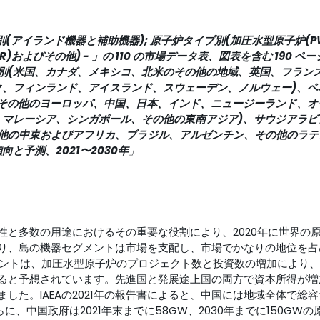
(アイランド機器と補助機器); 原子炉タイプ別(加圧水型原子炉(P
およびその他) - 」の 110 の市場データ表、図表を含む 190 ペ
別(米国、カナダ、メキシコ、北米のその他の地域、英国、フラン
ク、フィンランド、アイスランド、スウェーデン、ノルウェー)、ベ
、その他のヨーロッパ、中国、日本、インド、ニュージーランド、オ
、マレーシア、シンガポール、その他の東南アジア)、サウジアラビ
の他の中東およびアフリカ、ブラジル、アルゼンチン、その他のラテ
向と予測、2021〜2030年
」
性と多数の用途におけるその重要な役割により、2020年に世界の
り、島の機器セグメントは市場を支配し、市場でかなりの地位を占
メントは、加圧水型原子炉のプロジェクト数と投資数の増加により、2
ると予想されています。先進国と発展途上国の両方で資本所得が増
した。IAEAの2021年の報告書によると、中国には地域全体で総容
に、中国政府は2021年末までに58GW、2030年までに150GWの