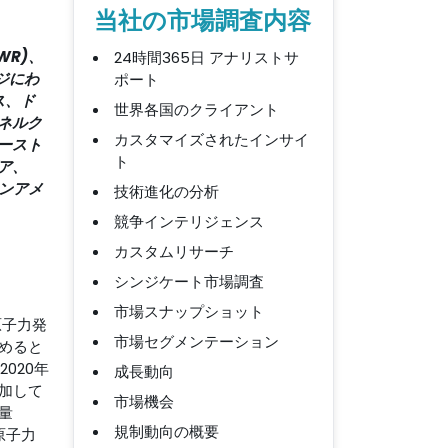
当社の市場調査内容
WR)、
24時間365日 アナリストサ
ージにわ
ポート
ス、ド
世界各国のクライアント
ネルク
カスタマイズされたインサイ
ースト
ト
ア、
ンアメ
技術進化の分析
競争インテリジェンス
カスタムリサーチ
シンジケート市場調査
市場スナップショット
原子力発
市場セグメンテーション
めると
020年
成長動向
加して
市場機会
量
規制動向の概要
原子力