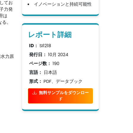
してお
イノベーションと持続可能性
子力発
府は
なる。
レポート詳細
ID：
SI1218
発行日：
10月 2024
国水力原
ページ数：
190
言語：
日本語
形式：
PDF、データブック
無料サンプルをダウンロー
ド