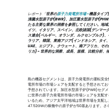
レポート「
世界の
原子力発電所市場 -
機器タイプ別
沸騰水型原子炉(BWR)、加圧重水型原子炉(PHWR)
たる主要な業界の洞察を参照してください。地域
イツ、イタリア、スペイン、北欧諸国(デンマー
ス連合(ベルギー、オランダ、ルクセンブルク)
ラリア、韓国、東南アジア(インドネシア、タイ
UAE、エジプト、クウェート、南アフリカ、そ
リカ) - 世界的な洞察、成長、規模、比較分析、傾
島の機器セグメントは、原子力発電所の運転安全
電所市場の市場シェアを支配すると予想されてお
予想されています。加圧水型原子炉(PWR)セグ
に世界の原子力発電所市場の市場シェアを支配す
いるため、アジア太平洋地域は世界市場を支配しま
47.52GWの稼働中の原子炉が50基あります。さら