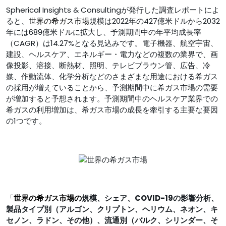
Spherical Insights & Consultingが発行した調査レポートによ
ると、
世界の
希ガス市場
規模は2022年の427億米ドルから2032
年には689億米ドルに拡大し、予測期間中の年平均成長率
（CAGR）は14.27%となる見込みです。電子機器、航空宇宙、
建設、ヘルスケア、エネルギー・電力などの複数の業界で、画
像投影、溶接、断熱材、照明、テレビブラウン管、広告、冷
媒、作動流体、化学分析などのさまざまな用途における希ガス
の採用が増えていることから、予測期間中に希ガス市場の需要
が増加すると予想されます。予測期間中のヘルスケア業界での
希ガスの利用増加は、希ガス市場の成長を牽引する主要な要因
の1つです。
「
世界の希ガス市場の
規模、シェア、COVID-19の影響分析、
製品タイプ別（アルゴン、クリプトン、ヘリウム、ネオン、キ
セノン、ラドン、その他）、流通別（バルク、シリンダー、そ