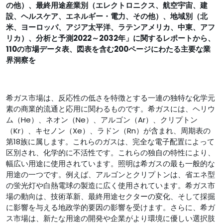
の他）、最終用途産業別（エレクトロニクス、航空宇宙、建
設、ヘルスケア、エネルギー・電力、その他）、地域別（北
米、ヨーロッパ、アジア太平洋、ラテンアメリカ、中東、アフ
リカ）、分析と予測2022～2032年」に関するレポートから、
110の市場データ表、図表を含む200ページにわたる主要な業
界洞察を
希ガス市場は、反応性の低さを特徴とする一連の独特な化学元
素の商業的流通と応用に関わるものです。希ガスには、ヘリウ
ム（He）、ネオン（Ne）、アルゴン（Ar）、クリプトン
（Kr）、キセノン（Xe）、ラドン（Rn）が含まれ、周期表の
第18族に属します。これらのガスは、完全な電子配置によって
区別され、化学的に不活性です。これらの独自の特性により、
幅広い用途に使用されています。照明は希ガスの最も一般的な
用途の一つです。例えば、アルゴンとクリプトンは、省エネ型
の蛍光灯や白熱電球の製造に広く使用されています。希ガス市
場の動向は、技術革新、最終用途セクターの変化、そして採掘
に影響を与える地政学的要因の影響を受けます。さらに、希ガ
ス市場は、新たな用途の開発や企業がより環境に優しい選択肢