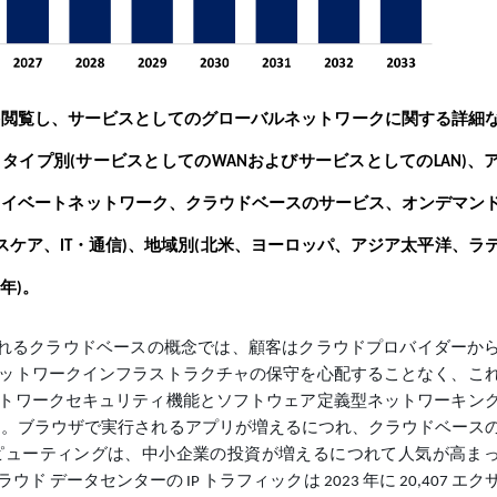
サービスとしての
グローバル
ネットワークに関する詳細
を閲覧し、
、タイプ別
サービスとしての
およびサービスとしての
、
(
WAN
LAN)
ライベートネットワーク、クラウドベースのサービス、オンデマン
スケア、
・通信
、地域別
北米、ヨーロッパ、アジア太平洋、ラ
IT
)
(
年
。
)
知られるクラウドベースの概念では、顧客はクラウドプロバイダーか
ットワークインフラストラクチャの保守を心配することなく、こ
トワークセキュリティ機能とソフトウェア定義型ネットワーキン
 Edge)に相当します。ブラウザで実行されるアプリが増えるにつれ、クラウドベー
ピューティングは、中小企業の投資が増えるにつれて人気が高ま
クラウド データセンターの IP トラフィックは 2023 年に 20,407 エ