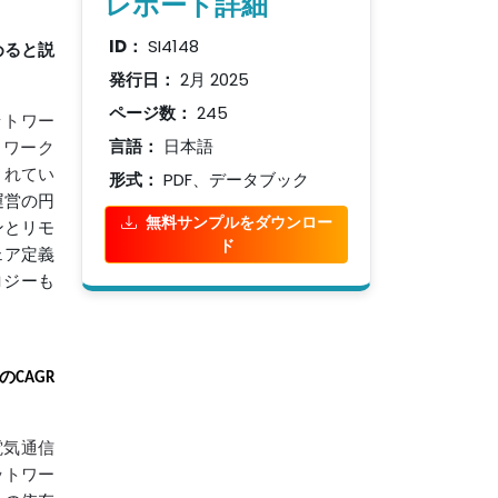
レポート詳細
ID：
SI4148
めると説
発行日：
2月 2025
ページ数：
245
ットワー
言語：
日本語
トワーク
されてい
形式：
PDF、データブック
運営の円
無料サンプルをダウンロー
ンとリモ
ド
ェア定義
ロジーも
CAGR
電気通信
ットワー