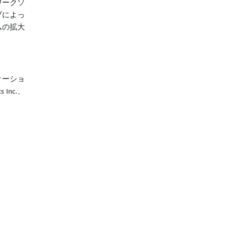
ワークソ
ブによっ
ムの拡大
ュニケーショ
s Inc.、