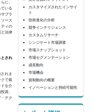
さらに、
カスタマイズされたインサイ
っている
ト
のサプラ
技術進化の分析
リソース
リティの
競争インテリジェンス
護と法律
カスタムリサーチ
シンジケート市場調査
市場スナップショット
市場セグメンテーション
めるとされ
成長動向
市場機会
類されま
規制動向の概要
ークで最
ラウドを介
イノベーションと持続可能性
備投資、
グ・テク