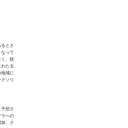
めるとさ
となって
なく、技
にわたる
の地域に
ークソリ
と予想さ
フラへの
増加、ク