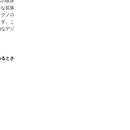
への依存
必要な拡張
テクノロ
ます。こ
的なデジ
めるとさ