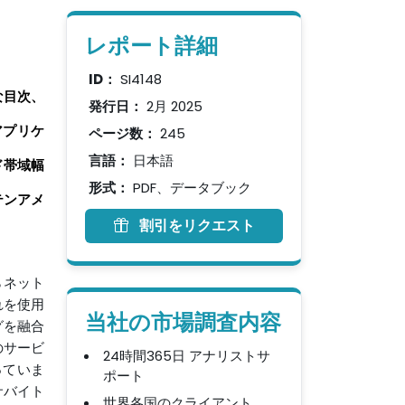
レポート詳細
ID：
SI4148
な目次、
発行日：
2月 2025
アプリケ
ページ数：
245
言語：
日本語
ド帯域幅
形式：
PDF、データブック
テンアメ
割引をリクエスト
らネット
れを使用
当社の市場調査内容
グを融合
スのサービ
24時間365日 アナリストサ
っていま
ポート
クサバイト
世界各国のクライアント