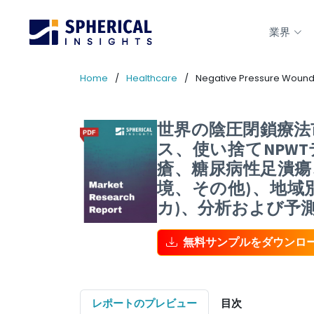
業界
Home
Healthcare
Negative Pressure Wound
世界の陰圧閉鎖療法市
ス、使い捨てNPW
瘡、糖尿病性足潰瘍
境、その他)、地域
カ)、分析および予測2
無料サンプルをダウンロ
レポートのプレビュー
目次