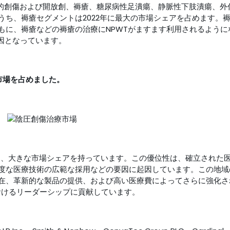
科的創傷および開放創、褥瘡、糖尿病性足潰瘍、静脈性下肢潰瘍、外
うち、褥瘡セグメントは2022年に最大の市場シェアを占めます。
もに、褥瘡などの褥瘡の治療にNPWTがますます利用されるように
因となっています。
の市場を占めました。
であり、大きな市場シェアを持っています。この優位性は、確立された
度な医療技術の広範な採用などの要因に起因しています。この地域
在、革新的な製品の提供、および高い医療費によってさらに強化さ
におけるリーダーシップに貢献しています。