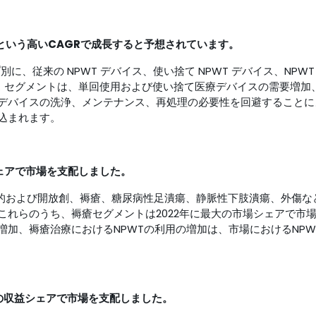
％という高いCAGRで成長すると予想されています。
別に、従来の NPWT デバイス、使い捨て NPWT デバイス、NPWT
イス セグメントは、単回使用および使い捨て医療デバイスの需要増加
デバイスの洗浄、メンテナンス、再処理の必要性を回避することに
込まれます。
シェアで市場を支配しました。
科的および開放創、褥瘡、糖尿病性足潰瘍、静脈性下肢潰瘍、外傷な
これらのうち、褥瘡セグメントは2022年に最大の市場シェアで市
加、褥瘡治療におけるNPWTの利用の増加は、市場におけるNPW
％の収益シェアで市場を支配しました。