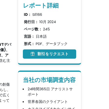
レポート詳細
ID：
SI1166
発行日：
10月 2024
ページ数：
245
言語：
日本語
形式：
PDF、データブック
WTデバ
傷)、
割引をリクエスト
東、ア
を含む主
当社の市場調査内容
の創傷
24時間365日 アナリストサ
らし、
ポート
で広く
よって
世界各国のクライアント
カスタマイズされたインサイ