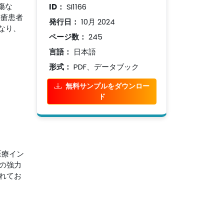
傷な
ID：
SI1166
褥瘡患者
発行日：
10月 2024
なり、
ページ数：
245
言語：
日本語
形式：
PDF、データブック
無料サンプルをダウンロー
ド
医療イン
の強力
れてお