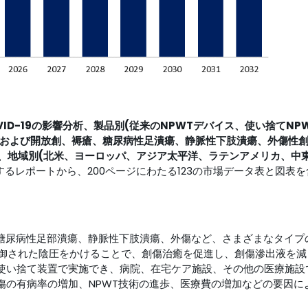
ID-19の影響分析、
製品別(従来のNPWTデバイス、使い捨てNP
的および開放創、褥瘡、糖尿病性足潰瘍、静脈性下肢潰瘍、外傷性創
)、地域別(北米、ヨーロッパ、アジア太平洋、ラテンアメリカ、中
するレポートから、200ページにわたる123の市場データ表と図表
、糖尿病性足部潰瘍、静脈性下肢潰瘍、外傷など、さまざまなタイプ
御された陰圧をかけることで、創傷治癒を促進し、創傷滲出液を減
は使い捨て装置で実施でき、病院、在宅ケア施設、その他の医療施設
傷の有病率の増加、NPWT技術の進歩、医療費の増加などの要因に