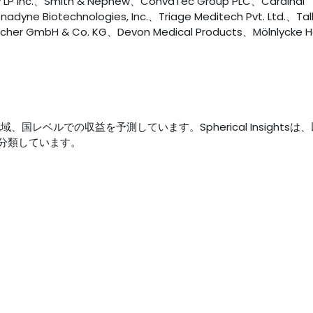
.、Smith & Nephew、ConvaTec Group PLC、Cardinal
yne Biotechnologies, Inc.、Triage Meditech Pvt. Ltd.、Tal
scher GmbH & Co. KG、Devon Medical Products、Mölnlycke H
、国レベルでの収益を予測しています。Spherical Insightsは
分類しています。