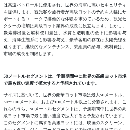
は高速パトロールに使用され、世界の海軍に高いセキュリティ
を提供します。観光客や旅行者が高級ヨットの予約を大幅にサ
ポートするユニークで排他的な体験を求めているため、観光セ
クターの増加は高級ヨット業界の成長に役立ちます。しかし、
炭素排出量と燃料使用量は、水質と透明度の低下に影響を与
え、海洋生態系にも影響を与え、豪華客船の存在は太陽光線を
遮ります。継続的なメンテナンス、乗組員の給与、燃料費は、
市場の成長を制限します。
50メートルセグメントは、予測期間中に世界の高級ヨット市場
で最も速い速度で拡大すると予想されています。
サイズに基づいて、世界の豪華ヨット市場は最大
50メートル、
50〜100メートル、および100メートル以上に分割されます。こ
れらのうち、50メートルセグメントは、予測期間中に世界の高
級ヨット市場で最も速い速度で拡大すると予想されています。
このセグメントに属する高級ヨットには、映画のスクリーン、