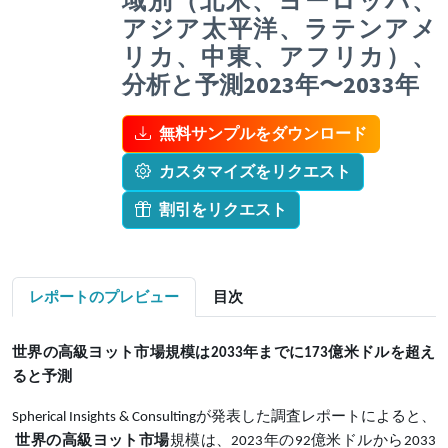
域別（北米、ヨーロッパ、
アジア太平洋、ラテンアメ
リカ、中東、アフリカ）、
分析と予測2023年〜2033年
無料サンプルをダウンロード
カスタマイズをリクエスト
割引をリクエスト
レポートのプレビュー
目次
世界の高級ヨット市場
規模
は
2033年までに173億米ドルを超え
る
と予測
Spherical Insights & Consultingが発表した調査レポートによると、
世界の高級ヨット市場
規模は、
2023年の92億米ドルから2033