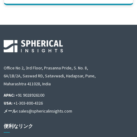
Office No 2, 3rd Floor, Prasanna Pride, S. No. 8,
6A/1B/2A, Saswad RD, Satavwadi, Hadapsar, Pune,
Maharashtra 411028, India
APAC:
+91 9028926100
USA:
+1-303-800-4326
メール:
sales@sphericalinsights.com
便利なリンク