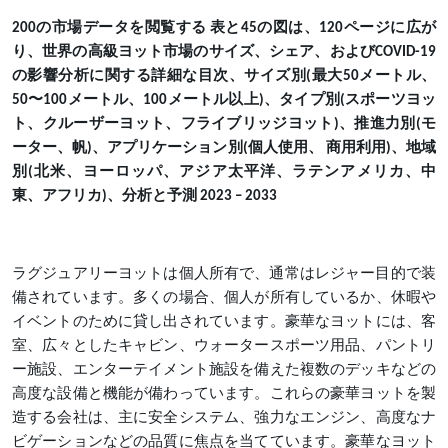
200の市場データを閲覧する 表と45の図は、120ページに広が
り
、世界の高級ヨット市場のサイズ、シェア、および
COVID-19
の影響分析に関する詳細な目次、サイズ別(最大50メートル、
50〜100メートル、100メートル以上)、タイプ別(スポーツヨッ
ト、クルーザーヨット、フライブリッジヨット)、推進力別(モ
ーター、帆)、アプリケーション別(個人使用、 商用利用)、地域
別(北米、ヨーロッパ、アジア太平洋、ラテンアメリカ、中
東、アフリカ)、分析と予測 2023 – 2033
ラグジュアリーヨットは個人所有で、通常はレジャー目的で装
備されています。多くの場合、個人が所有しているか、休暇や
イベントのために貸し出されています。豪華なヨットには、客
室、広々としたキャビン、ウォータースポーツ用品、パントリ
ー施設、エンターテイメント施設を備えた複数のデッキなどの
高度な設備と機能が備わっています。これらの豪華ヨットを製
造する会社は、主に安全システム、強力なエンジン、高度なナ
ビゲーションなどの品質に焦点を当てています。豪華なヨット