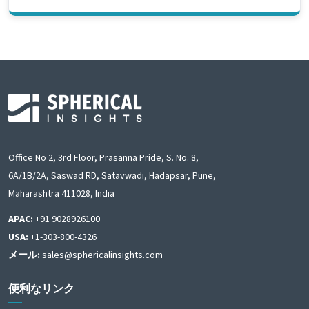
Office No 2, 3rd Floor, Prasanna Pride, S. No. 8,
6A/1B/2A, Saswad RD, Satavwadi, Hadapsar, Pune,
Maharashtra 411028, India
APAC:
+91 9028926100
USA:
+1-303-800-4326
メール:
sales@sphericalinsights.com
便利なリンク