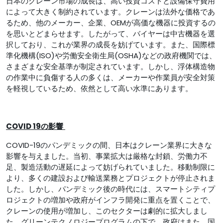
日本のクレーン市場の成長は、高い投資コストと設備保守費用
によって大きく制約されています。クレーンは法外な価格であ
るため、他のメーカー、企業、OEMが高価な機器に投資するの
を思いとどまらせます。したがって、バイヤーは中古機器を選
択しており、これが業界の成長を妨げています。また、国際標
準化機構(ISO)や労働安全衛生局(OSHA)などの政府機関では、
さまざまな安全基準が制定されています。しかし、浮体構造物
の作業中に負傷する人の多くは、メーカーや作業員が安全対策
を軽視しているため、依然として高い水準にあります。
COVID 19の影響
COVID-19のパンデミックの間、日本はクレーン業界に大きな
影響を与えました。当初、事業拡大は厳格な封鎖、労働力不
足、製造活動の遅延によって妨げられていました。移動制限に
より、多くの建設および輸送業務とプロジェクトが停止されま
した。しかし、パンデミック後の時代には、スマートシティプ
ロジェクトの増加や政府がインフラ開発に重点を置くことで、
クレーンの使用が増加し、このセクターは劇的に拡大しまし
た。グリーンテクノロジープログラムの下で、政府はまた、国