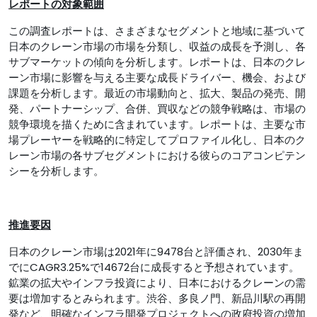
レポートの対象範囲
この調査レポートは、さまざまなセグメントと地域に基づいて
日本のクレーン市場の市場を分類し、収益の成長を予測し、各
サブマーケットの傾向を分析します。レポートは、日本のクレ
ーン市場に影響を与える主要な成長ドライバー、機会、および
課題を分析します。最近の市場動向と、拡大、製品の発売、開
発、パートナーシップ、合併、買収などの競争戦略は、市場の
競争環境を描くために含まれています。レポートは、主要な市
場プレーヤーを戦略的に特定してプロファイル化し、日本のク
レーン市場の各サブセグメントにおける彼らのコアコンピテン
シーを分析します。
推進要因
日本のクレーン市場は2021年に9478台と評価され、2030年ま
でにCAGR3.25%で14672台に成長すると予想されています。
鉱業の拡大やインフラ投資により、日本におけるクレーンの需
要は増加するとみられます。渋谷、多良ノ門、新品川駅の再開
発など、明確なインフラ開発プロジェクトへの政府投資の増加