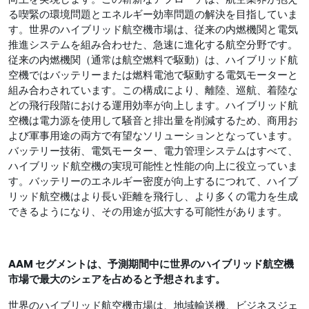
る喫緊の環境問題とエネルギー効率問題の解決を目指していま
す。世界のハイブリッド航空機市場は、従来の内燃機関と電気
推進システムを組み合わせた、急速に進化する航空分野です。
従来の内燃機関（通常は航空燃料で駆動）は、ハイブリッド航
空機ではバッテリーまたは燃料電池で駆動する電気モーターと
組み合わされています。この構成により、離陸、巡航、着陸な
どの飛行段階における運用効率が向上します。ハイブリッド航
空機は電力源を使用して騒音と排出量を削減するため、商用お
よび軍事用途の両方で有望なソリューションとなっています。
バッテリー技術、電気モーター、電力管理システムはすべて、
ハイブリッド航空機の実現可能性と性能の向上に役立っていま
す。バッテリーのエネルギー密度が向上するにつれて、ハイブ
リッド航空機はより長い距離を飛行し、より多くの電力を生成
できるようになり、その用途が拡大する可能性があります。
AAM セグメントは、予測期間中に世界のハイブリッド航空機
市場で最大のシェアを占めると予想されます。
世界のハイブリッド航空機市場は、地域輸送機、ビジネスジェ