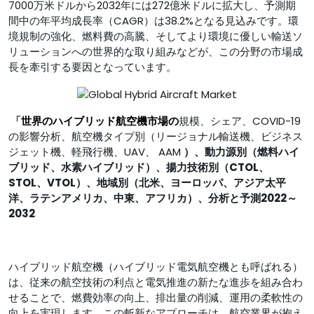
7000万米ドルから2032年には272億米ドルに拡大し、予測期
間中の年平均成長率（CAGR）は38.2%となる見込みです。環
境規制の強化、燃料費の高騰、そしてより環境に優しい輸送ソ
リューションへの世界的な取り組みなどが、この分野の市場成
長を牽引する要因となっています。
「
世界のハイブリッド航空機市場の
規模、シェア、COVID-19
の影響分析、航空機タイプ別（リージョナル輸送機、ビジネス
ジェット機、軽飛行機、UAV、 AAM
）、動力源別（燃料ハイ
ブリッド、水素ハイブリッド）、揚力技術別（CTOL、
STOL、VTOL）、地域別（北米、ヨーロッパ、アジア太平
洋、ラテンアメリカ、中東、アフリカ）、分析と予測2022～
2032
ハイブリッド航空機（ハイブリッド電気航空機とも呼ばれる）
は、従来の航空技術の利点と電気推進の新たな進歩を組み合わ
せることで、燃費効率の向上、排出量の削減、運用の柔軟性の
向上を実現します。この斬新なアプローチは、航空業界が抱え