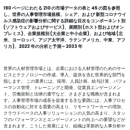
190 ページにわたる 210 の市場データの表と 45 の図を参照
し、
世界の人事管理市場規模、シェア、および 新型コロナウイ
ルス感染症の影響分析
に関する詳細な目次を
コンポーネント別
(ソフトウェアおよびサービス)、展開別 (ホスト型およびオン
プレミス)、企業規模別 (大企業と中小企業)、および地域 (北
米、ヨーロッパ、アジア太平洋、ラテンアメリカ、中東、アフ
リカ)、2023 年の分析と予測 – 2033 年
世界の人材管理市場とは、企業における人材管理のためのサー
ビスとテクノロジーの作成、導入、提供を含む世界的な部門を
指します。 この業界には、採用、人員計画、給与計算、パフォ
ーマンス管理、トレーニングと開発、従業員エンゲージメン
ト、労働規制と法律の遵守など、さまざまな職務が含まれま
す。人事管理市場の成長を促進する主な要因には、人事プロセ
スの自動化に対する需要の高まり、リモートワーカーの増加、
クラウドベースの人事ソリューションの人気の高まり、スタッ
フのパフォーマンスとエンゲージメントの向上への要望などが
含まれます。こうした発展により、組織は革新的な人事分析や