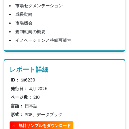
市場セグメンテーション
成長動向
市場機会
規制動向の概要
イノベーションと持続可能性
レポート詳細
ID：
SII6239
発行日：
4月 2025
ページ数：
210
言語：
日本語
形式：
PDF、データブック
無料サンプルをダウンロード