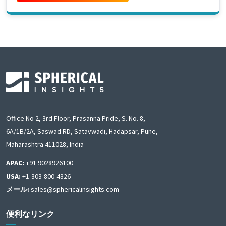
Office No 2, 3rd Floor, Prasanna Pride, S. No. 8,
6A/1B/2A, Saswad RD, Satavwadi, Hadapsar, Pune,
Maharashtra 411028, India
APAC:
+91 9028926100
USA:
+1-303-800-4326
メール:
sales@sphericalinsights.com
便利なリンク