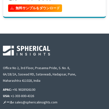
無料サンプルをダウンロード
Office No 2, 3rd Floor, Prasanna Pride, S. No. 8,
6A/1B/2A, Saswad RD, Satavwadi, Hadapsar, Pune,
Maharashtra 411028, India
APAC:
+91 9028926100
USA:
+1-303-800-4326
メール:
sales@sphericalinsights.com