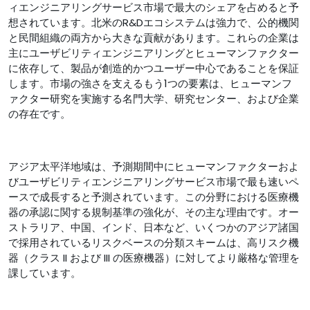
ィエンジニアリングサービス市場で最大のシェアを占めると予
想されています。北米のR&Dエコシステムは強力で、公的機関
と民間組織の両方から大きな貢献があります。これらの企業は
主にユーザビリティエンジニアリングとヒューマンファクター
に依存して、製品が創造的かつユーザー中心であることを保証
します。市場の強さを支えるもう1つの要素は、ヒューマンフ
ァクター研究を実施する名門大学、研究センター、および企業
の存在です。
アジア太平洋地域は、予測期間中にヒューマンファクターおよ
びユーザビリティエンジニアリングサービス市場で最も速いペ
ースで成長すると予測されています。この分野における医療機
器の承認に関する規制基準の強化が、その主な理由です。オー
ストラリア、中国、インド、日本など、いくつかのアジア諸国
で採用されているリスクベースの分類スキームは、高リスク機
器（クラス II および III の医療機器）に対してより厳格な管理を
課しています。