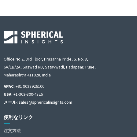
Office No 2, 3rd Floor, Prasanna Pride, S. No. 8,
6A/1B/2A, Saswad RD, Satavwadi, Hadapsar, Pune,
Maharashtra 411028, India
APAC:
+91 9028926100
USA:
+1-303-800-4326
メール:
sales@sphericalinsights.com
便利なリンク
注文方法