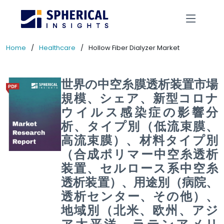
Home
Healthcare
Hollow Fiber Dialyzer Market
世界の中空糸膜透析装置市場
規模、シェア、新型コロナ
ウイルス感染症の影響分
析、タイプ別（低流束膜、
高流束膜）、材料タイプ別
（合成ポリマー中空糸透析
装置、セルロース系中空糸
透析装置）、用途別（病院、
透析センター、その他）、
地域別（北米、欧州、アジ