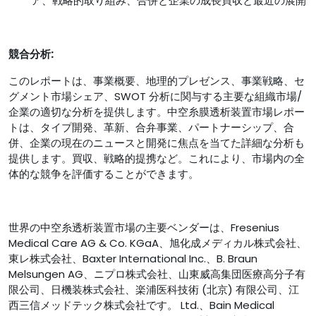
ア、戦略的取り組み、合併と企業の成長買収と最近の展開
競合分析:
このレポートは、事業概要、地理的プレゼンス、事業戦略、セ
グメント市場シェア、SWOT 分析に関与する主要な組織市場/
企業の適切な分析を提供します。中空糸膜透析装置市場レポー
トは、タイプ開発、革新、合弁事業、パートナーシップ、合
併、企業の現在のニュースと開発に焦点を当てた詳細な分析も
提供します。買収、戦略的提携など。これにより、市場内の全
体的な競争を評価することができます。
世界の中空糸透析装置市場の主要ベンダーは、Fresenius
Medical Care AG & Co. KGaA、旭化成メディカル株式会社、
東レ株式会社、Baxter International Inc.、B. Braun
Melsungen AG、ニプロ株式会社、山東威高集団医療高分子有
限公司、日機装株式会社、楽浦医科技術 (北京) 有限公司、江
西三信メッドテック株式会社です。 Ltd.、Bain Medical