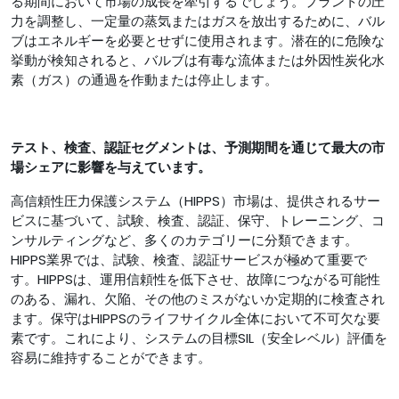
る期間において市場の成長を牽引するでしょう。プラントの圧
力を調整し、一定量の蒸気またはガスを放出するために、バル
ブはエネルギーを必要とせずに使用されます。潜在的に危険な
挙動が検知されると、バルブは有毒な流体または外因性炭化水
素（ガス）の通過を作動または停止します。
テスト、検査、認証セグメントは、予測期間を通じて最大の市
場シェアに影響を与えています。
高信頼性圧力保護システム（HIPPS）市場は、提供されるサー
ビスに基づいて、試験、検査、認証、保守、トレーニング、コ
ンサルティングなど、多くのカテゴリーに分類できます。
HIPPS業界では、試験、検査、認証サービスが極めて重要で
す。HIPPSは、運用信頼性を低下させ、故障につながる可能性
のある、漏れ、欠陥、その他のミスがないか定期的に検査され
ます。保守はHIPPSのライフサイクル全体において不可欠な要
素です。これにより、システムの目標SIL（安全レベル）評価を
容易に維持することができます。