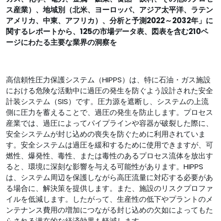
ス産業）、地域別（北米、ヨーロッパ、アジア太平洋、ラテン
アメリカ、中東、アフリカ）、分析と予測2022～2032年」に
関するレポートから、125の市場データ表、図表を含む210ペ
ージにわたる主要な業界の洞察を
高信頼性圧力保護システム（HIPPS）は、特に石油・ガス施設
における危険な活動中に過圧の発生を防ぐよう設計された安全
計装システム（SIS）です。圧力源を遮断し、システムの上流
側に圧力を蓄えることで、過圧の発生を防止します。プロセス
産業では、過圧によってパイプラインや容器が破裂した際に、
安全システムが封じ込めの喪失を防ぐために利用されていま
す。安全システムは過圧を緩和するために使用できますが、可
燃性、爆発性、毒性、または毒性のあるプロセス流体を放出す
ると、環境に深刻な影響を与える可能性があります。HIPPS
は、システム周辺を保護しながら高圧流量に対応する必要があ
る場合に、解決策を提供します。また、施設のリスクプロファ
イルを低減します。したがって、生産性の低下やプラントのメ
ンテナンス費用の増加につながる封じ込めの欠如によってもた
らされる潜在的な経済効果も軽減します。