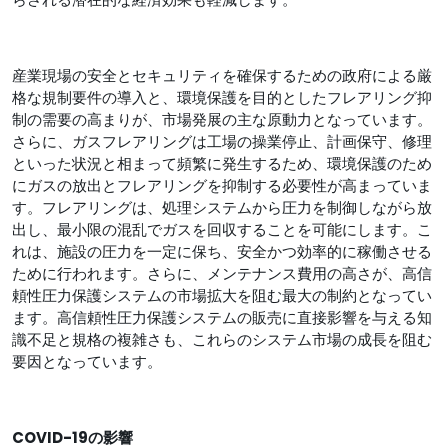
産業現場の安全とセキュリティを確保するための政府による厳
格な規制要件の導入と、環境保護を目的としたフレアリング抑
制の需要の高まりが、市場発展の主な原動力となっています。
さらに、ガスフレアリングは工場の操業停止、計画保守、修理
といった状況と相まって頻繁に発生するため、環境保護のため
にガスの放出とフレアリングを抑制する必要性が高まっていま
す。フレアリングは、処理システムから圧力を制御しながら放
出し、最小限の混乱でガスを回収することを可能にします。こ
れは、施設の圧力を一定に保ち、安全かつ効率的に稼働させる
ために行われます。さらに、メンテナンス費用の高さが、高信
頼性圧力保護システムの市場拡大を阻む最大の制約となってい
ます。高信頼性圧力保護システムの販売に直接影響を与える知
識不足と規格の複雑さも、これらのシステム市場の成長を阻む
要因となっています。
COVID-19の影響