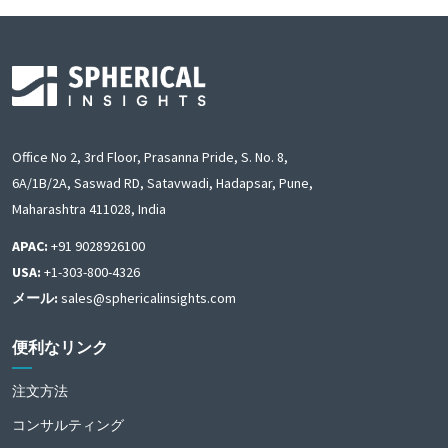
Office No 2, 3rd Floor, Prasanna Pride, S. No. 8,
6A/1B/2A, Saswad RD, Satavwadi, Hadapsar, Pune,
Maharashtra 411028, India
APAC:
+91 9028926100
USA:
+1-303-800-4326
メール:
sales@sphericalinsights.com
便利なリンク
注文方法
コンサルティング