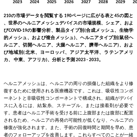
210の市場データを閲覧する 190ページに広がる表と45の図と
、世界のヘルニアメッシュデバイスの市場規模、シェア、およ
びCOVID-19の影響分析、製品タイプ別(合成メッシュ、生物学
的メッシュ、および複合メッシュ)、ヘルニアタイプ別(鼠径ヘ
ルニア、切開ヘルニア、大腿ヘルニア、臍帯ヘルニア)、およ
び地域別(北米、ヨーロッパ、アジア太平洋、ラテンアメリ
カ、 中東、アフリカ)、分析と予測 2023 - 2033。
ヘルニアメッシュは、ヘルニアの周りの損傷した組織をより修
復するために使用される医療機器です。これは、吸収性コンポ
ーネントと非吸収性コンポーネントで構成され、組織がデバイ
スに入るには、結紮糸、ステープル、または接着剤が必要で
す。患者はヘルニア手術を受ける前に上腹部または腹部に配置
されるため、ヘルニアの再発の可能性が低くなり、ヘルニアの
修復が強化されます。また、手術の回復時間と期間を早め、患
者のフォローアップを改善します。これらすべてのことが一緒