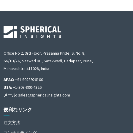
Office No 2, 3rd Floor, Prasanna Pride, S. No. 8,
6A/1B/2A, Saswad RD, Satavwadi, Hadapsar, Pune,
Maharashtra 411028, India
APAC:
+91 9028926100
USA:
+1-303-800-4326
メール:
sales@sphericalinsights.com
便利なリンク
注文方法
コンサルティング