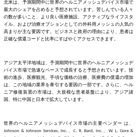
北米は、予測期間中に世界のヘルニアメッシュデバイス市場で
最大のシェアを占めると予想されています。苦しんでいる人々
の数が多いこと、より良い医療施設、アクティブなライフスタ
イル、および治療オプションとしての外科用メッシュの人気の
高まりが主な要因です。ビジネスと政府の理由により、患者は
正確な償還コードと比率にすばやくアクセスできます。
アジア太平洋地域は、予測期間中に世界のヘルニアメッシュデ
バイス市場で急速なペースで成長すると予想されています。技
術の進歩、医療観光、手頃な価格の治療、医療費の償還の増加
は、この地域の業界を牽引する要因の一部です。さらに、ヘル
ニア修復装置の市場は、大規模な患者基盤により、アジア諸
国、特に中国と日本で拡大しています。
世界のヘルニアメッシュデバイス市場の主要ベンダー
は、
Johnson & Johnson Services, Inc.、C. R. Bard, Inc.、W. L. Gore &