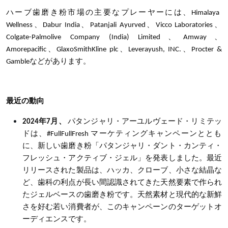
ハーブ歯磨き粉市場
の主要なプレーヤー
には、Himalaya
Wellness、Dabur India、Patanjali Ayurved、Vicco Laboratories、
Colgate-Pal
molive Company (India) Limited、Amway、
Amorepacific、GlaxoSmithKline plc、Leverayush, INC.、Procter &
Gambleなどがあります。
最近の動向
2024
年
7
月、
パタンジャリ・アーユルヴェード・リミテッ
ドは、
#FullFullFresh
マーケティングキャンペーンととも
に、新しい歯磨き粉「パタンジャリ・ダント・カンティ・
フレッシュ・アクティブ・ジェル」を発表しました。最近
リリースされた製品は、ハッカ、クローブ、小さな結晶な
ど、歯科の利点が長い間認識されてきた天然要素で作られ
たジェルベースの歯磨き粉です。天然素材と現代的な新鮮
さを好む若い消費者が、このキャンペーンのターゲットオ
ーディエンスです。