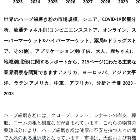
世界のハーブ歯磨き粉の市場規模、シェア、
影響分
COVID-19
析、流通チャネル別
コンビニエンスストア、オンライン、ス
(
ーパーマーケット
ハイパーマーケット、薬局
ドラッグスト
&
&
ア、その他
、アプリケーション別
子供、大人、赤ちゃん
、
)
(
)
地域別
北部
(
)に関するレポートから、215ページにわたる主要な
業界洞察を閲覧
できますアメリカ、ヨーロッパ、アジア太平
洋、ラテンアメリカ、中東、アフリカ
)、分析と予測 2023 –
2033.
ハーブ歯磨き粉には、クローブ、ミント、シナモンの樹皮、樟
脳、ニームの根と樹皮などが含まれています。これらの物質の
薬効成分により、ハーブ歯磨き粉は健康に不安を持つ人々の間
で人気のある選択肢となっています。市場は、天然および有機