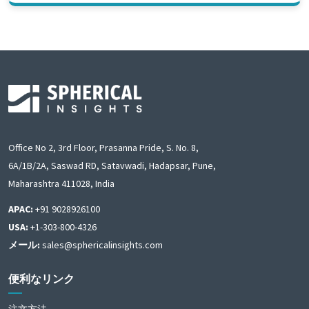
Office No 2, 3rd Floor, Prasanna Pride, S. No. 8,
6A/1B/2A, Saswad RD, Satavwadi, Hadapsar, Pune,
Maharashtra 411028, India
APAC:
+91 9028926100
USA:
+1-303-800-4326
メール:
sales@sphericalinsights.com
便利なリンク
注文方法