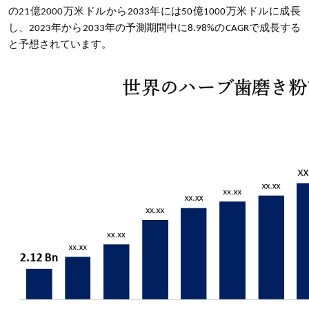
の
21
億
2000
万
米ドルから
2033
年には
50
億
1000
万米ドルに成長
し、
2023
年から
2033
年の予測期間中に
8.98%
の
CAGR
で成長する
と予想されています。