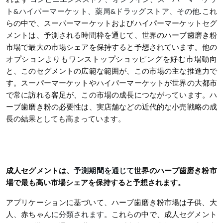
れます
コンビニエンスストア、オンライン、スーパーマーケッ
ト
&
ハイパーマーケット、薬局
&
ドラッグストア、その他
.
これ
らの中で、スーパーマーケットおよびハイパーマーケットセグ
メントは、予測される時間枠を通じて、世界のハーブ歯磨き粉
市場で最大の市場シェアを保持すると予想されています。他の
オプションよりもワンストップショッピングを好む市場動向
と、このセグメントの広範な範囲が、この市場の主な推進力で
す。スーパーマーケットやハイパーマーケットが世界の大都市
で常に訪れる客足が、この市場の成長につながっています。ハ
ーブ歯磨き粉の必要性は、実店舗などの近代的な小売戦略の成
長の結果としても高まっています。
成人セグメントは、
予測期間を通じて
世界のハーブ歯磨き粉市
場で最も高い市場シェアを保持すると予想されます。
アプリケーションに基づいて、
ハーブ歯磨き粉
市場は子供、大
人、赤ちゃん
に分類されます
。これらの中で、成人セグメント