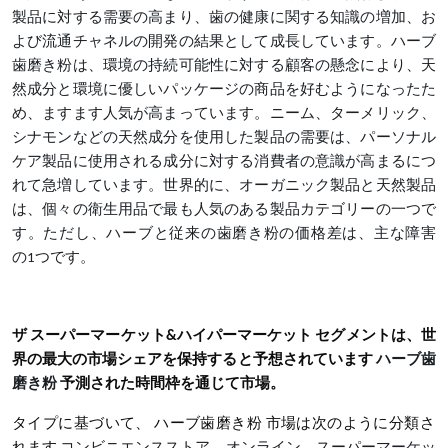
製品に対する需要の高まり、歯の健康に関する知識の増加、お
よび流通チャネルの開発の結果として成長しています。ハーブ
歯磨き粉は、環境の持続可能性に対する顧客の懸念により、天
然成分と環境に優しいパッケージの商品を好むようになったた
め、ますます人気が高まっています。ニーム、ターメリック、
シナモンなどの天然成分を使用した製品の需要は、パーソナル
ケア製品に使用される成分に対する消費者の意識が高まるにつ
れて急増しています。世界的に、オーガニック製品と天然製品
は、個々の衛生用品で最も人気のある製品カテゴリーの一つで
す。ただし、ハーブと従来の歯磨き粉の価格差は、主な障害
の
1
つです。
ザ
スーパーマーケット
&
ハイパーマーケット
セグメントは、世
界の最大の市場シェアを保持すると予想されています
ハーブ歯
磨き粉
予測された時間枠を通じて市場。
タイプに基づいて、
ハーブ歯磨き粉
市場は次のように分類さ