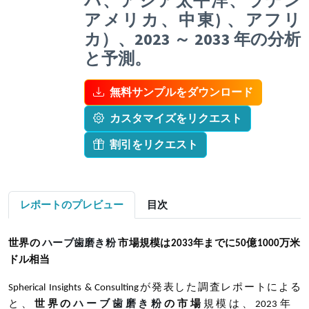
パ、アジア太平洋、ラテン
アメリカ、中東) 、アフリ
カ）、2023 ～ 2033 年の分析
と予測。
無料サンプルをダウンロード
カスタマイズをリクエスト
割引をリクエスト
レポートのプレビュー
目次
世界の
ハーブ歯磨き粉
市場規模は
2033
年までに
50
億
1000
万米
ドル相当
Spherical Insights & Consulting
が発表した調査レポートによる
と、
世界の
ハーブ歯磨き粉
の市場
規模は、
2023
年