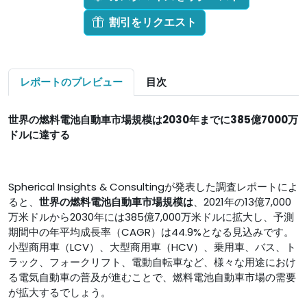
割引をリクエスト
レポートのプレビュー
目次
世界の
燃料電池自動車
市場規模は2030年までに385億7000万
ドルに達する
Spherical Insights & Consultingが発表した調査レポートによ
ると、
世界の燃料電池自動車市場
規模
は
、2021年の13億7,000
万米ドルから2030年には385億7,000万米ドルに拡大し、予測
期間中の年平均成長率（CAGR）は44.9%となる見込みです。
小型商用車（LCV）、大型商用車（HCV）、乗用車、バス、ト
ラック、フォークリフト、電動自転車など、様々な用途におけ
る電気自動車の普及が進むことで、燃料電池自動車市場の需要
が拡大するでしょう。