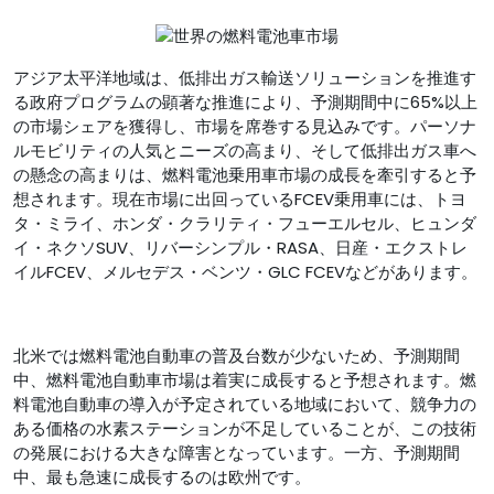
アジア太平洋地域は、低排出ガス輸送ソリューションを推進す
る政府プログラムの顕著な推進により、予測期間中に65%以上
の市場シェアを獲得し、市場を席巻する見込みです。パーソナ
ルモビリティの人気とニーズの高まり、そして低排出ガス車へ
の懸念の高まりは、燃料電池乗用車市場の成長を牽引すると予
想されます。現在市場に出回っているFCEV乗用車には、トヨ
タ・ミライ、ホンダ・クラリティ・フューエルセル、ヒュンダ
イ・ネクソSUV、リバーシンプル・RASA、日産・エクストレ
イルFCEV、メルセデス・ベンツ・GLC FCEVなどがあります。
北米では燃料電池自動車の普及台数が少ないため、予測期間
中、燃料電池自動車市場は着実に成長すると予想されます。燃
料電池自動車の導入が予定されている地域において、競争力の
ある価格の水素ステーションが不足していることが、この技術
の発展における大きな障害となっています。一方、予測期間
中、最も急速に成長するのは欧州です。