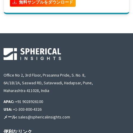
無料サンプルをダウンロード
Office No 2, 3rd Floor, Prasanna Pride, S. No. 8,
6A/1B/2A, Saswad RD, Satavwadi, Hadapsar, Pune,
Maharashtra 411028, India
APAC:
+91 9028926100
USA:
+1-303-800-4326
メール:
sales@sphericalinsights.com
便利なリンク