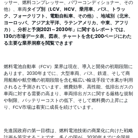
ッサー、燃料コンプレッサー、パワーコンディショナー、その
他）、車両
タイプ別（LCV、HCV、乗用車、バス、トラッ
ク、フォークリフト、電動自転車、その他）、地域別（北米、
ヨーロッパ、アジア太平洋、ラテンアメリカ、中東、アフリ
カ）、分析と予測2021～2030年」に関するレポートでは、
130の市場データ表、図表、チャートを含む200ページにわた
る主要な業界洞察を閲覧できます
燃料電池自動車（FCV）業界は現在、導入と開発の初期段階に
あります。2030年までに、大型車両、バス、鉄道、そして商
用船舶や航空機の初期段階を含む幅広い輸送手段で水素が利用
されると予測されています。燃費効率、高性能、低排出ガスの
車両に対する需要の高まり、車両排出ガスに関する厳格な規制
や制限、バッテリーコストの低下、そして燃料費の上昇によ
り、FCV市場は着実に成長を続けています。
先進国政府の第一目標は、燃料電池技術の商業化に向けた戦略
計画を策定することです。多くの国が、2030年までに全国規