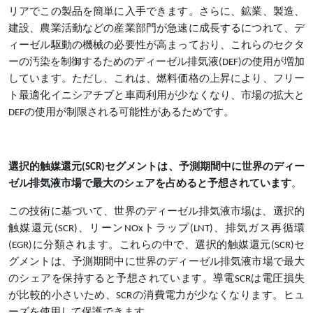
リアでこの製品を簡単に入手できます。さらに、鉱業、製造、
建設、農業活動などの産業部門が急速に成長するにつれて、デ
ィーゼル駆動の機械の必要性が高まっており、これらのセクタ
ーの汚染を制御するためのディーゼル排気液(DEF)の使用が増加
しています。ただし、これは、燃料価格の上昇により、フリー
ト最適化イニシアチブと車両利用が少なくなり、市場の拡大と
DEFの使用が制限される可能性があるためです。
選択的触媒還元
(SCR)セグメントは、予測期間中に世界のディー
ゼル排気液市場で最大のシェアを占めると予想されています
。
この技術に基づいて、世界のディーゼル排気液市場は、選択的
触媒還元
(SCR)、リーンNOxトラップ(LNT)、排気ガス再循環
(EGR)に分類されます。これらの中で、選択的触媒還元(SCR)セ
グメントは、予測期間中に世界のディーゼル排気液市場で最大
のシェアを保持すると予想されています。導電SCRは電圧損失
が比較的小さいため、SCRの消費電力が少なくなります。ヒュ
ーズを使用して保護できます。