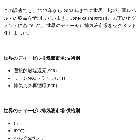
この調査では、
2023 年から 2033 年までの世界、地域、国レベ
ルでの収益を予測しています。Spherical Insightsは、以下のセグ
メントに基づいて、世界のディーゼル排気液市場をセグメント
化しました。
世界のディーゼル排気液市場
:技術別
選択的触媒還元
(SCR)
リーン
NOxトラップ(LNT)
排気ガス再循環
(EGR)
世界のディーゼル排気液市場
:供給別
缶
IBCの
バルク
&ポンプ