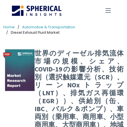
Home
Automotive & Transportation
Diesel Exhaust Fluid Market
世界のディーゼル排気流体
市場の規模、シェア、
COVID-19の影響分析、技術
別（選択触媒還元（SCR）、
リーンNOxトラップ
（LNT）、排気ガス再循環
（EGR））、供給別（缶、
IBC、バルク＆ポンプ）、車
両別（乗用車、商用車、小型
商用車、大型商用車）、地域