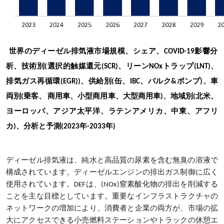
世界のディーゼル排気液市場規模、シェア、
COVID-19影響分
析、技術別(選択的触媒還元(SCR)、リーンNOxトラップ(LNT)、
排気ガス再循環(EGR))、供給別(缶、IBC、バルク&ポンプ)、車
両別(乗客、 商用車、小型商用車、大型商用車)、地域別(北米、
ヨーロッパ、アジア太平洋、ラテンアメリカ、中東、アフリ
カ)、分析と予測(2023年-2033年)
ディーゼル排気液は、純水と高品質の尿素を含む無臭の溶液で
構成されています。ディーゼルエンジンの排出ガス制御に広く
使用されています。
DEFは、(NOx)窒素酸化物の排出を削減する
ことを主な目標としています。重要なインフラストラクチャの
ネットワークの増加により、消費者と企業の両方が、市場の拡
大にアクセスできる小売燃料ステーションやトラックの休憩エ