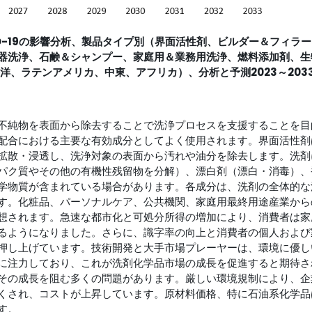
-19の影響分析、
製品タイプ別（
界面活性剤、ビルダー＆フィラー
器洗浄、石鹸＆シャンプー、
家庭用＆業務用洗浄、燃料添加剤、生
洋、ラテンアメリカ、中東、アフリカ）、分析と予測2023～203
不純物を表面から除去することで洗浄プロセスを支援することを目
配合における主要な有効成分としてよく使用されます。界面活性剤
拡散・浸透し、洗浄対象の表面から汚れや油分を除去します。洗剤
パク質やその他の有機性残留物を分解）、漂白剤（漂白・消毒）、
学物質が含まれている場合があります。各成分は、洗剤の全体的な
す。化粧品、パーソナルケア、公共機関、家庭用最終用途産業から
想されます。急速な都市化と可処分所得の増加により、消費者は家
るようになりました。さらに、識字率の向上と消費者の個人および
押し上げています。技術開発と大手市場プレーヤーは、環境に優し
に注力しており、これが洗剤化学品市場の成長を促進すると期待さ
その成長を阻む多くの問題があります。厳しい環境規制により、企
くされ、コストが上昇しています。原材料価格、特に石油系化学品
す。