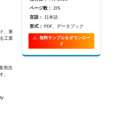
ページ数：
215
言語：
日本語
形式：
PDF、データブック
ド、東
無料サンプルをダウンロー
る工業
ド
業用洗
す。
ay、