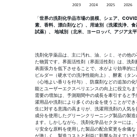
「
世界の洗剤化学品市場の規模、シェア、COVID
素、香料、
漂白剤など
）、
用途別（洗濯洗浄、食
試薬）、
地域別
（北米
、ヨーロッパ、アジア太平
洗剤化学薬品は、主に汚れ、油、シミ、その他の
た物質です。界面活性剤（界面活性剤）は、洗剤
表面張力を低下させることで、水がより効率的に
ビルダー（硬水での洗浄性能向上）、酵素（タン
（心地よい香りを付与）、防腐剤などの追加の化
能とユーザーエクスペリエンスの向上に役立ちま
需要の増加は、予測期間中の成長を牽引すると予
濯用品や洗剤により多くのお金を使うことができ
生に対する意識の高まりが、洗濯用洗剤の人気を
成分を使用したグリーンクリーニング製品の製造
ます。しかしながら、洗剤化学品セクターには、
り安全な原料を使用した製品の配合変更を余儀な
が激しく、製造コストと利益に影響を与えていま