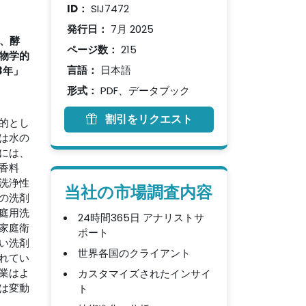
ID：
SIJ7472
発行日：
7月 2025
、酵
ページ数：
215
物学的
言語：
日本語
3年」
形式：
PDF、データブック
割引をリクエスト
的とし
は水の
には、
香料
洗浄性
当社の市場調査内容
の洗剤
庭用洗
24時間365日 アナリストサ
家庭衛
ポート
い洗剤
世界各国のクライアント
れてい
業はよ
カスタマイズされたインサイ
は変動
ト